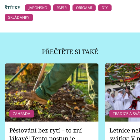
ŠTÍTKY
JAPONSKO
PAPÍR
ORIGAMI
DIY
SKLÁDANKY
PŘEČTĚTE SI TAKÉ
ZAHRADA
TRADICE A SVÁ
Pěstování bez rytí – to zní
Letnice ne
lákavě! Tento postup je
svátky: V n