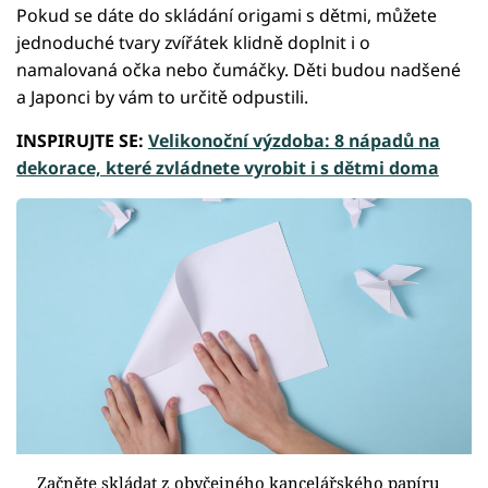
Pokud se dáte do skládání origami s dětmi, můžete
jednoduché tvary zvířátek klidně doplnit i o
namalovaná očka nebo čumáčky. Děti budou nadšené
a Japonci by vám to určitě odpustili.
INSPIRUJTE SE:
Velikonoční výzdoba: 8 nápadů na
dekorace, které zvládnete vyrobit i s dětmi doma
Začněte skládat z obyčejného kancelářského papíru