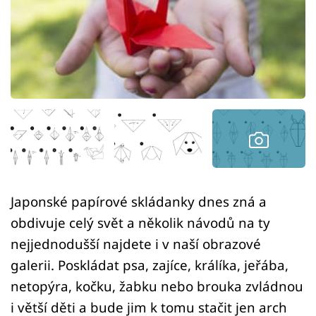
Sledujte prima+
Přihlášení
Sledujte nás
Japonské papírové skládanky dnes zná a
obdivuje celý svět a několik návodů na ty
nejjednodušší najdete i v naší obrazové
galerii. Poskládat psa, zajíce, králíka, jeřába,
netopýra, kočku, žabku nebo brouka zvládnou
i větší děti a bude jim k tomu stačit jen arch