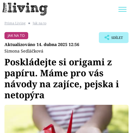
Prima Living
■
Jak na to
Trendy:
JAK UŠETŘIT
POKOJOVÉ KVĚTINY
JAK NA TO
SDÍLET
BYDLENÍ SLAVNÝCH
ZAHRADA
Aktualizováno 14. dubna 2025 12:56
Simona Sedláčková
Poskládejte si origami z
papíru. Máme pro vás
Témata
návody na zajíce, pejska i
Bydlení
netopýra
Zahrada
Design