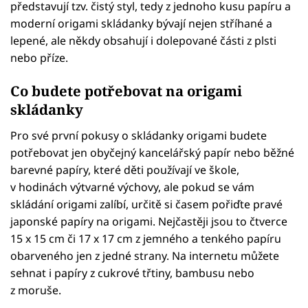
představují tzv. čistý styl, tedy z jednoho kusu papíru a
moderní origami skládanky bývají nejen stříhané a
lepené, ale někdy obsahují i dolepované části z plsti
nebo příze.
Co budete potřebovat na origami
skládanky
Pro své první pokusy o skládanky origami budete
potřebovat jen obyčejný kancelářský papír nebo běžné
barevné papíry, které děti používají ve škole,
v hodinách výtvarné výchovy, ale pokud se vám
skládání origami zalíbí, určitě si časem pořiďte pravé
japonské papíry na origami. Nejčastěji jsou to čtverce
15 x 15 cm či 17 x 17 cm z jemného a tenkého papíru
obarveného jen z jedné strany. Na internetu můžete
sehnat i papíry z cukrové třtiny, bambusu nebo
z moruše.