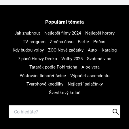
Populární témata
Jak zhubnout
Nejlepší filmy 2024
Nejlepší horory
TV program
Změna času
Partie
Počasí
Kdy budou volby
ZOO Nové začátky
Auto – katalog
7 pádů Honzy Dědka
Volby 2025
Svařené víno
Tatarák podle Pohlreicha
Aloe vera
Pěstování lichořeřišnice
Výpočet ascendentu
Tvarohové knedlíky
Nejlepší palačinky
Švestkový koláč