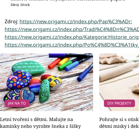
Zdroj: iStock
Zdroj:
https://new.origami.cz/index.php/Pap%C3%ADr
;
https://new.origami.cz/index.php/Tradi%C4%8Dn%C3
https://new.origami.cz/index.php/Kategorie:Historie_ori
https://new.origami.cz/index.php/Po%C4%8D%C3%A1tky
JAK NA TO
DIY PROJEKTY
Letní tvoření s dětmi. Malujte na
Pohrajte si s otisk
kamínky nebo vyrobte šneka z šišky
dětmi misky i dek