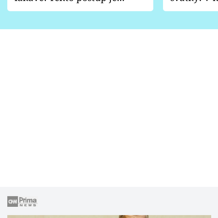
vhodný jen pro některé
pondělí z
zahrady