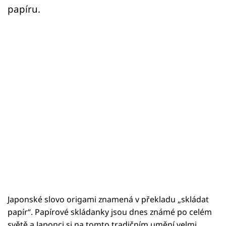
papíru.
Japonské slovo origami znamená v překladu „skládat
papír“. Papírové skládanky jsou dnes známé po celém
světě a Japonci si na tomto tradičním umění velmi