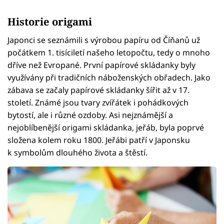
Historie origami
Japonci se seznámili s výrobou papíru od Číňanů už
počátkem 1. tisíciletí našeho letopočtu, tedy o mnoho
dříve než Evropané. První papírové skládanky byly
využívány při tradičních náboženských obřadech. Jako
zábava se začaly papírové skládanky šířit až v 17.
století. Známé jsou tvary zvířátek i pohádkových
bytostí, ale i různé ozdoby. Asi nejznámější a
nejoblíbenější origami skládanka, jeřáb, byla poprvé
složena kolem roku 1800. Jeřábi patří v Japonsku
k symbolům dlouhého života a štěstí.