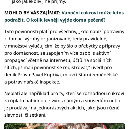
jako jakékoliv jiné příjmy.
MOHLO BY VÁS ZAJÍMAT:
Vánoční cukroví může letos
podražit. O kolik levněji vyjde doma pečené?
Tyto povinnosti platí pro všechny, „kdo nabízí potraviny
z domácí výroby organizovaně, tedy pravidelně,
v množství vylučujícím, že by šlo o přebytky z přípravy
pro domácnost, se zapojením více osob, s aktivní
propagací včetně na internetu, účtů na sociálních
sítích, již mají povinnost se registrovat,“ uvedl pro
deník Právo Pavel Kopřiva, mluvčí Státní zemědělské
a potravinářské inspekce.
Neplatí ale například pro ty, kteří se rozhodnou cukroví
za úplatu nabídnout svým známým a sousedům nebo
je prodávají na jednorázových akcích, jako jsou různé
slavnosti či setkání.