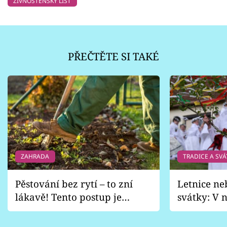
ŽIVNOSTENSKÝ LIST
PŘEČTĚTE SI TAKÉ
ZAHRADA
TRADICE A SVÁ
Pěstování bez rytí – to zní
Letnice ne
lákavě! Tento postup je
svátky: V n
vhodný jen pro některé
pondělí z
zahrady