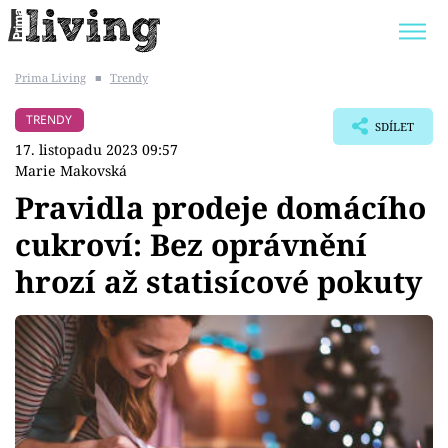
Prima Living
■
Trendy
Trendy:
JAK UŠETŘIT
POKOJOVÉ KVĚTINY
TRENDY
SDÍLET
BYDLENÍ SLAVNÝCH
ZAHRADA
17. listopadu 2023 09:57
Marie Makovská
Pravidla prodeje domácího
cukroví: Bez oprávnění
Témata
hrozí až statisícové pokuty
Bydlení
Zahrada
Design