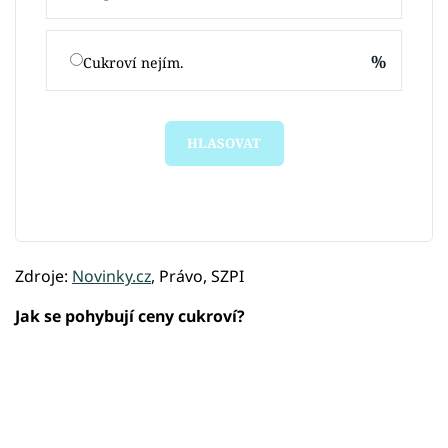
%
Cukroví nejím.
HLASOVAT
Zdroje:
Novinky.cz
, Právo, SZPI
Jak se pohybují ceny cukroví?
Failed to fetch