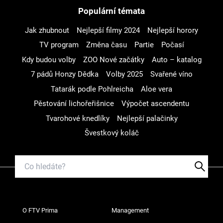
Populární témata
Jak zhubnout
Nejlepší filmy 2024
Nejlepší horory
TV program
Změna času
Partie
Počasí
Kdy budou volby
ZOO Nové začátky
Auto – katalog
7 pádů Honzy Dědka
Volby 2025
Svařené víno
Tatarák podle Pohlreicha
Aloe vera
Pěstování lichořeřišnice
Výpočet ascendentu
Tvarohové knedlíky
Nejlepší palačinky
Švestkový koláč
O FTV Prima
Management