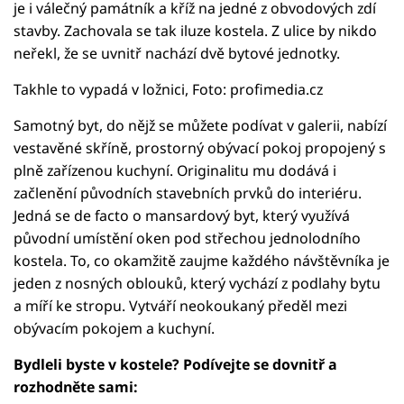
je i válečný památník a kříž na jedné z obvodových zdí
stavby. Zachovala se tak iluze kostela. Z ulice by nikdo
neřekl, že se uvnitř nachází dvě bytové jednotky.
Takhle to vypadá v ložnici, Foto: profimedia.cz
Samotný byt, do nějž se můžete podívat v galerii, nabízí
vestavěné skříně, prostorný obývací pokoj propojený s
plně zařízenou kuchyní. Originalitu mu dodává i
začlenění původních stavebních prvků do interiéru.
Jedná se de facto o mansardový byt, který využívá
původní umístění oken pod střechou jednolodního
kostela. To, co okamžitě zaujme každého návštěvníka je
jeden z nosných oblouků, který vychází z podlahy bytu
a míří ke stropu. Vytváří neokoukaný předěl mezi
obývacím pokojem a kuchyní.
Bydleli byste v kostele? Podívejte se dovnitř a
rozhodněte sami: