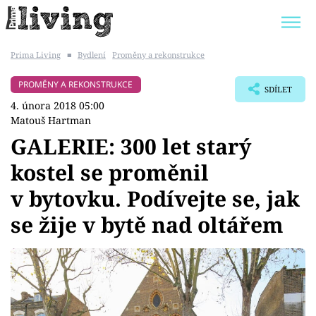
Prima Living
■
Bydlení
Proměny a rekonstrukce
Trendy:
JAK UŠETŘIT
POKOJOVÉ KVĚTINY
PROMĚNY A REKONSTRUKCE
SDÍLET
BYDLENÍ SLAVNÝCH
ZAHRADA
4. února 2018 05:00
Matouš Hartman
GALERIE: 300 let starý
kostel se proměnil
Témata
v bytovku. Podívejte se, jak
Bydlení
se žije v bytě nad oltářem
Zahrada
Design