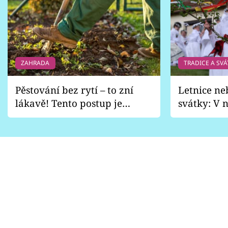
ZAHRADA
TRADICE A SVÁ
Pěstování bez rytí – to zní
Letnice ne
lákavě! Tento postup je
svátky: V n
vhodný jen pro některé
pondělí z
zahrady