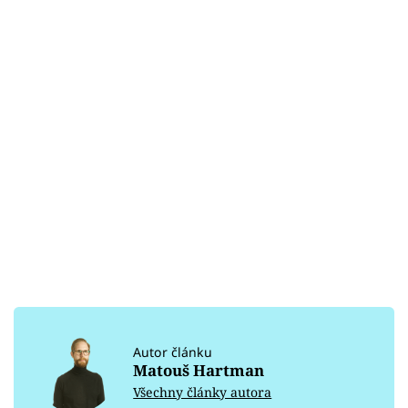
Autor článku
Matouš Hartman
Všechny články autora