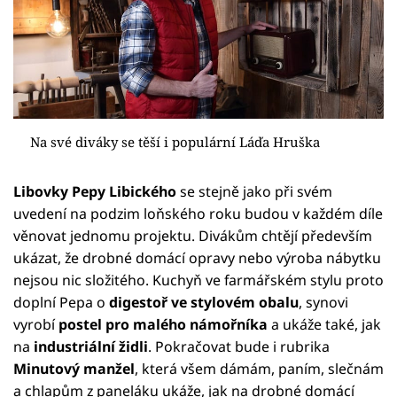
Na své diváky se těší i populární Láďa Hruška
Libovky Pepy Libického
se stejně jako při svém
uvedení na podzim loňského roku budou v každém díle
věnovat jednomu projektu. Divákům chtějí především
ukázat, že drobné domácí opravy nebo výroba nábytku
nejsou nic složitého. Kuchyň ve farmářském stylu proto
doplní Pepa o
digestoř ve stylovém obalu
, synovi
vyrobí
postel pro malého námořníka
a ukáže také, jak
na
industriální židli
. Pokračovat bude i rubrika
Minutový manžel
, která všem dámám, paním, slečnám
a chlapům z paneláku ukáže, jak na drobné domácí