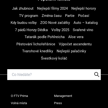
Jak zhubnout
Nejlepší filmy 2024
Nejlepší horory
TV program
Změna času
Partie
Počasí
Kdy budou volby
ZOO Nové začátky
Auto – katalog
7 pádů Honzy Dědka
Volby 2025
Svařené víno
Tatarák podle Pohlreicha
Aloe vera
Pěstování lichořeřišnice
Výpočet ascendentu
Tvarohové knedlíky
Nejlepší palačinky
Švestkový koláč
O FTV Prima
Management
Volná místa
Press