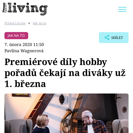
Prima Living
■
Jak na to
Trendy:
JAK UŠETŘIT
POKOJOVÉ KVĚTINY
JAK NA TO
SDÍLET
BYDLENÍ SLAVNÝCH
ZAHRADA
7. února 2020 11:50
Pavlína Wagnerová
Premiérové díly hobby
pořadů čekají na diváky už
Témata
1. března
Bydlení
Zahrada
Design