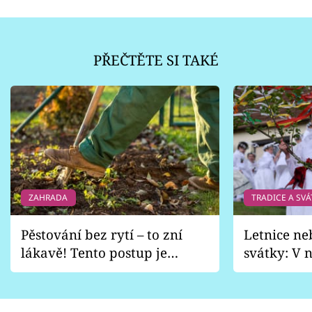
PŘEČTĚTE SI TAKÉ
ZAHRADA
TRADICE A SVÁ
Pěstování bez rytí – to zní
Letnice ne
lákavě! Tento postup je
svátky: V n
vhodný jen pro některé
pondělí z
zahrady