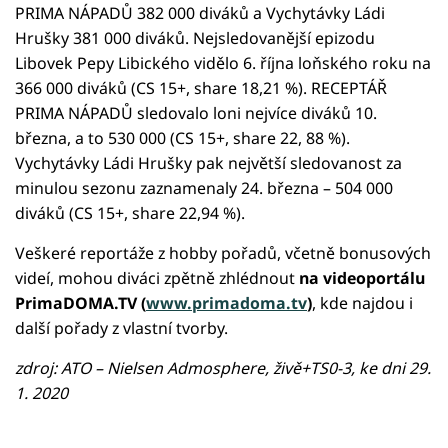
PRIMA NÁPADŮ 382 000 diváků a Vychytávky Ládi
Hrušky 381 000 diváků. Nejsledovanější epizodu
Libovek Pepy Libického vidělo 6. října loňského roku na
366 000 diváků (CS 15+, share 18,21 %). RECEPTÁŘ
PRIMA NÁPADŮ sledovalo loni nejvíce diváků 10.
března, a to 530 000 (CS 15+, share 22, 88 %).
Vychytávky Ládi Hrušky pak největší sledovanost za
minulou sezonu zaznamenaly 24. března – 504 000
diváků (CS 15+, share 22,94 %).
Veškeré reportáže z hobby pořadů, včetně bonusových
videí, mohou diváci zpětně zhlédnout
na videoportálu
PrimaDOMA.TV (
www.primadoma.tv
)
, kde najdou i
další pořady z vlastní tvorby.
zdroj: ATO – Nielsen Admosphere, živě+TS0-3, ke dni 29.
1. 2020