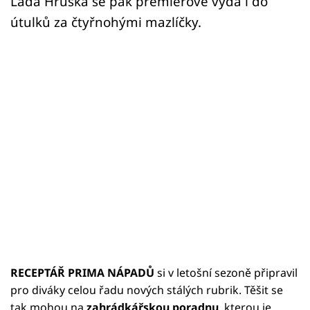
Láďa Hruška se pak premiérově vydá i do
útulků za čtyřnohými mazlíčky.
RECEPTÁŘ PRIMA NÁPADŮ
si v letošní sezoně připravil
pro diváky celou řadu nových stálých rubrik. Těšit se
tak mohou na
zahrádkářskou poradnu
, kterou je