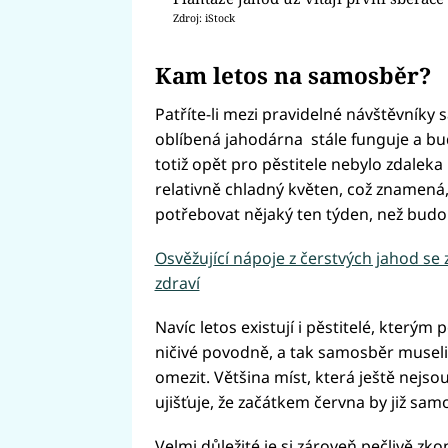
Zdroj: iStock
Kam letos na samosběr?
Patříte-li mezi pravidelné návštěvníky 
oblíbená jahodárna stále funguje a bud
totiž opět pro pěstitele nebylo zdalek
relativně chladný květen, což znamená,
potřebovat nějaký ten týden, než budou
Osvěžující nápoje z čerstvých jahod s
zdraví
Navíc letos existují i pěstitelé, kterým 
ničivé povodně, a tak samosběr museli 
omezit. Většina míst, která ještě nejs
ujišťuje, že začátkem června by již sa
Velmi důležité je si zároveň pečlivě zk