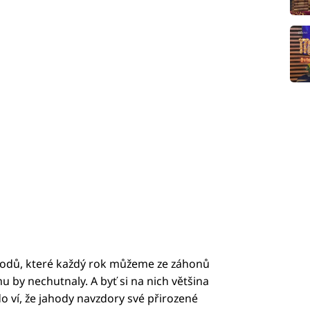
plodů, které každý rok můžeme ze záhonů
u by nechutnaly. A byť si na nich většina
o ví, že jahody navzdory své přirozené