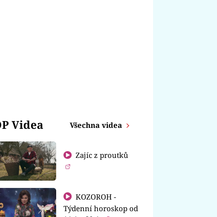
P Videa
Všechna videa
Zajíc z proutků
KOZOROH -
Týdenní horoskop od