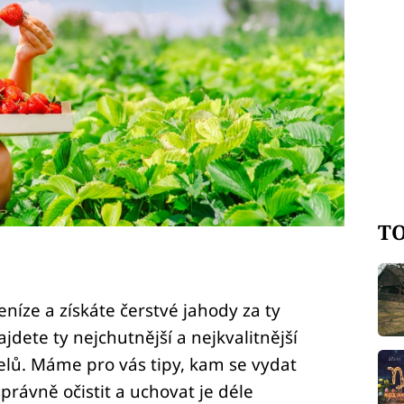
TO
níze a získáte čerstvé jahody za ty
jdete ty nejchutnější a nejkvalitnější
elů. Máme pro vás tipy, kam se vydat
právně očistit a uchovat je déle