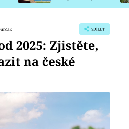
pro psy
Durčák
SDÍLET
d 2025: Zjistěte,
azit na české