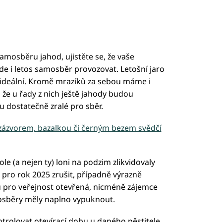
samosběru jahod, ujistěte se, že vaše
e i letos samosběr provozovat. Letošní jaro
a ideální. Kromě mrazíků za sebou máme i
 že u řady z nich ještě jahody budou
 dostatečně zralé pro sběr.
e zázvorem, bazalkou či černým bezem svědčí
pole (a nejen ty) loni na podzim zlikvidovaly
pro rok 2025 zrušit, případně výrazně
ou pro veřejnost otevřená, nicméně zájemce
mosběry měly naplno vypuknout.
ontrolovat otevírací dobu u daného pěstitele.