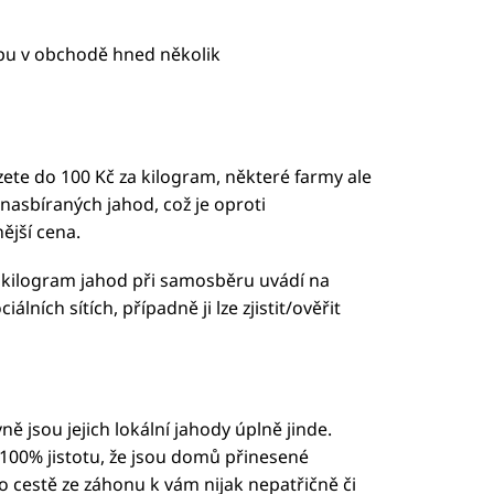
pu v obchodě hned několik
ete do 100 Kč za kilogram, některé farmy ale
 nasbíraných jahod, což je oproti
jší cena.
a kilogram jahod při samosběru uvádí na
lních sítích, případně ji lze zjistit/ověřit
vně jsou jejich lokální jahody úplně jinde.
100% jistotu, že jsou domů přinesené
o cestě ze záhonu k vám nijak nepatřičně či