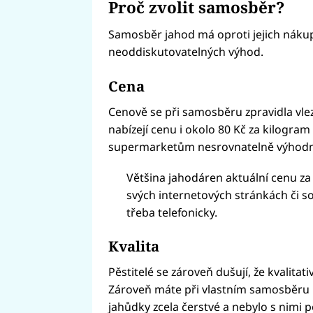
Proč zvolit samosběr?
Samosběr jahod má oproti jejich náku
neoddiskutovatelných výhod.
Cena
Cenově se při samosběru zpravidla vlez
nabízejí cenu i okolo 80 Kč za kilogram
supermarketům nesrovnatelně výhodně
Většina jahodáren aktuální cenu z
svých internetových stránkách či sociá
třeba telefonicky.
Kvalita
Pěstitelé se zároveň dušují, že kvalitati
Zároveň máte při vlastním samosběru 
jahůdky zcela čerstvé a nebylo s nimi p