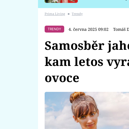
požáru
Prima Living
■
Trendy
4. června 2025 09:02
Tomáš 
TRENDY
Samosběr jaho
kam letos vyr
ovoce