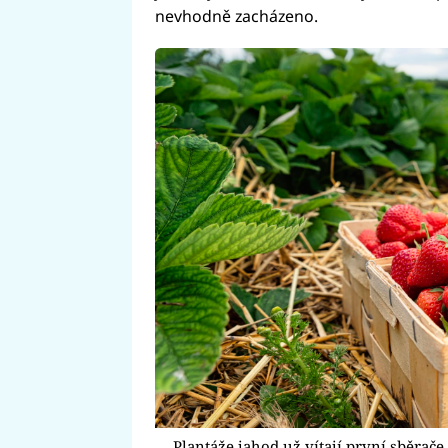
nevhodně zacházeno.
Plantáže jahod už vítají první sběrače