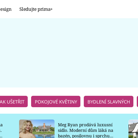
esign
Sledujte prima+
Design
TRENDY
JAK NA TO
PROMĚNY
NAŠE TIPY
JAK UŠETŘIT
POKOJOVÉ KVĚTINY
BYDLENÍ SLAVNÝCH
la
Meg Ryan prodává luxusní
.
sídlo. Moderní dům láká na
o
bazén, posilovnu i sprchu