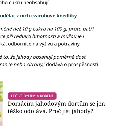
noho cukru neobsahují.
 udělat z nich tvarohové knedlíky
 méně než 10 g cukru na 100 g, proto patří
ce při redukci hmotnosti a můžou je i
ká, odbornice na výživu a potraviny.
 to, že jahody obsahují poměrně dost
ranče nebo citrony,“
dodává o prospěšnosti
LÉČIVÉ BYLINY A KOŘENÍ
Domácím jahodovým dortům se jen
těžko odolává. Proč jíst jahody?