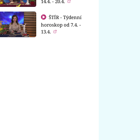
14.4. - 20.4.
ŠTÍR - Týdenní
horoskop od 7.4. -
13.4.