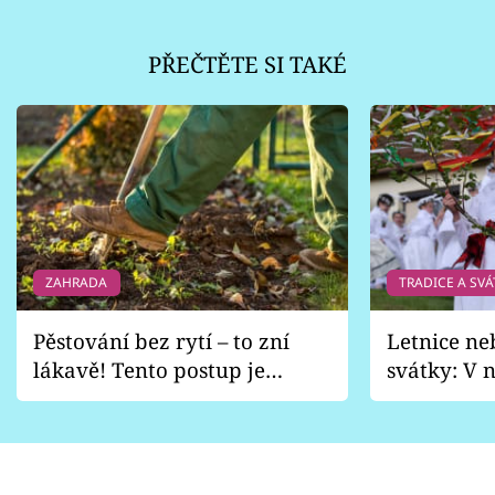
PŘEČTĚTE SI TAKÉ
ZAHRADA
TRADICE A SVÁ
Pěstování bez rytí – to zní
Letnice ne
lákavě! Tento postup je
svátky: V n
vhodný jen pro některé
pondělí z
zahrady