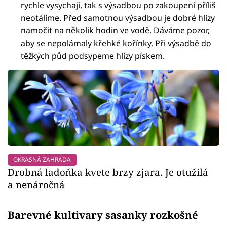
rychle vysychají, tak s výsadbou po zakoupení příliš
neotálíme. Před samotnou výsadbou je dobré hlízy
namočit na několik hodin ve vodě. Dáváme pozor,
aby se nepolámaly křehké kořínky. Při výsadbě do
těžkých půd podsypeme hlízy pískem.
OKRASNÁ ZAHRADA
Drobná ladoňka kvete brzy zjara. Je otužilá
a nenáročná
Barevné kultivary sasanky rozkošné