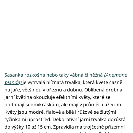
Sasanka rozkošná nebo taky vábná či něžná
(Anemone
blanda)
je vytrvalá hlíznatá trvalka, která kvete časně
na jaře, většinou v březnu a dubnu. Oblíbená drobná
jarní květina okouzluje efektními květy, které se
podobají sedmikráskám, ale mají v průměru až 5 cm.
Květy jsou modré, fialové a bílé i růžové se žlutými
tyčinkami uprostřed. Dekorativní jarní trvalka dorůstá
do výšky 10 až 15 cm. Zpravidla má trojčetné přízemní