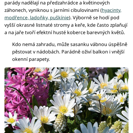
parády nadělají na předzahrádce a květinových
záhonech, vyniknou s jarními cibulovinami (
hyacinty,
modřence, ladoňky, puškínie
). Výborně se hodí pod
vyšší okrasné listnaté stromy a keře, kde často zplaňují
a na jaře tvoří efektní husté koberce barevných květů.
Kdo nemá zahradu, může sasanku vábnou úspěšně
pěstovat v nádobách. Parádně oživí balkon i vnější
okenní parapety.