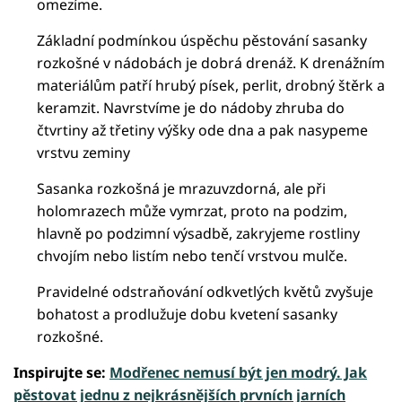
omezíme.
Základní podmínkou úspěchu pěstování sasanky
rozkošné v nádobách je dobrá drenáž. K drenážním
materiálům patří hrubý písek, perlit, drobný štěrk a
keramzit. Navrstvíme je do nádoby zhruba do
čtvrtiny až třetiny výšky ode dna a pak nasypeme
vrstvu zeminy
Sasanka rozkošná je mrazuvzdorná, ale při
holomrazech může vymrzat, proto na podzim,
hlavně po podzimní výsadbě, zakryjeme rostliny
chvojím nebo listím nebo tenčí vrstvou mulče.
Pravidelné odstraňování odkvetlých květů zvyšuje
bohatost a prodlužuje dobu kvetení sasanky
rozkošné.
Inspirujte se:
Modřenec nemusí být jen modrý. Jak
pěstovat jednu z nejkrásnějších prvních jarních