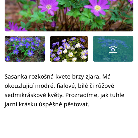
Sledujte prima+
Přihlášení
Sledujte nás
Sasanka rozkošná kvete brzy zjara. Má
okouzlující modré, fialové, bílé či růžové
sedmikráskové květy. Prozradíme, jak tuhle
jarní krásku úspěšně pěstovat.