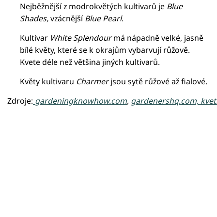
Nejběžnější z modrokvětých kultivarů je
Blue
Shades,
vzácnější
Blue Pearl
.
Kultivar
White Splendour
má nápadně velké, jasně
bílé květy, které se k okrajům vybarvují růžově.
Kvete déle než většina jiných kultivarů.
Květy kultivaru
Charmer
jsou sytě růžové až fialové.
Zdroje:
gardeningknowhow.com
,
gardenershq.com,
kvet