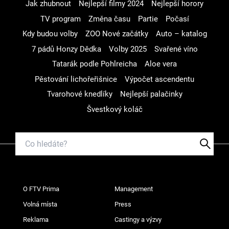
Jak zhubnout
Nejlepší filmy 2024
Nejlepší horory
TV program
Změna času
Partie
Počasí
Kdy budou volby
ZOO Nové začátky
Auto – katalog
7 pádů Honzy Dědka
Volby 2025
Svařené víno
Tatarák podle Pohlreicha
Aloe vera
Pěstování lichořeřišnice
Výpočet ascendentu
Tvarohové knedlíky
Nejlepší palačinky
Švestkový koláč
O FTV Prima
Management
Volná místa
Press
Reklama
Castingy a výzvy