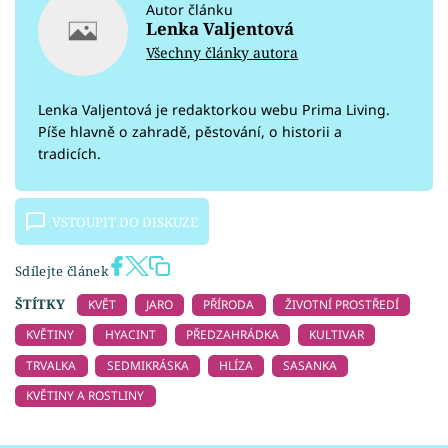
Autor článku
Lenka Valjentová
Všechny články autora
Lenka Valjentová je redaktorkou webu Prima Living.
Píše hlavně o zahradě, pěstování, o historii a
tradicích.
VSTOUPIT DO DISKUZE
Sdílejte článek
ŠTÍTKY
KVĚT
JARO
PŘÍRODA
ŽIVOTNÍ PROSTŘEDÍ
KVĚTINY
HYACINT
PŘEDZAHRÁDKA
KULTIVAR
TRVALKA
SEDMIKRÁSKA
HLÍZA
SASANKA
KVĚTINY A ROSTLINY