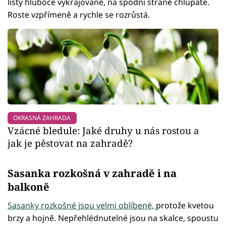
listy hluboce vykrajované, na spodní straně chlupaté.
Roste vzpřímeně a rychle se rozrůstá.
OKRASNÁ ZAHRADA
Vzácné bledule: Jaké druhy u nás rostou a
jak je pěstovat na zahradě?
Sasanka rozkošná v zahradě i na
balkoně
Sasanky rozkošné jsou velmi oblíbené,
protože kvetou
brzy a hojně. Nepřehlédnutelné jsou na skalce, spoustu