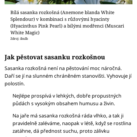
Bílá sasanka rozkošná (Anemone blanda White
Splendour) v kombinaci s růžovými hyacinty
(Hyacinthus Pink Pearl) a bílými modřenci (Muscari
White Magic)
Zdroj: ibulb
Jak pěstovat sasanku rozkošnou
Sasanka rozkošná není na pěstování moc náročná.
Daří se jí na slunném chráněném stanovišti. Vyhovuje jí
polostín.
Nejlépe prospívá v lehkých, dobře propustných
půdách s vysokým obsahem humusu a živin.
Na jaře má sasanka rozkošná ráda vlhko, a tak ji
pravidelně zaléváme, naopak v létě, když se rostlina
zatáhne, dá přednost suchu, proto zálivku