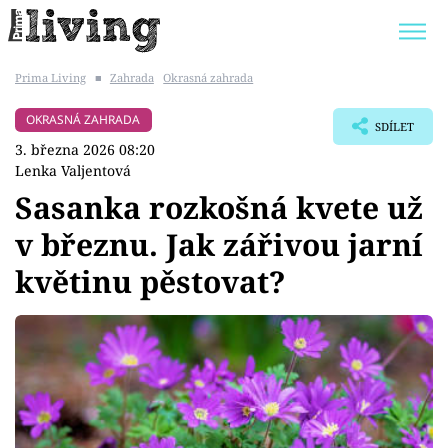
Prima Living
■
Zahrada
Okrasná zahrada
Trendy:
JAK UŠETŘIT
POKOJOVÉ KVĚTINY
OKRASNÁ ZAHRADA
SDÍLET
BYDLENÍ SLAVNÝCH
ZAHRADA
3. března 2026 08:20
Lenka Valjentová
Sasanka rozkošná kvete už
v březnu. Jak zářivou jarní
Témata
květinu pěstovat?
Bydlení
Zahrada
Design