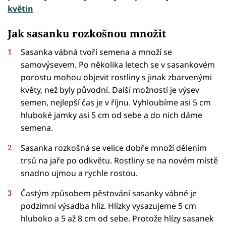
květin
Jak sasanku rozkošnou množit
Sasanka vábná tvoří semena a množí se
samovýsevem. Po několika letech se v sasankovém
porostu mohou objevit rostliny s jinak zbarvenými
květy, než byly původní. Další možností je výsev
semen, nejlepší čas je v říjnu. Vyhloubíme asi 5 cm
hluboké jamky asi 5 cm od sebe a do nich dáme
semena.
Sasanka rozkošná se velice dobře množí dělením
trsů na jaře po odkvětu. Rostliny se na novém místě
snadno ujmou a rychle rostou.
Častým způsobem pěstování sasanky vábné je
podzimní výsadba hlíz. Hlízky vysazujeme 5 cm
hluboko a 5 až 8 cm od sebe. Protože hlízy sasanek