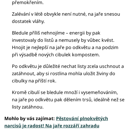
přemokřením.
Zalévání v létě obvykle není nutné, na jaře snesou
dostatek vláhy.
Bledule příliš nehnojíme – energii by pak
investovaly do listů a nemusely by vůbec kvést.
Hnojit je nejlepší na jaře po odkvětu a na podzim
při výsadbě nových cibulek kompostem.
Po odkvětu je důležité nechat listy zcela uschnout a
zatáhnout, aby si rostlina mohla uložit živiny do
cibulky na příští rok.
Kromě cibulí se bledule množí i vysemeňováním,
na jaře po odkvětu pak dělením trsů, ideálně než se
listy zatáhnou.
Mohlo by vás zajímat:
Pěstování plnokvětých
narcisů je radost! Na jaře rozzáří zahradu