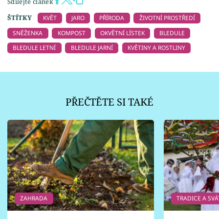
Sdílejte článek
ŠTÍTKY
KVĚT
JARO
PŘÍRODA
ŽIVOTNÍ PROSTŘEDÍ
SNĚŽENKA
KOMPOST
OKVĚTNÍ LÍSTEK
BLEDULE
BLEDULE LETNÍ
BLEDULE JARNÍ
KVĚTINY A ROSTLINY
PŘEČTĚTE SI TAKÉ
ZAHRADA
TRADICE A SVÁ