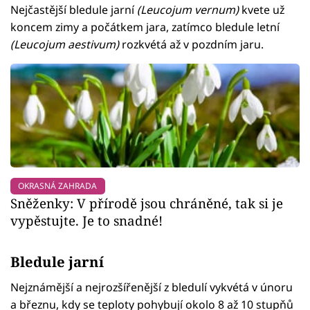
Nejčastější bledule jarní
(Leucojum vernum)
kvete už
koncem zimy a počátkem jara, zatímco bledule letní
(Leucojum aestivum)
rozkvétá až v pozdním jaru.
OKRASNÁ ZAHRADA
Sněženky: V přírodě jsou chráněné, tak si je
vypěstujte. Je to snadné!
Bledule jarní
Nejznámější a nejrozšířenější z bledulí vykvétá v únoru
a březnu, kdy se teploty pohybují okolo 8 až 10 stupňů