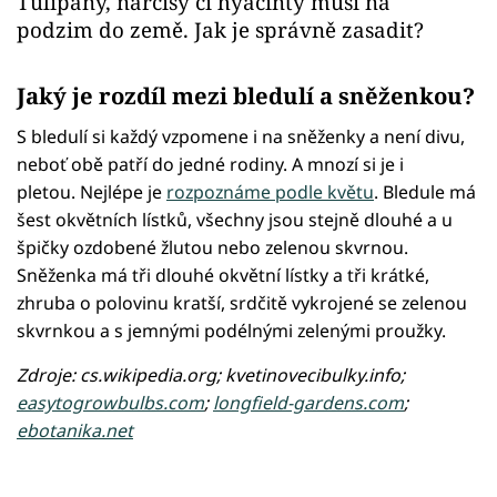
Tulipány, narcisy či hyacinty musí na
podzim do země. Jak je správně zasadit?
Jaký je rozdíl mezi bledulí a sněženkou?
S bledulí si každý vzpomene i na sněženky a není divu,
neboť obě patří do jedné rodiny. A mnozí si je i
pletou. Nejlépe je
rozpoznáme podle květu
. Bledule má
šest okvětních lístků, všechny jsou stejně dlouhé a u
špičky ozdobené žlutou nebo zelenou skvrnou.
Sněženka má tři dlouhé okvětní lístky a tři krátké,
zhruba o polovinu kratší, srdčitě vykrojené se zelenou
skvrnkou a s jemnými podélnými zelenými proužky.
Zdroje: cs.wikipedia.org; kvetinovecibulky.info;
easytogrowbulbs.com
;
longfield-gardens.com
;
ebotanika.net