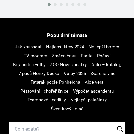
Populární témata
Jak zhubnout
Nejlepší filmy 2024
Nejlepší horory
TV program
Změna času
Partie
Počasí
Kdy budou volby
ZOO Nové začátky
Auto – katalog
7 pádů Honzy Dědka
Volby 2025
Svařené víno
Tatarák podle Pohlreicha
Aloe vera
Pěstování lichořeřišnice
Výpočet ascendentu
Tvarohové knedlíky
Nejlepší palačinky
Švestkový koláč