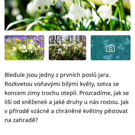
Sledujte prima+
Přihlášení
Sledujte nás
Bledule jsou jedny z prvních poslů jara.
Rozkvetou voňavými bílými květy, sotva se
koncem zimy trochu oteplí. Prozradíme, jak se
liší od sněženek a jaké druhy u nás rostou. Jak
v přírodě vzácné a chráněné květiny pěstovat
na zahradě?