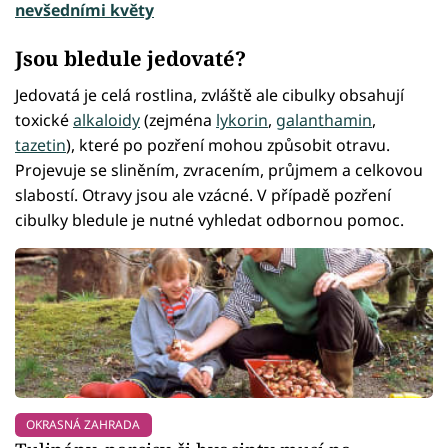
nevšedními květy
Jsou bledule jedovaté?
Jedovatá je celá rostlina, zvláště ale cibulky obsahují
toxické
alkaloidy
(zejména
lykorin
,
galanthamin
,
tazetin
), které po pozření mohou způsobit otravu.
Projevuje se sliněním, zvracením, průjmem a celkovou
slabostí. Otravy jsou ale vzácné. V případě pozření
cibulky bledule je nutné vyhledat odbornou pomoc.
OKRASNÁ ZAHRADA