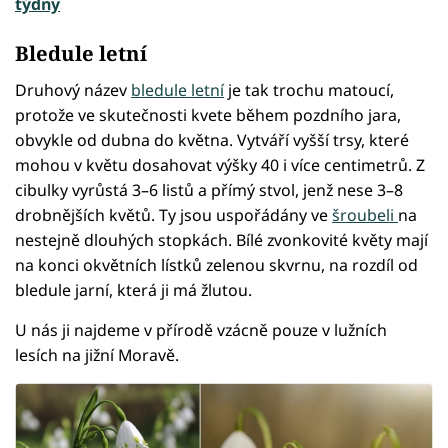
týdny
Bledule letní
Druhový název
bledule letní
je tak trochu matoucí,
protože ve skutečnosti kvete během pozdního jara,
obvykle od dubna do května. Vytváří vyšší trsy, které
mohou v květu dosahovat výšky 40 i více centimetrů. Z
cibulky vyrůstá 3–6 listů a přímý stvol, jenž nese 3–8
drobnějších květů. Ty jsou uspořádány ve
šroubeli
na
nestejně dlouhých stopkách. Bílé zvonkovité květy mají
na konci okvětních lístků zelenou skvrnu, na rozdíl od
bledule jarní, která ji má žlutou.
U nás ji najdeme v přírodě vzácně pouze v lužních
lesích na jižní Moravě.