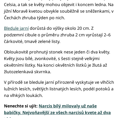
Celsia, a tak se květy mohou objevit i koncem ledna. Na
jižní Moravě kvetou obvykle souběžně se sněženkami, v
Čechách zhruba týden po nich.
Bledule jarní
dorůstá do výšky okolo 20 cm. Z
podzemní cibule o průměru zhruba 2 cm vyrůstají 2–6
čárkovité, tmavě zelené listy.
Obloukovitě prohnutý stonek nese jeden či dva květy.
Květy jsou bílé, zvonkovité, s šesti stejně velkými
okvětními lístky. Na konci okvětních lístků je žlutá až
žlutozelenkavá skvrnka.
V přírodě se bledule jarní přirozeně vyskytuje ve vlhčích
lužních lesích, světlých listnatých lesích, podél potoků a
na vlhkých loukách.
Nenechte si ujít:
Narcis bílý milovaly už naše
babičky. Nejvoňavější ze všech narcisů kvete až dva