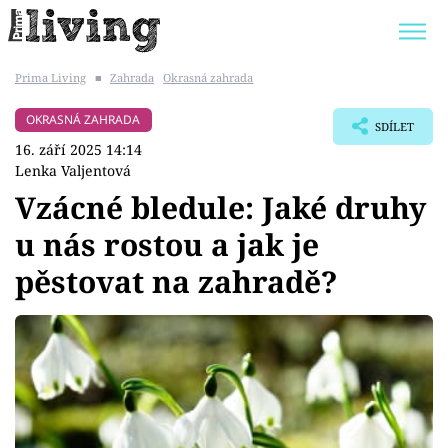
Prima Living
■
Zahrada
Okrasná zahrada
Trendy:
JAK UŠETŘIT
POKOJOVÉ KVĚTINY
OKRASNÁ ZAHRADA
SDÍLET
BYDLENÍ SLAVNÝCH
ZAHRADA
16. září 2025 14:14
Lenka Valjentová
Vzácné bledule: Jaké druhy
u nás rostou a jak je
Témata
pěstovat na zahradě?
Bydlení
Zahrada
Design