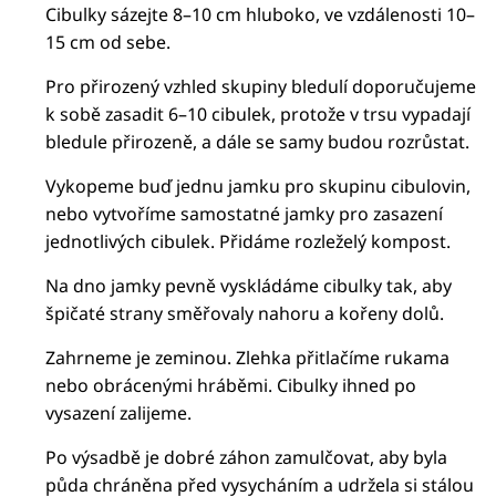
Cibulky sázejte 8–10 cm hluboko, ve vzdálenosti 10–
15 cm od sebe.
Pro přirozený vzhled skupiny bledulí doporučujeme
k sobě zasadit 6–10 cibulek, protože v trsu vypadají
bledule přirozeně, a dále se samy budou rozrůstat.
Vykopeme buď jednu jamku pro skupinu cibulovin,
nebo vytvoříme samostatné jamky pro zasazení
jednotlivých cibulek. Přidáme rozleželý kompost.
Na dno jamky pevně vyskládáme cibulky tak, aby
špičaté strany směřovaly nahoru a kořeny dolů.
Zahrneme je zeminou. Zlehka přitlačíme rukama
nebo obrácenými hráběmi. Cibulky ihned po
vysazení zalijeme.
Po výsadbě je dobré záhon zamulčovat, aby byla
půda chráněna před vysycháním a udržela si stálou