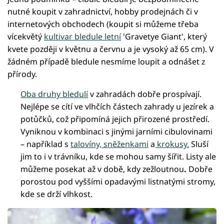
nutné koupit v zahradnictví, hobby prodejnách či v
internetových obchodech (koupit si můžeme třeba
vícekvětý
kultivar bledule letní
'Gravetye Giant', který
kvete později v květnu a červnu a je vysoký až 65 cm). V
žádném případě bledule nesmíme loupit a odnášet z
přírody.
Oba druhy bledulí
v zahradách dobře prospívají.
Nejlépe se cítí ve vlhčích částech zahrady u jezírek a
potůčků, což připomíná jejich přirozené prostředí.
Vyniknou v kombinaci s jinými jarními cibulovinami
– například s
talovíny, sněženkami
a
krokusy.
Sluší
jim to i v trávníku, kde se mohou samy šířit. Listy ale
můžeme posekat až v době, kdy zežloutnou
.
Dobře
porostou pod vyššími opadavými listnatými stromy,
kde se drží vlhkost.