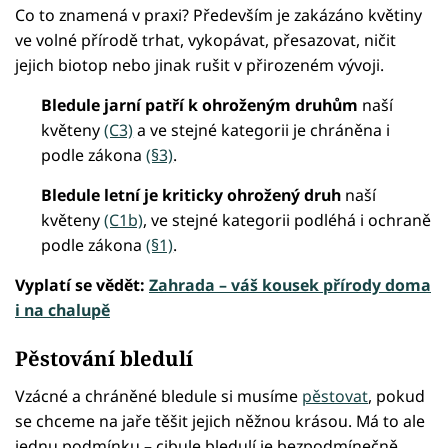
Co to znamená v praxi? Především je zakázáno květiny
ve volné přírodě trhat, vykopávat, přesazovat, ničit
jejich biotop nebo jinak rušit v přirozeném vývoji.
Bledule jarní patří k ohroženým druhům
naší
květeny
(C3)
a ve stejné kategorii je chráněna i
podle zákona
(§3)
.
Bledule letní je kriticky ohrožený druh
naší
květeny
(C1b)
, ve stejné kategorii podléhá i ochraně
podle zákona
(§1)
.
Vyplatí se vědět:
Zahrada – váš kousek přírody doma
i na chalupě
Pěstování bledulí
Vzácné a chráněné bledule si musíme
pěstovat
, pokud
se chceme na jaře těšit jejich něžnou krásou. Má to ale
jednu podmínku – cibule bledulí je bezpodmínečně