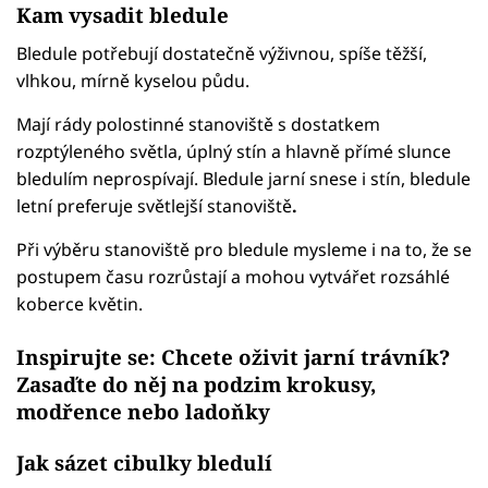
Kam vysadit bledule
Bledule potřebují dostatečně výživnou, spíše těžší,
vlhkou, mírně kyselou půdu.
Mají rády polostinné stanoviště s dostatkem
rozptýleného světla, úplný stín a hlavně přímé slunce
bledulím neprospívají. Bledule jarní snese i stín, bledule
letní preferuje světlejší stanoviště
.
Při výběru stanoviště pro bledule mysleme i na to, že se
postupem času rozrůstají a mohou vytvářet rozsáhlé
koberce květin.
Inspirujte se:
Chcete oživit jarní trávník?
Zasaďte do něj na podzim krokusy,
modřence nebo ladoňky
Jak sázet cibulky bledulí