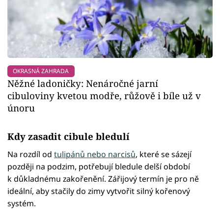
OKRASNÁ ZAHRADA
Něžné ladoničky: Nenáročné jarní
cibuloviny kvetou modře, růžově i bíle už v
únoru
Kdy zasadit cibule bledulí
Na rozdíl od
tulipánů nebo narcisů
, které se sázejí
později na podzim, potřebují bledule delší období
k důkladnému zakořenění. Zářijový termín je pro ně
ideální, aby stačily do zimy vytvořit silný kořenový
systém.