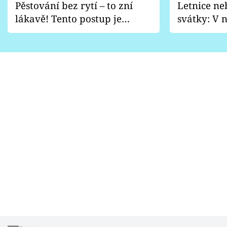
Pěstování bez rytí – to zní
Letnice ne
lákavě! Tento postup je
svátky: V n
vhodný jen pro některé
pondělí z
zahrady