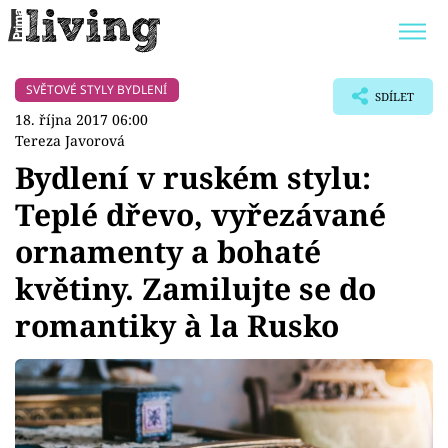
SVĚTOVÉ STYLY BYDLENÍ
Trendy:
JAK UŠETŘIT
POKOJOVÉ KVĚTINY
SDÍLET
18. října 2017 06:00
BYDLENÍ SLAVNÝCH
ZAHRADA
Tereza Javorová
Bydlení v ruském stylu:
Teplé dřevo, vyřezávané
ornamenty a bohaté
Témata
květiny. Zamilujte se do
Bydlení
romantiky à la Rusko
Zahrada
Design