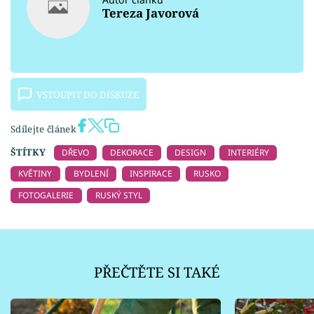
Tereza Javorová
VSTOUPIT DO DISKUZE
Sdílejte článek
ŠTÍTKY
DŘEVO
DEKORACE
DESIGN
INTERIÉRY
KVĚTINY
BYDLENÍ
INSPIRACE
RUSKO
FOTOGALERIE
RUSKÝ STYL
PŘEČTĚTE SI TAKÉ