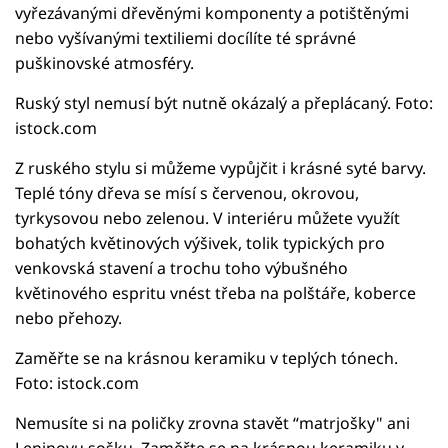
vyřezávanými dřevěnými komponenty a potištěnými
nebo vyšívanými textiliemi docílíte té správné
puškinovské atmosféry.
Ruský styl nemusí být nutně okázalý a přeplácaný. Foto:
istock.com
Z ruského stylu si můžeme vypůjčit i krásné syté barvy.
Teplé tóny dřeva se mísí s červenou, okrovou,
tyrkysovou nebo zelenou. V interiéru můžete využít
bohatých květinových výšivek, tolik typických pro
venkovská stavení a trochu toho výbušného
květinového espritu vnést třeba na polštáře, koberce
nebo přehozy.
Zaměřte se na krásnou keramiku v teplých tónech.
Foto: istock.com
Nemusíte si na poličky zrovna stavět “matrjošky" ani
Leninovu sošku. Zaměřte se na krásnou keramiku v