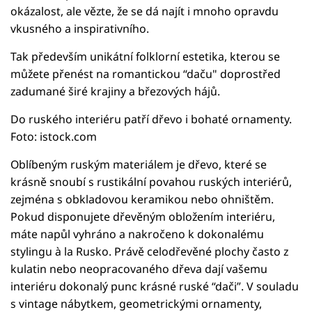
okázalost, ale vězte, že se dá najít i mnoho opravdu
vkusného a inspirativního.
Tak především unikátní folklorní estetika, kterou se
můžete přenést na romantickou “daču" doprostřed
zadumané širé krajiny a březových hájů.
Do ruského interiéru patří dřevo i bohaté ornamenty.
Foto: istock.com
Oblíbeným ruským materiálem je dřevo, které se
krásně snoubí s rustikální povahou ruských interiérů,
zejména s obkladovou keramikou nebo ohništěm.
Pokud disponujete dřevěným obložením interiéru,
máte napůl vyhráno a nakročeno k dokonalému
stylingu à la Rusko. Právě celodřevěné plochy často z
kulatin nebo neopracovaného dřeva dají vašemu
interiéru dokonalý punc krásné ruské “dači”. V souladu
s vintage nábytkem, geometrickými ornamenty,