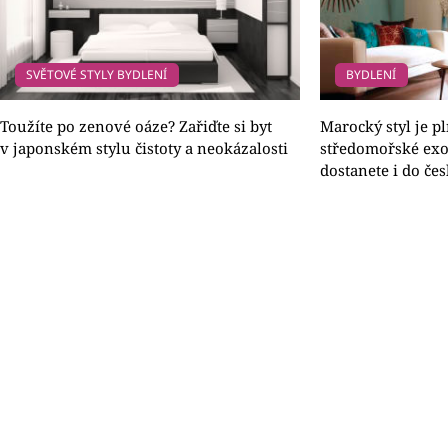
SVĚTOVÉ STYLY BYDLENÍ
BYDLENÍ
Toužíte po zenové oáze? Zařiďte si byt
Marocký styl je p
v japonském stylu čistoty a neokázalosti
středomořské exot
dostanete i do č