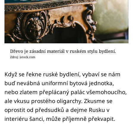
Sledujte prima+
Přihlášení
Sledujte nás
Dřevo je zásadní materiál v ruském stylu bydlení.
Zdroj: istock.com
Když se řekne ruské bydlení, vybaví se nám
buď nevábná uniformní bytová jednotka,
nebo zlatem přeplácaný palác všemohoucího,
ale vkusu prostého oligarchy. Zkusme se
oprostit od předsudků a dejme Rusku v
interiéru šanci, může příjemně překvapit.