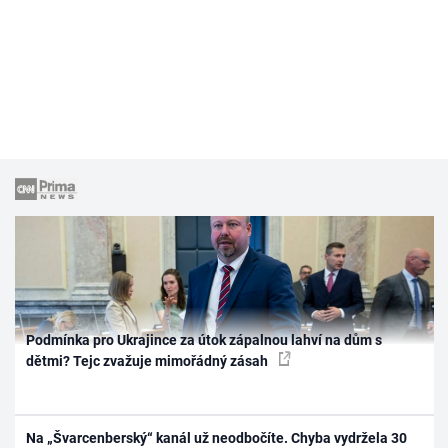
Podmínka pro Ukrajince za útok zápalnou lahví na dům s
dětmi? Tejc zvažuje mimořádný zásah
Na „Švarcenberský“ kanál už neodbočíte. Chyba vydržela 30