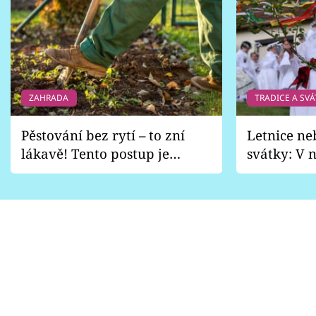
ZAHRADA
TRADICE A SVÁ
Pěstování bez rytí – to zní
Letnice ne
lákavě! Tento postup je
svátky: V n
vhodný jen pro některé
pondělí z
zahrady