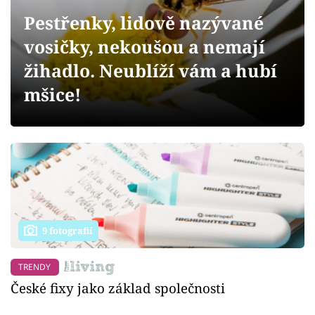
Sledujte prima+
Pestřenky, lidově nazývané
vosičky, nekoušou a nemají
Přihlášení
žihadlo. Neublíží vám a hubí
mšice!
Sledujte nás
9 fotografií
TRENDY
České fixy jako základ společnosti