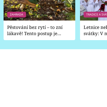
ZAHRADA
TRADICE A SVÁ
Pěstování bez rytí – to zní
Letnice ne
lákavě! Tento postup je
svátky: V n
vhodný jen pro některé
pondělí z
zahrady