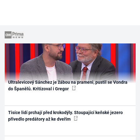
Ultralevicový Sánchez je žábou na prameni, pustil se Vondra
do Španělů. Kritizoval i Gregor
Tisíce lidí prchají před krokodýly. Stoupající keňské jezero
přivedlo predátory až ke dveřím