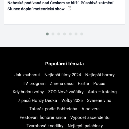
Nebeská podívaná nad Českem se blíží. Působivé zatmění
Slunce doplní meteorická show
Populární témata
Jak zhubnout
Nejlepší filmy 2024
Nejlepší horory
TV program
Změna času
Partie
Počasí
Kdy budou volby
ZOO Nové začátky
Auto – katalog
7 pádů Honzy Dědka
Volby 2025
Svařené víno
Tatarák podle Pohlreicha
Aloe vera
Pěstování lichořeřišnice
Výpočet ascendentu
Tvarohové knedlíky
Nejlepší palačinky