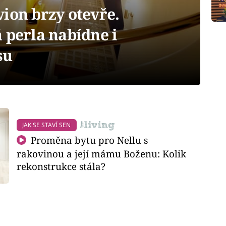
ion brzy otevře.
 perla nabídne i
su
JAK SE STAVÍ SEN
Proměna bytu pro Nellu s
rakovinou a její mámu Boženu: Kolik
rekonstrukce stála?