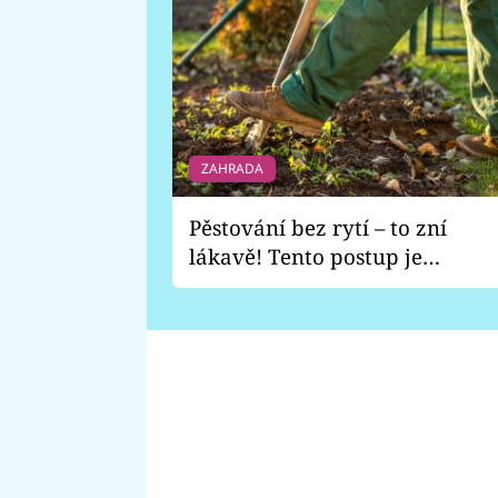
ZAHRADA
Pěstování bez rytí – to zní
lákavě! Tento postup je
vhodný jen pro některé
zahrady