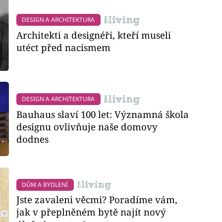
DESIGN A ARCHITEKTURA
Architekti a designéři, kteří museli
utéct před nacismem
DESIGN A ARCHITEKTURA
Bauhaus slaví 100 let: Významná škola
designu ovlivňuje naše domovy
dodnes
DŮM A BYDLENÍ
Jste zavaleni věcmi? Poradíme vám,
jak v přeplněném bytě najít nový