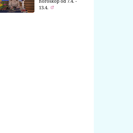
horoskop od 7.4. -
13.4.