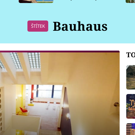
pro psy
Bauhaus
ŠTÍTEK
TO