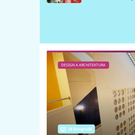
požáru
DESIGN A ARCHITEKTURA
28 fotografií