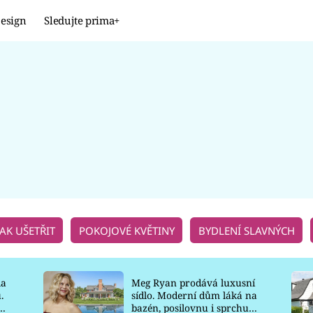
esign
Sledujte prima+
Design
TRENDY
JAK NA TO
PROMĚNY
NAŠE TIPY
JAK UŠETŘIT
POKOJOVÉ KVĚTINY
BYDLENÍ SLAVNÝCH
la
Meg Ryan prodává luxusní
.
sídlo. Moderní dům láká na
o
bazén, posilovnu i sprchu