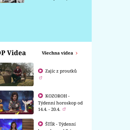
chátrá
P Videa
Všechna videa
Zajíc z proutků
KOZOROH -
Týdenní horoskop od
14.4. - 20.4.
ŠTÍR - Týdenní