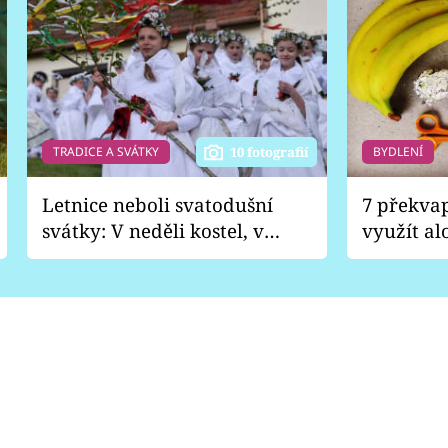
TRADICE A SVÁTKY
BYDLENÍ
10 fotografií
Letnice neboli svatodušní
7 překva
svátky: V neděli kostel, v
využít al
pondělí zábava
Nabrousí
nádobí