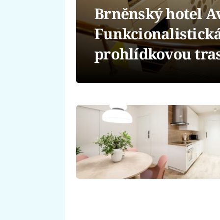
Brněnský hotel Av
Funkcionalistická
prohlídkovou tra