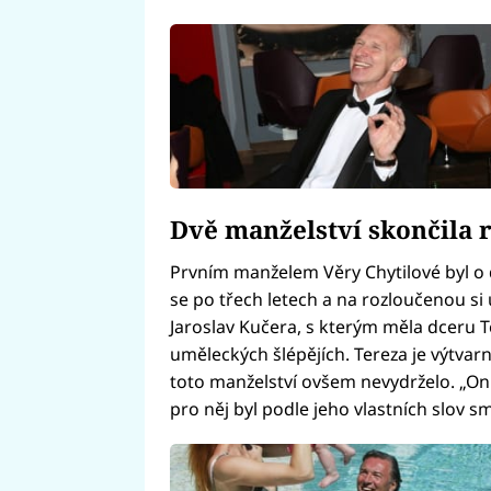
Dvě manželství skončila
Prvním manželem Věry Chytilové byl o de
se po třech letech a na rozloučenou s
Jaroslav Kučera, s kterým měla dceru T
uměleckých šlépějích. Tereza je výtva
toto manželství ovšem nevydrželo. „On b
pro něj byl podle jeho vlastních slov sm