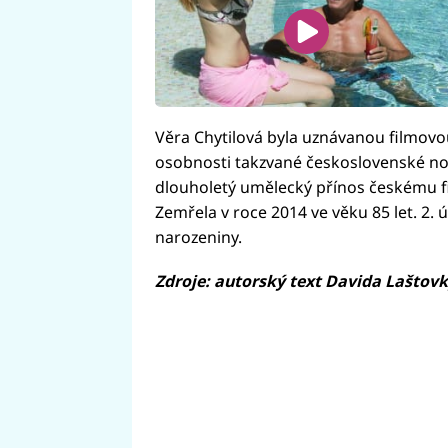
Věra Chytilová byla uznávanou filmovou 
osobnosti takzvané československé nové
dlouholetý umělecký přínos českému f
Zemřela v roce 2014 ve věku 85 let. 2. ú
narozeniny.
Zdroje: autorský text Davida Laštov