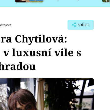
pro psy
aštovka
SDÍLET
ěra Chytilová:
 v luxusní vile s
hradou