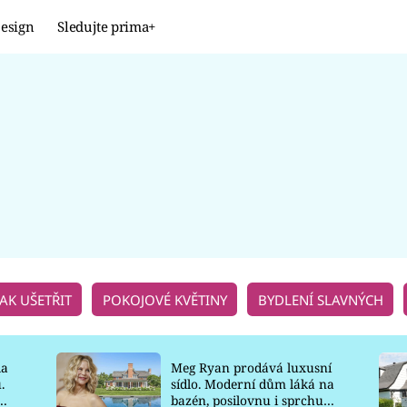
esign
Sledujte prima+
Design
TRENDY
JAK NA TO
PROMĚNY
NAŠE TIPY
JAK UŠETŘIT
POKOJOVÉ KVĚTINY
BYDLENÍ SLAVNÝCH
la
Meg Ryan prodává luxusní
.
sídlo. Moderní dům láká na
o
bazén, posilovnu i sprchu