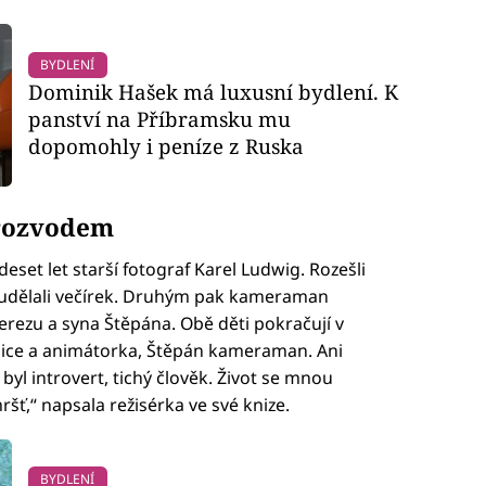
BYDLENÍ
Dominik Hašek má luxusní bydlení. K
panství na Příbramsku mu
dopomohly i peníze z Ruska
 rozvodem
set let starší fotograf Karel Ludwig. Rozešli
i udělali večírek. Druhým pak kameraman
erezu a syna Štěpána. Obě děti pokračují v
rnice a animátorka, Štěpán kameraman. Ani
yl introvert, tichý člověk. Život se mnou
ršť,“ napsala režisérka ve své knize.
BYDLENÍ