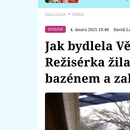
požáru
Prima Living
■
Bydlení
4. února 2025 10:48
David L
BYDLENÍ
Jak bydlela V
Režisérka žila
bazénem a za