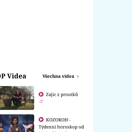
P Videa
Všechna videa
Zajíc z proutků
KOZOROH -
Týdenní horoskop od