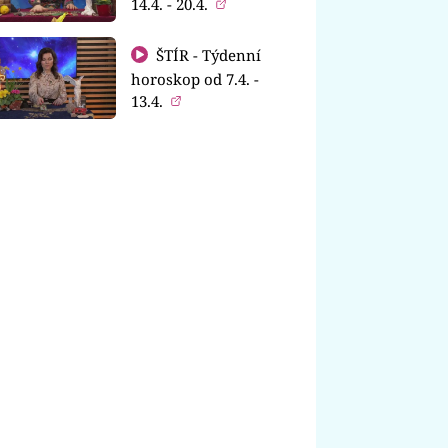
14.4. - 20.4.
ŠTÍR - Týdenní
horoskop od 7.4. -
13.4.