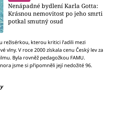
Nenápadné bydlení Karla Gotta:
Krásnou nemovitost po jeho smrti
potkal smutný osud
režisérkou, kterou kritici řadili mezi
 vlny. V roce 2000 získala cenu Český lev za
ilmu. Byla rovněž pedagožkou FAMU.
nora jsme si připomněli její nedožité 96.
ky