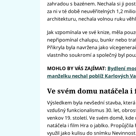
zahradou s bazénem. Nechala si ji post
za ni v té době neuvěřitelných 1,2 mili
architekturu, nechala volnou ruku věhl
Jak vzpomínala ve své knize, měla pou
nepřipomínal chalupu, bunkr nebo traf
Přikryla byla navržena jako vícegenerač
vlastního soukromí a společný byl pou
MOHLO BY VÁS ZAJÍMAT:
Bydlení mod
manželku nechal poblíž Karlových Va
Ve svém domu natáčela i 
Výsledkem byla nevšední stavba, která 
vzdušný funkcionalismus 30. let, obrost
venkov 19. století. Ve svém domě, kde m
natáčela i film Hra o jablko. Propůjčila
využil jako kulisu do snímku Nevinnost