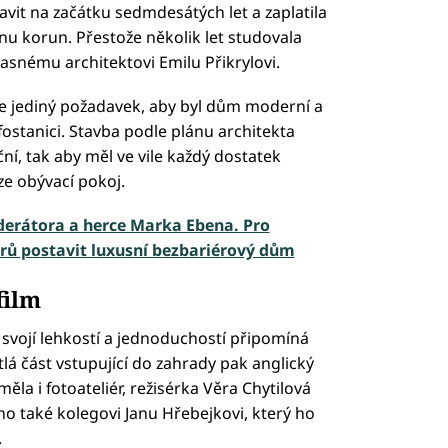
avit na začátku sedmdesátých let a zaplatila
onu korun. Přestože několik let studovala
asnému architektovi Emilu Přikrylovi.
ze jediný požadavek, aby byl dům moderní a
ostanici. Stavba podle plánu architekta
ní, tak aby měl ve vile každý dostatek
ze obývací pokoj.
erátora a herce Marka Ebena. Pro
rů postavit luxusní bezbariérový dům
film
svojí lehkostí a jednoduchostí připomíná
lá část vstupující do zahrady pak anglický
ěla i fotoateliér, režisérka Věra Chytilová
 ho také kolegovi Janu Hřebejkovi, který ho
.