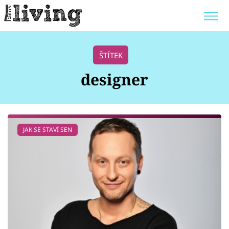
Trendy:
JAK UŠETŘIT
POKOJOVÉ KVĚTINY
ŠTÍTEK
BYDLENÍ SLAVNÝCH
ZAHRADA
designer
Témata
JAK SE STAVÍ SEN
Bydlení
Zahrada
Design