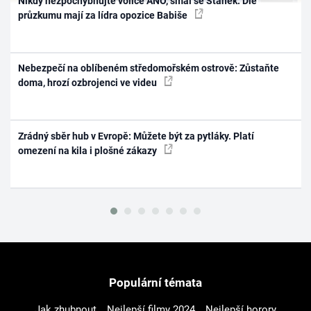
Nikdy nezpochybňujte voliče ANO, smál se Staněk. Dle
průzkumu mají za lídra opozice Babiše
Nebezpečí na oblíbeném středomořském ostrově: Zůstaňte
doma, hrozí ozbrojenci ve videu
Zrádný sběr hub v Evropě: Můžete být za pytláky. Platí
omezení na kila i plošné zákazy
Populární témata
Jak zhubnout
Nejlepší filmy 2024
Nejlepší horory