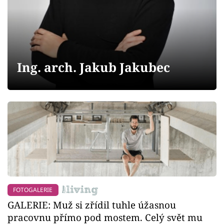
Sledujte prima+
Přihlášení
Ing. arch. Jakub Jakubec
Sledujte nás
FOTOGALERIE
GALERIE: Muž si zřídil tuhle úžasnou
pracovnu přímo pod mostem. Celý svět mu