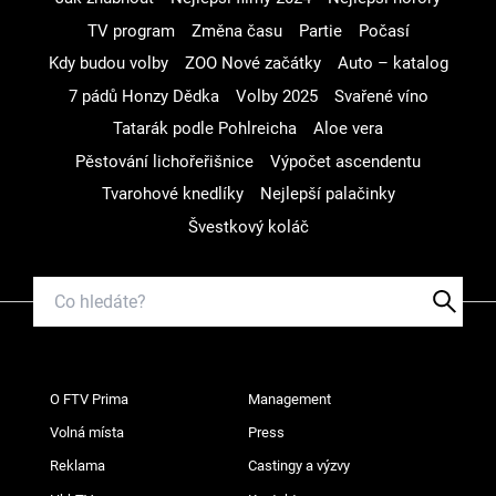
TV program
Změna času
Partie
Počasí
Kdy budou volby
ZOO Nové začátky
Auto – katalog
7 pádů Honzy Dědka
Volby 2025
Svařené víno
Tatarák podle Pohlreicha
Aloe vera
Pěstování lichořeřišnice
Výpočet ascendentu
Tvarohové knedlíky
Nejlepší palačinky
Švestkový koláč
O FTV Prima
Management
Volná místa
Press
Reklama
Castingy a výzvy