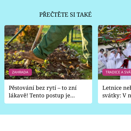
PŘEČTĚTE SI TAKÉ
ZAHRADA
TRADICE A SVÁ
Pěstování bez rytí – to zní
Letnice ne
lákavě! Tento postup je
svátky: V n
vhodný jen pro některé
pondělí z
zahrady