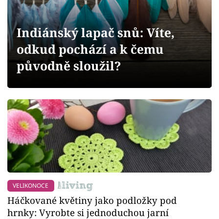
Sledujte prima+
Indiánský lapač snů: Víte,
Přihlášení
odkud pochází a k čemu
původně sloužil?
Sledujte nás
VELIKONOCE
Háčkované květiny jako podložky pod
hrnky: Vyrobte si jednoduchou jarní