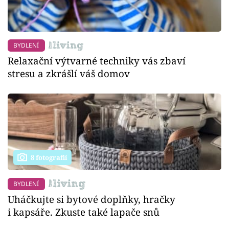
BYDLENÍ
Relaxační výtvarné techniky vás zbaví
stresu a zkrášlí váš domov
8 fotografií
BYDLENÍ
Uháčkujte si bytové doplňky, hračky
i kapsáře. Zkuste také lapače snů