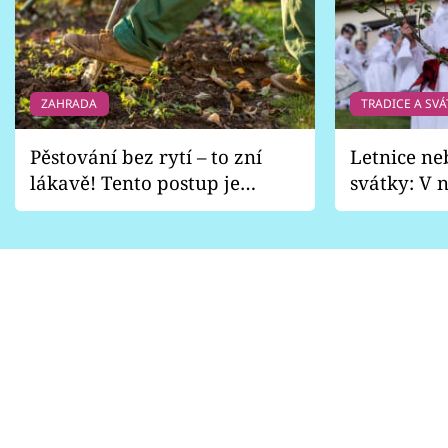
ZAHRADA
TRADICE A SVÁ
Pěstování bez rytí – to zní
Letnice ne
lákavě! Tento postup je
svátky: V n
vhodný jen pro některé
pondělí z
zahrady