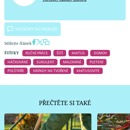
VSTOUPIT DO DISKUZE
Sdílejte článek
ŠTÍTKY
RUČNÍ PRÁCE
ŠITÍ
KAKTUS
DOMOV
HÁČKOVÁNÍ
SUKULENT
MALOVÁNÍ
PLETENÍ
POLŠTÁŘE
NÁPADY NA TVOŘENÍ
KAKTUSOVITÉ
PŘEČTĚTE SI TAKÉ