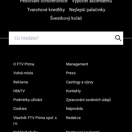
Pěstování lichořeřišnice
Výpočet ascendentu
Tvarohové knedlíky
Nejlepší palačinky
Švestkový koláč
O FTV Prima
Management
Volná místa
Press
Reklama
Castingy a výzvy
HbbTV
Kontakty
Podmínky užívání
Zpracování osobních údajů
Cookies
Nápověda
Vlastník FTV Prima spol. s
Redakce
r.o.