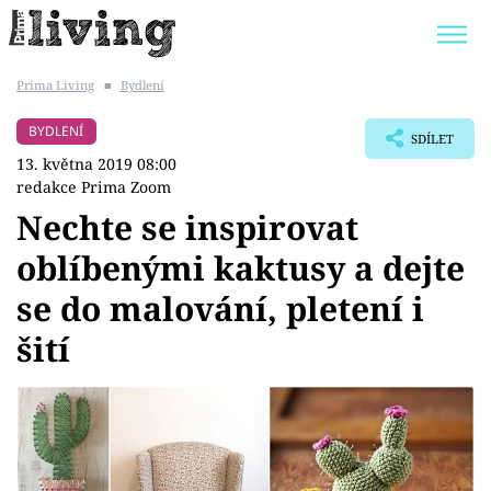
Prima Living
■
Bydlení
Trendy:
JAK UŠETŘIT
POKOJOVÉ KVĚTINY
BYDLENÍ
SDÍLET
BYDLENÍ SLAVNÝCH
ZAHRADA
13. května 2019 08:00
redakce Prima Zoom
Nechte se inspirovat
oblíbenými kaktusy a dejte
Témata
se do malování, pletení i
Bydlení
šití
Zahrada
Design