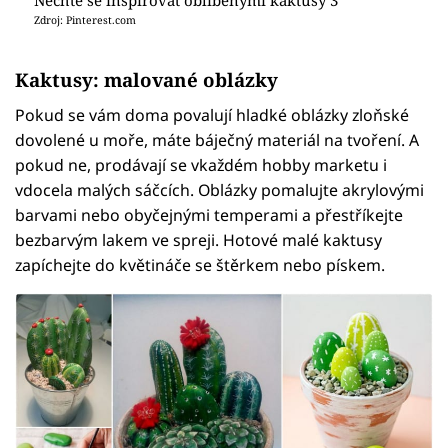
Nechte se inspirovat oblíbenými kaktusy 3
Zdroj: Pinterest.com
Kaktusy: malované oblázky
Pokud se vám doma povalují hladké oblázky zloňské
dovolené u moře, máte báječný materiál na tvoření. A
pokud ne, prodávají se vkaždém hobby marketu i
vdocela malých sáčcích. Oblázky pomalujte akrylovými
barvami nebo obyčejnými temperami a přestříkejte
bezbarvým lakem ve spreji. Hotové malé kaktusy
zapíchejte do květináče se štěrkem nebo pískem.