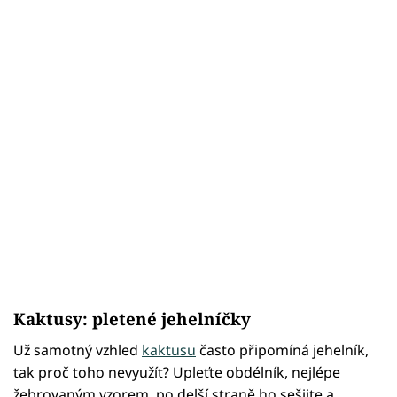
Kaktusy: pletené jehelníčky
Už samotný vzhled
kaktusu
často připomíná jehelník,
tak proč toho nevyužít? Upleťte obdélník, nejlépe
žebrovaným vzorem, po delší straně ho sešijte a