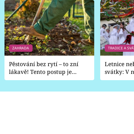
ZAHRADA
TRADICE A SVÁ
Pěstování bez rytí – to zní
Letnice ne
lákavě! Tento postup je
svátky: V n
vhodný jen pro některé
pondělí z
zahrady