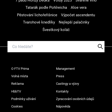
7 pádů Honzy Dědka
Volby 2025
Svařené víno
Tatarák podle Pohlreicha
Aloe vera
Pěstování lichořeřišnice
Výpočet ascendentu
Tvarohové knedlíky
Nejlepší palačinky
Švestkový koláč
O FTV Prima
Management
Volná místa
Press
Reklama
Castingy a výzvy
HbbTV
Kontakty
Podmínky užívání
Zpracování osobních údajů
Cookies
Nápověda