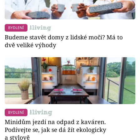
BYDLENÍ
Budeme stavět domy z lidské moči? Má to
dvě veliké výhody
BYDLENÍ
Minidům jezdí na odpad z kaváren.
Podívejte se, jak se dá žít ekologicky
a stylově