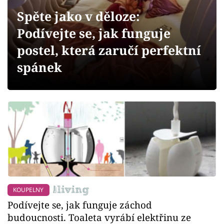
Sledujte prima+
Spěte jako v děloze:
Podívejte se, jak funguje
Přihlášení
postel, která zaručí perfektní
spánek
Sledujte nás
KOUPELNY
Podívejte se, jak funguje záchod
budoucnosti. Toaleta vyrábí elektřinu ze