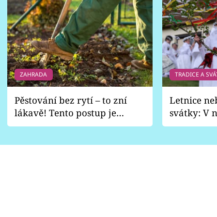
ZAHRADA
TRADICE A SVÁ
Pěstování bez rytí – to zní
Letnice ne
lákavě! Tento postup je
svátky: V n
vhodný jen pro některé
pondělí z
zahrady