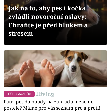
Sledujte prima+
Jak na to, aby pes i kočka
zvládli novoroční oslavy:
Přihlášení
Chraňte je před hlukem a
stresem
Sledujte nás
PÉČE O MAZLÍČKY
Patří pes do boudy na zahradu, nebo do
postele? Máme pro vás seznam pro a proti!