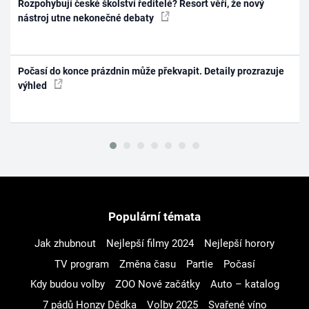
Rozpohybují české školství ředitelé? Resort věří, že nový
nástroj utne nekonečné debaty
Počasí do konce prázdnin může překvapit. Detaily prozrazuje
výhled
Populární témata
Jak zhubnout
Nejlepší filmy 2024
Nejlepší horory
TV program
Změna času
Partie
Počasí
Kdy budou volby
ZOO Nové začátky
Auto – katalog
7 pádů Honzy Dědka
Volby 2025
Svařené víno