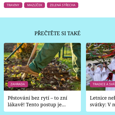
TRAVINY
MAZLÍČEK
ZELENÁ STŘECHA
PŘEČTĚTE SI TAKÉ
ZAHRADA
TRADICE A SVÁ
Pěstování bez rytí – to zní
Letnice ne
lákavě! Tento postup je
svátky: V n
vhodný jen pro některé
pondělí z