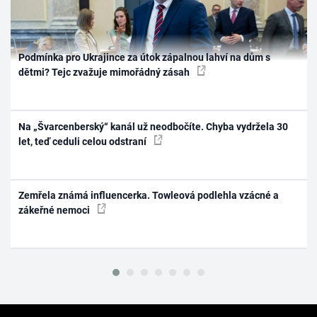
Podmínka pro Ukrajince za útok zápalnou lahví na dům s
dětmi? Tejc zvažuje mimořádný zásah
Na „Švarcenberský“ kanál už neodbočíte. Chyba vydržela 30
let, teď ceduli celou odstraní
Zemřela známá influencerka. Towleová podlehla vzácné a
zákeřné nemoci