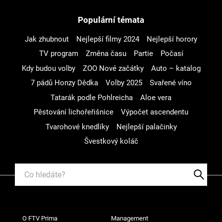
Populární témata
Jak zhubnout
Nejlepší filmy 2024
Nejlepší horory
TV program
Změna času
Partie
Počasí
Kdy budou volby
ZOO Nové začátky
Auto – katalog
7 pádů Honzy Dědka
Volby 2025
Svařené víno
Tatarák podle Pohlreicha
Aloe vera
Pěstování lichořeřišnice
Výpočet ascendentu
Tvarohové knedlíky
Nejlepší palačinky
Švestkový koláč
O FTV Prima
Management