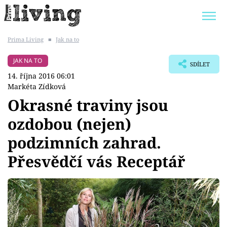
Prima Living
■
Jak na to
Trendy:
JAK UŠETŘIT
POKOJOVÉ KVĚTINY
JAK NA TO
SDÍLET
BYDLENÍ SLAVNÝCH
ZAHRADA
14. října 2016 06:01
Markéta Zídková
Okrasné traviny jsou
ozdobou (nejen)
Témata
podzimních zahrad.
Bydlení
Přesvědčí vás Receptář
Zahrada
Design