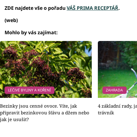
ZDE najdete vše o pořadu
VÁŠ PRIMA RECEPTÁŘ
.
(web)
Mohlo by vás zajímat:
LÉČIVÉ BYLINY A KOŘENÍ
ZAHRADA
Bezinky jsou cenné ovoce. Víte, jak
4 základní rady, 
připravit bezinkovou šťávu a džem nebo
trávník
jak je usušit?