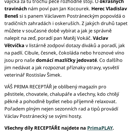
vajíčka za tu trochu péče rozhodně stojí. O
okrasných
travinách
nám poví pan Jan Kocourek.
Herec Vladislav
Beneš
si s panem Václavem Postráneckým popovídá o
tradičních zahradách i oskeruších. Z jakých druhů tapet
můžete v současné době vybírat a jak je správně
nalepit na zeď, poradí pan Matěj Vokáč.
Václav
Větvička
v listárně zodpoví dotazy diváků a poradí, jak
na padlí. Cibule, česnek, čokoláda nebo hroznové víno
jsou pro naše
domácí mazlíčky jedovaté
. Co dalšího
jim nedávat a jak rozpoznat příznaky otravy, vysvětlí
veterinář Rostislav Šimek.
VÁŠ PRIMA RECEPTÁŘ je oblíbený magazín pro
pěstitele, chovatele, chalupáře a všechny, kdo chtějí
pěkně a pohodlně bydlet nebo příjemně relaxovat.
Pořadem plným nejen sezonních rad a tipů provádí
Václav Postránecký se svými hosty.
Všechny díly RECEPTÁŘE najdete na
PrimaPLAY
.