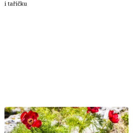
i tařičku