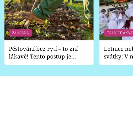
ZAHRADA
TRADICE A SVÁ
Pěstování bez rytí – to zní
Letnice ne
lákavě! Tento postup je
svátky: V n
vhodný jen pro některé
pondělí z
zahrady