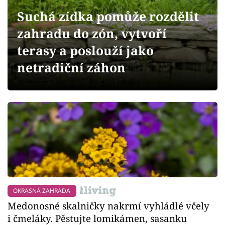
Sledujte prima+
Suchá zídka pomůže rozdělit
zahradu do zón, vytvoří
Přihlášení
terasy a poslouží jako
netradiční záhon
Sledujte nás
OKRASNÁ ZAHRADA
Medonosné skalničky nakrmí vyhládlé včely
i čmeláky. Pěstujte lomikámen, sasanku