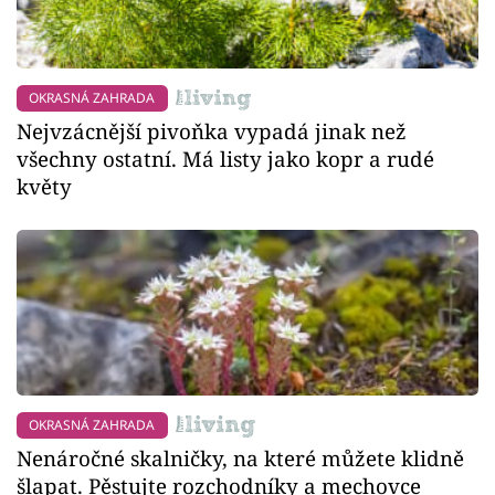
OKRASNÁ ZAHRADA
Nejvzácnější pivoňka vypadá jinak než
všechny ostatní. Má listy jako kopr a rudé
květy
OKRASNÁ ZAHRADA
Nenáročné skalničky, na které můžete klidně
šlapat. Pěstujte rozchodníky a mechovce