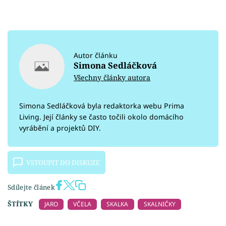
Autor článku
Simona Sedláčková
Všechny články autora
Simona Sedláčková byla redaktorka webu Prima
Living. Její články se často točili okolo domácího
vyrábění a projektů DIY.
VSTOUPIT DO DISKUZE
Sdílejte článek
ŠTÍTKY
JARO
VČELA
SKALKA
SKALNIČKY