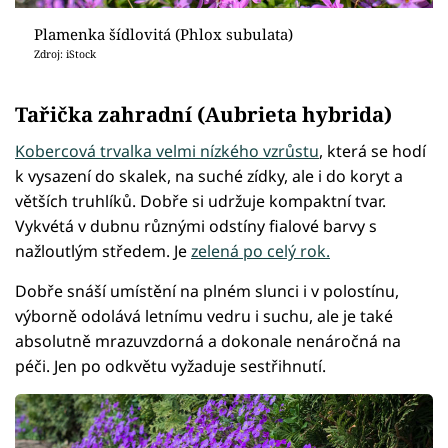
Plamenka šídlovitá (Phlox subulata)
Zdroj: iStock
Tařička zahradní (Aubrieta hybrida)
Kobercová trvalka velmi nízkého vzrůstu
, která se hodí
k vysazení do skalek, na suché zídky, ale i do koryt a
větších truhlíků. Dobře si udržuje kompaktní tvar.
Vykvétá v dubnu různými odstíny fialové barvy s
nažloutlým středem. Je
zelená po celý rok.
Dobře snáší umístění na plném slunci i v polostínu,
výborně odolává letnímu vedru i suchu, ale je také
absolutně mrazuvzdorná a dokonale nenáročná na
péči. Jen po odkvětu vyžaduje sestřihnutí.