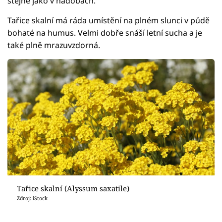
stejně jako v nádobách.
Tařice skalní má ráda umístění na plném slunci v půdě
bohaté na humus. Velmi dobře snáší letní sucha a je
také plně mrazuvzdorná.
Tařice skalní (Alyssum saxatile)
Zdroj: iStock