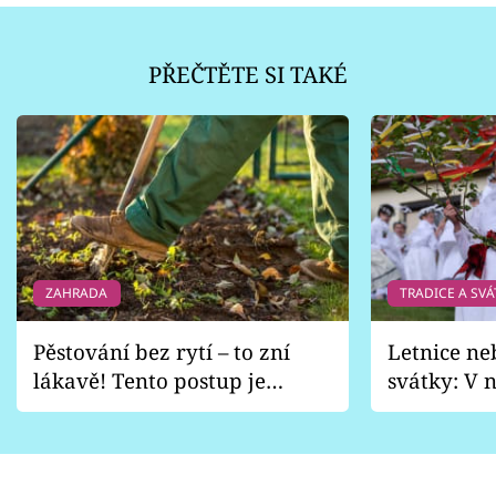
PŘEČTĚTE SI TAKÉ
ZAHRADA
TRADICE A SVÁ
Pěstování bez rytí – to zní
Letnice ne
lákavě! Tento postup je
svátky: V n
vhodný jen pro některé
pondělí z
zahrady