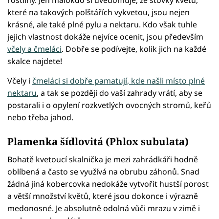
rostliny. Jen málokdo si uvědomuje, že stovky květů,
které na takových polštářích vykvetou, jsou nejen
krásné, ale také plné pylu a nektaru. Kdo však tuhle
jejich vlastnost dokáže nejvíce ocenit, jsou především
včely a čmeláci
. Dobře se podívejte, kolik jich na každé
skalce najdete!
Včely i
čmeláci si dobře pamatují, kde našli místo plné
nektaru
, a tak se později do vaší zahrady vrátí, aby se
postarali i o opylení rozkvetlých ovocných stromů, keřů
nebo třeba jahod.
Plamenka šídlovitá (Phlox subulata)
Bohatě kvetoucí skalnička je mezi zahrádkáři hodně
oblíbená a často se využívá na obrubu záhonů. Snad
žádná jiná kobercovka nedokáže vytvořit hustší porost
a větší množství květů, které jsou dokonce i výrazně
medonosné. Je absolutně odolná vůči mrazu v zimě i