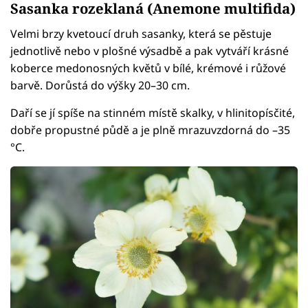
Sasanka rozeklaná (Anemone multifida)
Velmi brzy kvetoucí druh sasanky, která se pěstuje
jednotlivě nebo v plošné výsadbě a pak vytváří krásné
koberce medonosných květů v bílé, krémové i růžové
barvě. Dorůstá do výšky 20–30 cm.
Daří se jí spíše na stinném místě skalky, v hlinitopísčité,
dobře propustné půdě a je plně mrazuvzdorná do –35
°C.