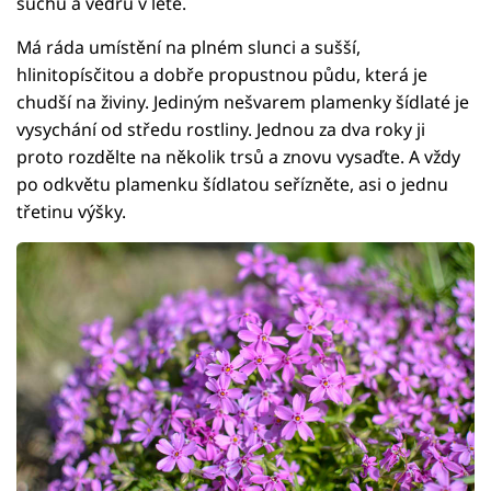
suchu a vedru v létě.
Má ráda umístění na plném slunci a sušší,
hlinitopísčitou a dobře propustnou půdu, která je
chudší na živiny. Jediným nešvarem plamenky šídlaté je
vysychání od středu rostliny. Jednou za dva roky ji
proto rozdělte na několik trsů a znovu vysaďte. A vždy
po odkvětu plamenku šídlatou seřízněte, asi o jednu
třetinu výšky.