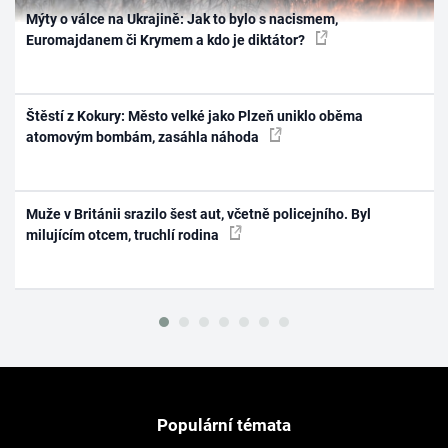
Mýty o válce na Ukrajině: Jak to bylo s nacismem,
Euromajdanem či Krymem a kdo je diktátor?
Štěstí z Kokury: Město velké jako Plzeň uniklo oběma
atomovým bombám, zasáhla náhoda
Muže v Británii srazilo šest aut, včetně policejního. Byl
milujícím otcem, truchlí rodina
Populární témata