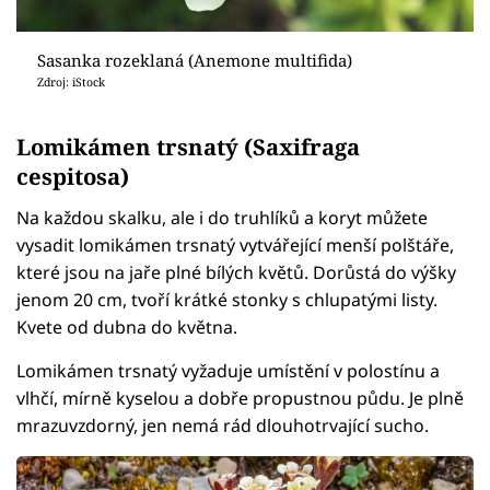
Sasanka rozeklaná (Anemone multifida)
Zdroj: iStock
Lomikámen trsnatý (Saxifraga
cespitosa)
Na každou skalku, ale i do truhlíků a koryt můžete
vysadit lomikámen trsnatý vytvářející menší polštáře,
které jsou na jaře plné bílých květů. Dorůstá do výšky
jenom 20 cm, tvoří krátké stonky s chlupatými listy.
Kvete od dubna do května.
Lomikámen trsnatý vyžaduje umístění v polostínu a
vlhčí, mírně kyselou a dobře propustnou půdu. Je plně
mrazuvzdorný, jen nemá rád dlouhotrvající sucho.