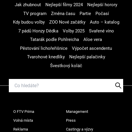
Jak zhubnout
Nejlepší filmy 2024
Nejlepší horory
TV program
Změna času
Partie
Počasí
Kdy budou volby
ZOO Nové začátky
Auto – katalog
7 pádů Honzy Dědka
Volby 2025
Svařené víno
Tatarák podle Pohlreicha
Aloe vera
Pěstování lichořeřišnice
Výpočet ascendentu
Tvarohové knedlíky
Nejlepší palačinky
Švestkový koláč
O FTV Prima
Management
Volná místa
Press
Reklama
Castingy a výzvy