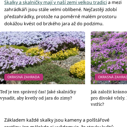
Skalky a skalničky mají v naší zemi velkou tradici
a mezi
zahrádkáři jsou stále velmi oblíbené. Nejčastěji zdobí
předzahrádky, protože na poměrně malém prostoru
dokážou kvést od brzkého jara až do podzimu.
OKRASNÁ ZAHRADA
OKRASNÁ ZAHRA
Teď je ten správný čas! Jaké skalničky
Jak založit krásn
vysadit, aby kvetly od jara do zimy?
pro divoké včely.
vstříc?
Základem každé skalky jsou kameny a polštářové