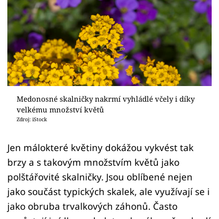
Sledujte prima+
Přihlášení
Sledujte nás
Medonosné skalničky nakrmí vyhládlé včely i díky
velkému množství květů
Zdroj: iStock
Jen málokteré květiny dokážou vykvést tak
brzy a s takovým množstvím květů jako
polštářovité skalničky. Jsou oblíbené nejen
jako součást typických skalek, ale využívají se i
jako obruba trvalkových záhonů. Často