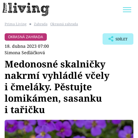
Prima Living
■
Zahrada
Okrasná zahrada
Trendy:
JAK UŠETŘIT
POKOJOVÉ KVĚTINY
OKRASNÁ ZAHRADA
SDÍLET
BYDLENÍ SLAVNÝCH
ZAHRADA
18. dubna 2023 07:00
Simona Sedláčková
Medonosné skalničky
nakrmí vyhládlé včely
Témata
i čmeláky. Pěstujte
Bydlení
lomikámen, sasanku
i tařičku
Zahrada
Design