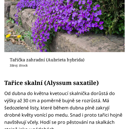
Tařička zahradní (Aubrieta hybrida)
Zdroj: iStock
Tařice skalní (Alyssum saxatile)
Od dubna do května kvetoucí skalnička dorůstá do
výšky až 30 cm a poměrně bujně se rozrůstá. Má
šedozelené listy, které během dubna plně zakryjí
drobné květy vonící po medu. Snad i proto tařici hojně
navštěvují včely. Hodí se pro pěstování na skalkách