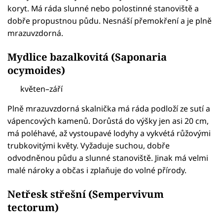
koryt. Má ráda slunné nebo polostinné stanoviště a
dobře propustnou půdu. Nesnáší přemokření a je plně
mrazuvzdorná.
Mydlice bazalkovitá (Saponaria
ocymoides)
květen–září
Plně mrazuvzdorná skalnička má ráda podloží ze sutí a
vápencových kamenů. Dorůstá do výšky jen asi 20 cm,
má poléhavé, až vystoupavé lodyhy a vykvétá růžovými
trubkovitými květy. Vyžaduje suchou, dobře
odvodněnou půdu a slunné stanoviště. Jinak má velmi
malé nároky a občas i zplaňuje do volné přírody.
Netřesk střešní (Sempervivum
tectorum)