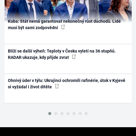
Kuba: Stát nemá garantovat nekonečný růst důchodů. Lidé
musí být sami zodpovědní
Blíží se další výheň: Teploty v Česku vyletí na 36 stupňů.
RADAR ukazuje, kdy přijde zvrat
Ohnivý úder v týlu: Ukrajinci ochromili rafinérie, útok v Kyjevě
si vyžádal i život dítěte