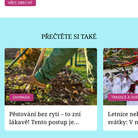
VŘES OBECNÝ
PŘEČTĚTE SI TAKÉ
ZAHRADA
TRADICE A SVÁ
Pěstování bez rytí – to zní
Letnice ne
lákavě! Tento postup je
svátky: V n
vhodný jen pro některé
pondělí z
zahrady