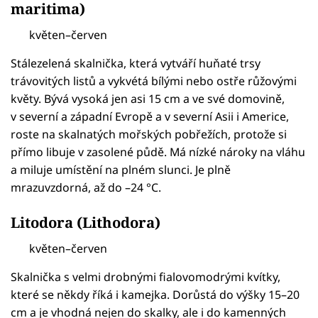
maritima)
květen–červen
Stálezelená skalnička, která vytváří huňaté trsy
trávovitých listů a vykvétá bílými nebo ostře růžovými
květy. Bývá vysoká jen asi 15 cm a ve své domovině,
v severní a západní Evropě a v severní Asii i Americe,
roste na skalnatých mořských pobřežích, protože si
přímo libuje v zasolené půdě. Má nízké nároky na vláhu
a miluje umístění na plném slunci. Je plně
mrazuvzdorná, až do –24 °C.
Litodora (Lithodora)
květen–červen
Skalnička s velmi drobnými fialovomodrými kvítky,
které se někdy říká i kamejka. Dorůstá do výšky 15–20
cm a je vhodná nejen do skalky, ale i do kamenných