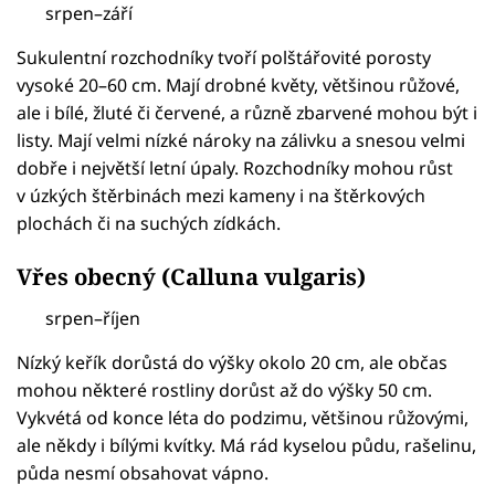
srpen–září
Sukulentní rozchodníky tvoří polštářovité porosty
vysoké 20–60 cm. Mají drobné květy, většinou růžové,
ale i bílé, žluté či červené, a různě zbarvené mohou být i
listy. Mají velmi nízké nároky na zálivku a snesou velmi
dobře i největší letní úpaly. Rozchodníky mohou růst
v úzkých štěrbinách mezi kameny i na štěrkových
plochách či na suchých zídkách.
Vřes obecný (Calluna vulgaris)
srpen–říjen
Nízký keřík dorůstá do výšky okolo 20 cm, ale občas
mohou některé rostliny dorůst až do výšky 50 cm.
Vykvétá od konce léta do podzimu, většinou růžovými,
ale někdy i bílými kvítky. Má rád kyselou půdu, rašelinu,
půda nesmí obsahovat vápno.