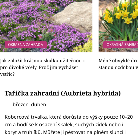
OKRASNÁ ZAHRADA
OKRASNÁ ZAHRA
Jak založit krásnou skalku užitečnou i
Méně obvyklé dro
pro divoké včely. Proč jim vycházet
stanou ozdobou v
vstříc?
Tařička zahradní (Aubrieta hybrida)
březen–duben
Kobercová trvalka, která dorůstá do výšky pouze 10–20
cm a hodí se k osazení skalek, suchých zídek nebo i
koryt a truhlíků. Můžete ji pěstovat na plném slunci i