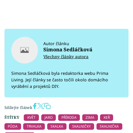
Autor článku
Simona Sedláčková
Všechny články autora
Simona Sedláčková byla redaktorka webu Prima
Living. Její články se často točili okolo domácího
vyrábění a projektů DIY.
Sdílejte článek
ŠTÍTKY
KVĚT
JARO
PŘÍRODA
ZIMA
KEŘ
PŮDA
TRVALKA
SKALKA
SKALNIČKY
SKALNIČKA