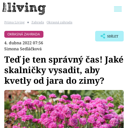
Prima Living
■
Zahrada
Okrasná zahrada
Trendy:
JAK UŠETŘIT
POKOJOVÉ KVĚTINY
OKRASNÁ ZAHRADA
SDÍLET
BYDLENÍ SLAVNÝCH
ZAHRADA
4. dubna 2022 07:56
Simona Sedláčková
Teď je ten správný čas! Jaké
skalničky vysadit, aby
Témata
kvetly od jara do zimy?
Bydlení
Zahrada
Design