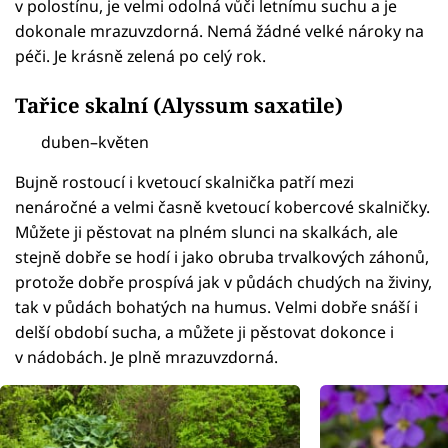
v polostínu, je velmi odolná vůči letnímu suchu a je
dokonale mrazuvzdorná. Nemá žádné velké nároky na
péči. Je krásně zelená po celý rok.
Tařice skalní (Alyssum saxatile)
duben–květen
Bujně rostoucí i kvetoucí skalnička patří mezi
nenáročné a velmi časně kvetoucí kobercové skalničky.
Můžete ji pěstovat na plném slunci na skalkách, ale
stejně dobře se hodí i jako obruba trvalkových záhonů,
protože dobře prospívá jak v půdách chudých na živiny,
tak v půdách bohatých na humus. Velmi dobře snáší i
delší období sucha, a můžete ji pěstovat dokonce i
v nádobách. Je plně mrazuvzdorná.