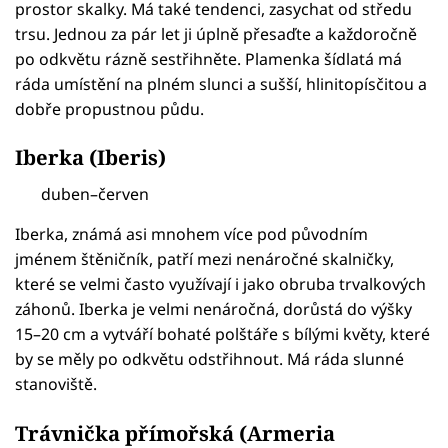
prostor skalky. Má také tendenci, zasychat od středu
trsu. Jednou za pár let ji úplně přesaďte a každoročně
po odkvětu rázně sestřihněte. Plamenka šídlatá má
ráda umístění na plném slunci a sušší, hlinitopísčitou a
dobře propustnou půdu.
Iberka (Iberis)
duben–červen
Iberka, známá asi mnohem více pod původním
jménem štěničník, patří mezi nenáročné skalničky,
které se velmi často využívají i jako obruba trvalkových
záhonů. Iberka je velmi nenáročná, dorůstá do výšky
15–20 cm a vytváří bohaté polštáře s bílými květy, které
by se měly po odkvětu odstřihnout. Má ráda slunné
stanoviště.
Trávnička přímořská (Armeria