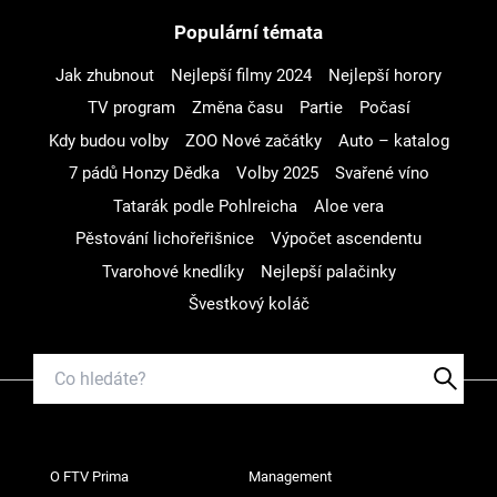
Populární témata
Jak zhubnout
Nejlepší filmy 2024
Nejlepší horory
TV program
Změna času
Partie
Počasí
Kdy budou volby
ZOO Nové začátky
Auto – katalog
7 pádů Honzy Dědka
Volby 2025
Svařené víno
Tatarák podle Pohlreicha
Aloe vera
Pěstování lichořeřišnice
Výpočet ascendentu
Tvarohové knedlíky
Nejlepší palačinky
Švestkový koláč
O FTV Prima
Management