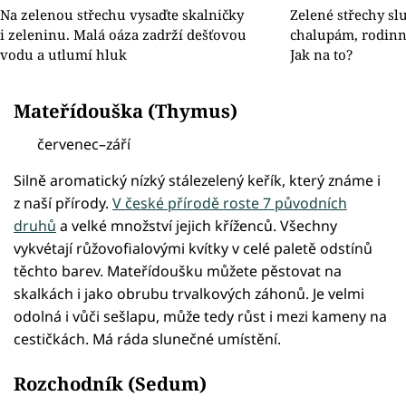
Na zelenou střechu vysaďte skalničky
Zelené střechy slu
i zeleninu. Malá oáza zadrží dešťovou
chalupám, rodin
vodu a utlumí hluk
Jak na to?
Mateřídouška (Thymus)
červenec–září
Silně aromatický nízký stálezelený keřík, který známe i
z naší přírody.
V české přírodě roste 7 původních
druhů
a velké množství jejich kříženců. Všechny
vykvétají růžovofialovými kvítky v celé paletě odstínů
těchto barev. Mateřídoušku můžete pěstovat na
skalkách i jako obrubu trvalkových záhonů. Je velmi
odolná i vůči sešlapu, může tedy růst i mezi kameny na
cestičkách. Má ráda slunečné umístění.
Rozchodník (Sedum)