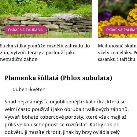
OKRASNÁ ZAHRADA
OKRASNÁ ZAHRA
Suchá zídka pomůže rozdělit zahradu do
Medonosné skalni
zón, vytvoří terasy a poslouží jako
včely i čmeláky. 
netradiční záhon
sasanku i tařičku
Plamenka šídlatá (Phlox subulata)
duben–květen
Snad nejznámější a nejoblíbenější skalnička, která se
velmi často používá i jako obruba trvalkových záhonů.
Vytváří bohaté kobercové porosty, které však mají až
příliš velkou schopnost se rozrůstat. Každý rok po
odkvětu ji musíte zkrotit, jinak by brzy ovládla celý