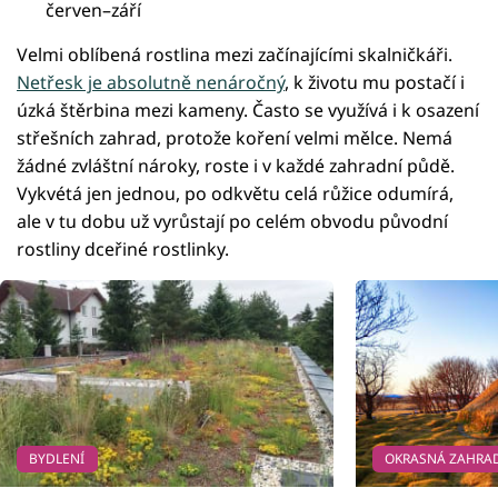
červen–září
Velmi oblíbená rostlina mezi začínajícími skalničkáři.
Netřesk je absolutně nenáročný
, k životu mu postačí i
úzká štěrbina mezi kameny. Často se využívá i k osazení
střešních zahrad, protože koření velmi mělce. Nemá
žádné zvláštní nároky, roste i v každé zahradní půdě.
Vykvétá jen jednou, po odkvětu celá růžice odumírá,
ale v tu dobu už vyrůstají po celém obvodu původní
rostliny dceřiné rostlinky.
BYDLENÍ
OKRASNÁ ZAHRA