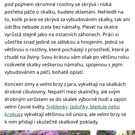
pod pojmem skromné rostliny se skrývá i nízká
potřeba péče o skalku, budete zklamáni. Nehledě na
to, kolik práce se skrývá za vybudováním skalky, tak ani
údržba nebude zcela bez námahy. Plevel na skalce
vyrůstá stejně jako na ostatních záhonech. Práci si
ušetříte snad jedině se zálivkou a hnojením. Jedná se
většinou o rostliny, které pocházejí z prostředí, které je
chudé na živiny. Svou krásou vám však po většinu roku
rozkvetlé skalky veškerou námahu, spojenou s jejím
vybudováním a péčí, bohatě oplatí.
Koncem zimy a velmi brzy z jara, vykvétají na skalkách
drobné cibuloviny. Nepatří mezi skalničky, ale svým
drobným vzrůstem se do skalek výborně hodí a zajistí
velmi časné květy.
Sněženky, ladoňky, bledule nebo
krokusy
vykvétají většinou od února, ale velmi brzy se
k nim přidají i skutečné skalkové poklady.