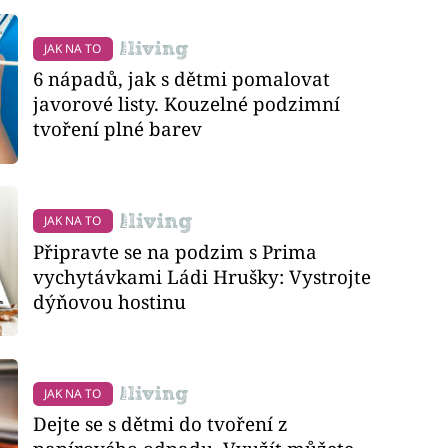
JAK NA TO
6 nápadů, jak s dětmi pomalovat
javorové listy. Kouzelné podzimní
tvoření plné barev
JAK NA TO
Připravte se na podzim s Prima
vychytávkami Ládi Hrušky: Vystrojte
dýňovou hostinu
JAK NA TO
Dejte se s dětmi do tvoření z