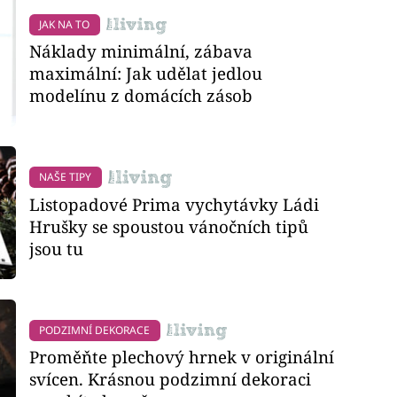
JAK NA TO
Náklady minimální, zábava
maximální: Jak udělat jedlou
modelínu z domácích zásob
NAŠE TIPY
Listopadové Prima vychytávky Ládi
Hrušky se spoustou vánočních tipů
jsou tu
PODZIMNÍ DEKORACE
Proměňte plechový hrnek v originální
svícen. Krásnou podzimní dekoraci