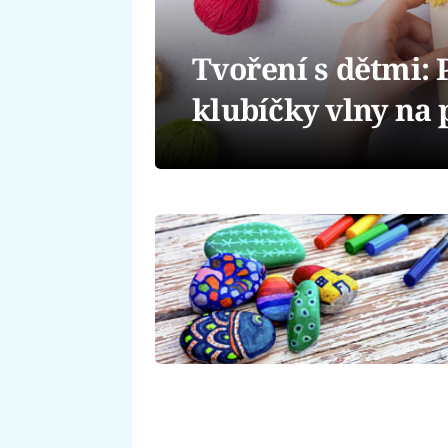
Tvoření s dětmi: 
klubíčky vlny na 