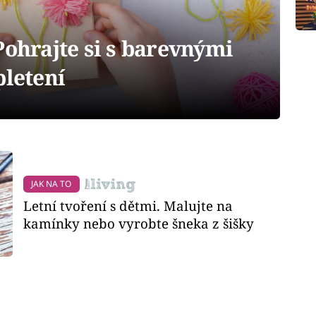
Pohrajte si s barevnými
pletení
JAK NA TO
Letní tvoření s dětmi. Malujte na
kamínky nebo vyrobte šneka z šišky