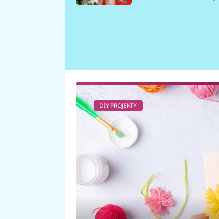
požáru
DIY PROJEKTY