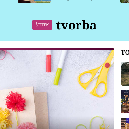
pro psy
tvorba
ŠTÍTEK
TO