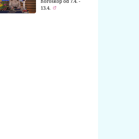
horoskop od 7.4. -
13.4.