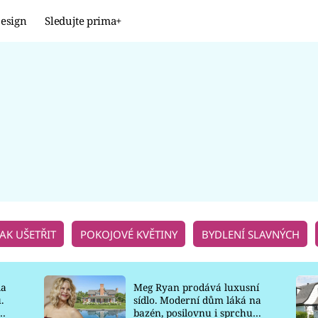
esign
Sledujte prima+
Design
TRENDY
JAK NA TO
PROMĚNY
NAŠE TIPY
JAK UŠETŘIT
POKOJOVÉ KVĚTINY
BYDLENÍ SLAVNÝCH
la
Meg Ryan prodává luxusní
.
sídlo. Moderní dům láká na
o
bazén, posilovnu i sprchu