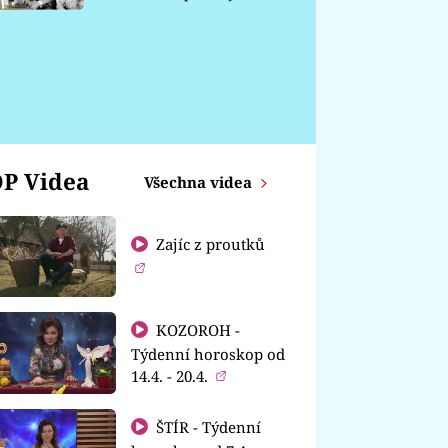
chátrá
P Videa
Všechna videa
Zajíc z proutků
KOZOROH -
Týdenní horoskop od
14.4. - 20.4.
ŠTÍR - Týdenní