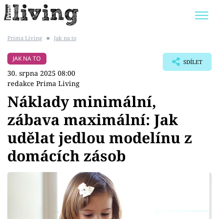
Prima Living
■
Jak na to
Trendy:
JAK UŠETŘIT
POKOJOVÉ KVĚTINY
JAK NA TO
SDÍLET
BYDLENÍ SLAVNÝCH
ZAHRADA
30. srpna 2025 08:00
redakce Prima Living
Náklady minimální,
zábava maximální: Jak
Témata
udělat jedlou modelínu z
Bydlení
domácích zásob
Zahrada
Design