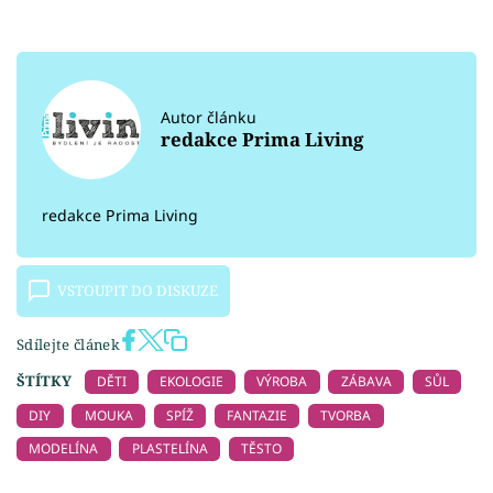
Autor článku
redakce Prima Living
redakce Prima Living
VSTOUPIT DO DISKUZE
Sdílejte článek
ŠTÍTKY
DĚTI
EKOLOGIE
VÝROBA
ZÁBAVA
SŮL
DIY
MOUKA
SPÍŽ
FANTAZIE
TVORBA
MODELÍNA
PLASTELÍNA
TĚSTO