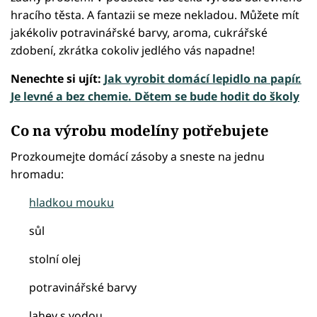
hracího těsta. A fantazii se meze nekladou. Můžete mít
jakékoliv potravinářské barvy, aroma, cukrářské
zdobení, zkrátka cokoliv jedlého vás napadne!
Nenechte si ujít:
Jak vyrobit domácí lepidlo na papír.
Je levné a bez chemie. Dětem se bude hodit do školy
Co na výrobu modelíny potřebujete
Prozkoumejte domácí zásoby a sneste na jednu
hromadu:
hladkou mouku
sůl
stolní olej
potravinářské barvy
lahev s vodou