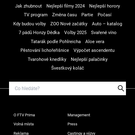
Jak zhubnout
Nejlepší filmy 2024
Nejlepší horory
TV program
Změna času
Partie
Počasí
Kdy budou volby
ZOO Nové začátky
Auto – katalog
7 pádů Honzy Dědka
Volby 2025
Svařené víno
Tatarák podle Pohlreicha
Aloe vera
Pěstování lichořeřišnice
Výpočet ascendentu
Tvarohové knedlíky
Nejlepší palačinky
Švestkový koláč
O FTV Prima
Management
Volná místa
Press
Reklama
Castingy a výzvy