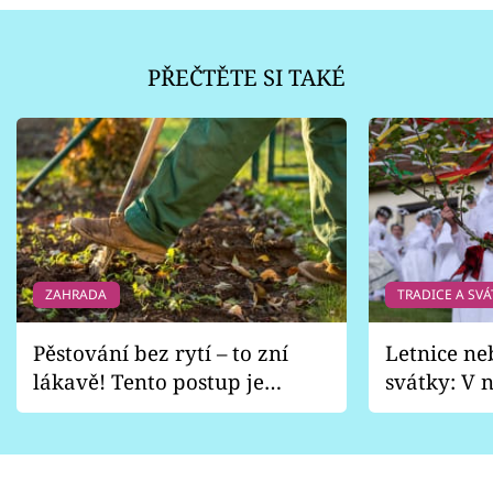
PŘEČTĚTE SI TAKÉ
ZAHRADA
TRADICE A SVÁ
Pěstování bez rytí – to zní
Letnice ne
lákavě! Tento postup je
svátky: V n
vhodný jen pro některé
pondělí z
zahrady