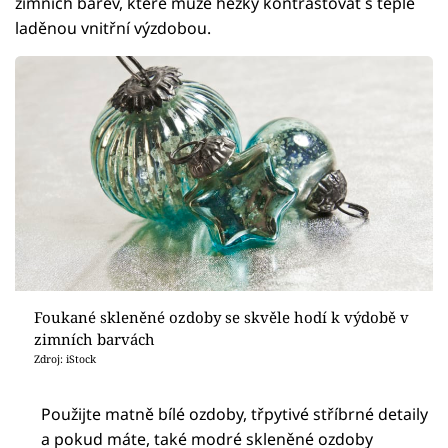
zimních barev, které může hezky kontrastovat s teple
laděnou vnitřní výzdobou.
Foukané skleněné ozdoby se skvěle hodí k výdobě v
zimních barvách
Zdroj: iStock
Použijte matně bílé ozdoby, třpytivé stříbrné detaily
a pokud máte, také modré skleněné ozdoby