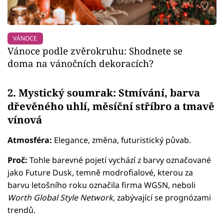
VÁNOCE
Vánoce podle zvěrokruhu: Shodnete se
doma na vánočních dekoracích?
2. Mystický soumrak: Stmívání, barva
dřevěného uhlí, měsíční stříbro a tmavě
vínová
Atmosféra:
Elegance, změna, futuristický půvab.
Proč:
Tohle barevné pojetí vychází z barvy označované
jako Future Dusk, temně modrofialové, kterou za
barvu letošního roku označila firma WGSN, neboli
Worth Global Style Network
, zabývající se prognózami
trendů.