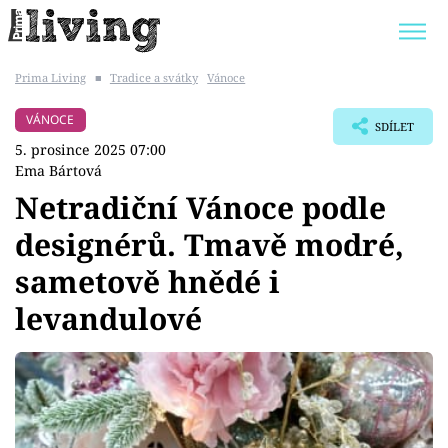
Prima Living
■
Tradice a svátky
Vánoce
Trendy:
JAK UŠETŘIT
POKOJOVÉ KVĚTINY
VÁNOCE
SDÍLET
BYDLENÍ SLAVNÝCH
ZAHRADA
5. prosince 2025 07:00
Ema Bártová
Netradiční Vánoce podle
designérů. Tmavě modré,
Témata
sametově hnědé i
Bydlení
levandulové
Zahrada
Design