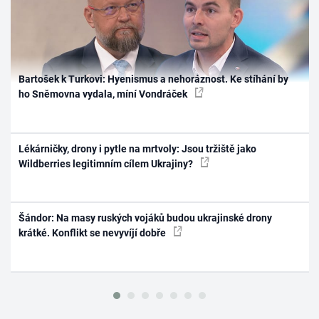
Bartošek k Turkovi: Hyenismus a nehoráznost. Ke stíhání by
ho Sněmovna vydala, míní Vondráček
Lékárničky, drony i pytle na mrtvoly: Jsou tržiště jako
Wildberries legitimním cílem Ukrajiny?
Šándor: Na masy ruských vojáků budou ukrajinské drony
krátké. Konflikt se nevyvíjí dobře