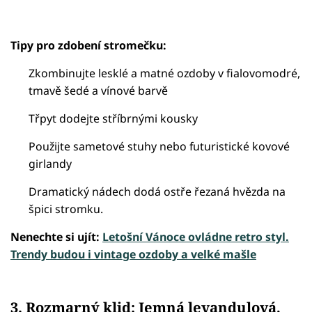
Tipy pro zdobení stromečku:
Zkombinujte lesklé a matné ozdoby v fialovomodré,
tmavě šedé a vínové barvě
Třpyt dodejte stříbrnými kousky
Použijte sametové stuhy nebo futuristické kovové
girlandy
Dramatický nádech dodá ostře řezaná hvězda na
špici stromku.
Nenechte si ujít:
Letošní Vánoce ovládne retro styl.
Trendy budou i vintage ozdoby a velké mašle
3. Rozmarný klid: Jemná levandulová,