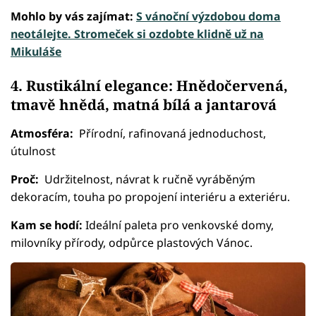
Mohlo by vás zajímat:
S vánoční výzdobou doma
neotálejte. Stromeček si ozdobte klidně už na
Mikuláše
4. Rustikální elegance: Hnědočervená,
tmavě hnědá, matná bílá a jantarová
Atmosféra:
Přírodní, rafinovaná jednoduchost,
útulnost
Proč:
Udržitelnost, návrat k ručně vyráběným
dekoracím, touha po propojení interiéru a exteriéru.
Kam se hodí:
Ideální paleta pro venkovské domy,
milovníky přírody, odpůrce plastových Vánoc.