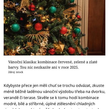
Vánoční klasika: kombinace červené, zelené a zlaté
barvy. Tou nic nezkazíte ani v roce 2025.
Zdroj: istock
Kdybyste přece jen měli chuť se trochu odvázat, zkuste
méně běžně laděnou vánoční výzdobu třeba na dvorku,
verandě či terase. Skvěle se k tomu hodí kombinace
modré, bílé a stříbrné, úplné ztělesnění chladných