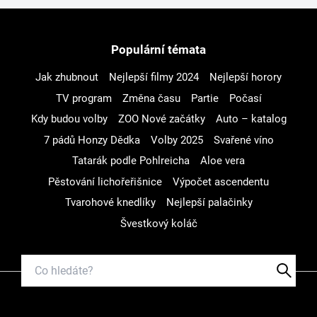
Populární témata
Jak zhubnout
Nejlepší filmy 2024
Nejlepší horory
TV program
Změna času
Partie
Počasí
Kdy budou volby
ZOO Nové začátky
Auto – katalog
7 pádů Honzy Dědka
Volby 2025
Svařené víno
Tatarák podle Pohlreicha
Aloe vera
Pěstování lichořeřišnice
Výpočet ascendentu
Tvarohové knedlíky
Nejlepší palačinky
Švestkový koláč