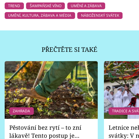
TREND
ŠAMPAŇSKÉ VÍNO
UMĚNÍ A ZÁBAVA
UMĚNÍ, KULTURA, ZÁBAVA A MÉDIA
NÁBOŽENSKÝ SVÁTEK
PŘEČTĚTE SI TAKÉ
ZAHRADA
TRADICE A SVÁ
Pěstování bez rytí – to zní
Letnice ne
lákavě! Tento postup je
svátky: V n