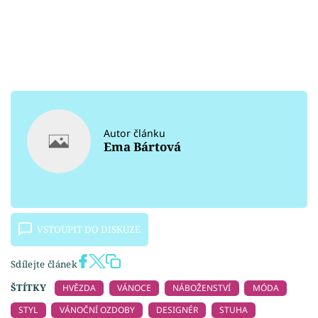
Autor článku
Ema Bártová
VSTOUPIT DO DISKUZE
Sdílejte článek
ŠTÍTKY
HVĚZDA
VÁNOCE
NÁBOŽENSTVÍ
MÓDA
STYL
VÁNOČNÍ OZDOBY
DESIGNÉR
STUHA