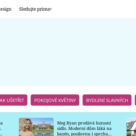
esign
Sledujte prima+
Design
TRENDY
JAK NA TO
PROMĚNY
NAŠE TIPY
JAK UŠETŘIT
POKOJOVÉ KVĚTINY
BYDLENÍ SLAVNÝCH
la
Meg Ryan prodává luxusní
.
sídlo. Moderní dům láká na
o
bazén, posilovnu i sprchu