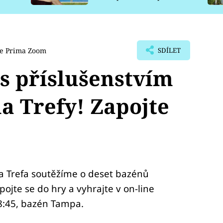
pro psy
e Prima Zoom
SDÍLET
s příslušenstvím
ma Trefy! Zapojte
ma Trefa soutěžíme o deset bazénů
ojte se do hry a vyhrajte v on-line
18:45, bazén Tampa.