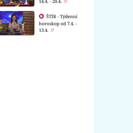
14.4. - 20.4.
ŠTÍR - Týdenní
horoskop od 7.4. -
13.4.