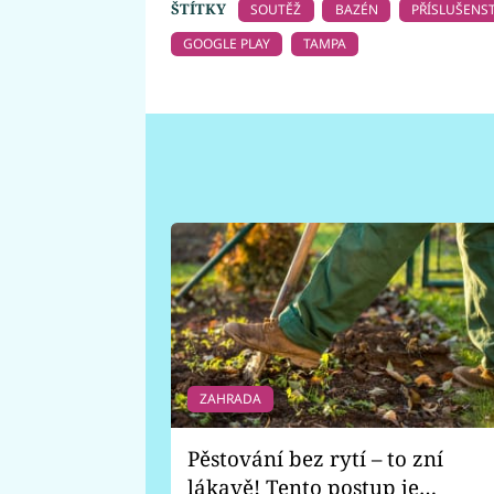
ŠTÍTKY
SOUTĚŽ
BAZÉN
PŘÍSLUŠENST
GOOGLE PLAY
TAMPA
ZAHRADA
Pěstování bez rytí – to zní
lákavě! Tento postup je