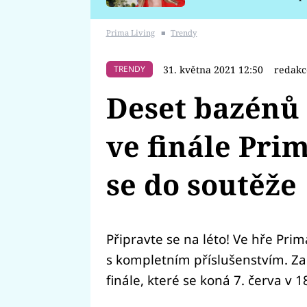
požáru
Prima Living
■
Trendy
31. května 2021 12:50
redakc
TRENDY
Deset bazénů 
ve finále Pri
se do soutěže
Připravte se na léto! Ve hře Pri
s kompletním příslušenstvím. Zap
finále, které se koná 7. červa v 