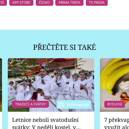
VÍ
APP STORE
ČESKO
PRIMA TREFA
TV PRIMA
PŘEČTĚTE SI TAKÉ
TRADICE A SVÁTKY
BYDLENÍ
10 fotografií
Letnice neboli svatodušní
7 překva
svátky: V neděli kostel, v
využít al