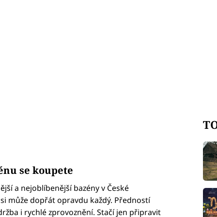
TO
énu se koupete
jší a nejoblíbenější bazény v České
 si může dopřát opravdu každý. Předností
žba i rychlé zprovoznění. Stačí jen připravit