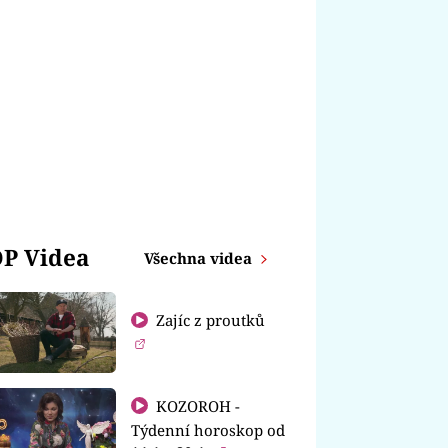
P Videa
Všechna videa
Zajíc z proutků
KOZOROH -
Týdenní horoskop od