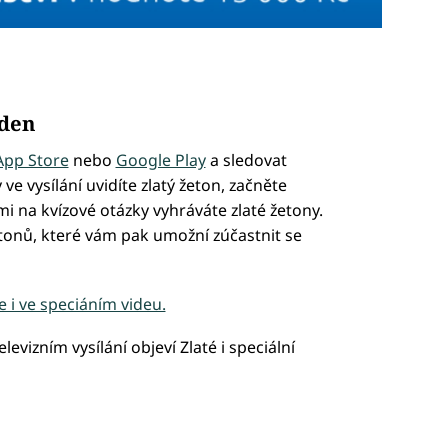
 den
App Store
nebo
Google Play
a sledovat
ve vysílání uvidíte zlatý žeton, začněte
 na kvízové otázky vyhráváte zlaté žetony.
etonů, které vám pak umožní zúčastnit se
e i ve speciáním videu.
elevizním vysílání objeví Zlaté i speciální