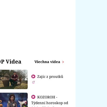
P Videa
Všechna videa
Zajíc z proutků
KOZOROH -
Týdenní horoskop od