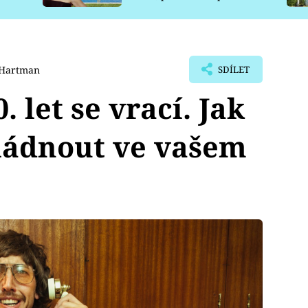
pro psy
 Hartman
SDÍLET
. let se vrací. Jak
vládnout ve vašem