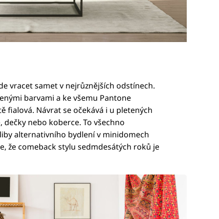
e vracet samet v nejrůznějších odstínech.
íbenými barvami a ke všemu Pantone
ě fialová. Návrat se očekává i u pletených
e, dečky nebo koberce. To všechno
by alternativního bydlení v minidomech
je, že comeback stylu sedmdesátých roků je