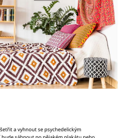
 šetřit a vyhnout se psychedelickým
ší bude sáhnout po nějakém plakátu nebo