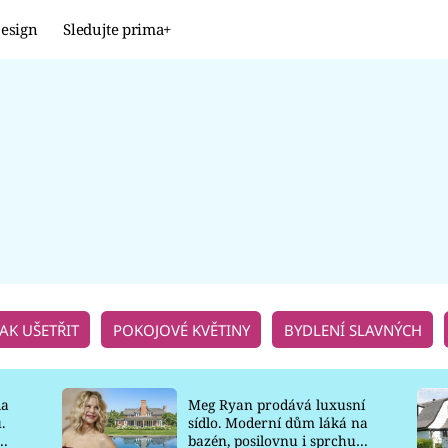
esign
Sledujte prima+
Design
TRENDY
JAK NA TO
PROMĚNY
NAŠE TIPY
JAK UŠETŘIT
POKOJOVÉ KVĚTINY
BYDLENÍ SLAVNÝCH
la
Meg Ryan prodává luxusní
.
sídlo. Moderní dům láká na
o
bazén, posilovnu i sprchu