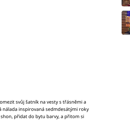
mezit svůj šatník na vesty s třásněmi a
á nálada inspirovaná sedmdesátými roky
on, přidat do bytu barvy, a přitom si