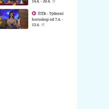
14.4. - 20.4.
ŠTÍR - Týdenní
horoskop od 7.4. -
13.4.