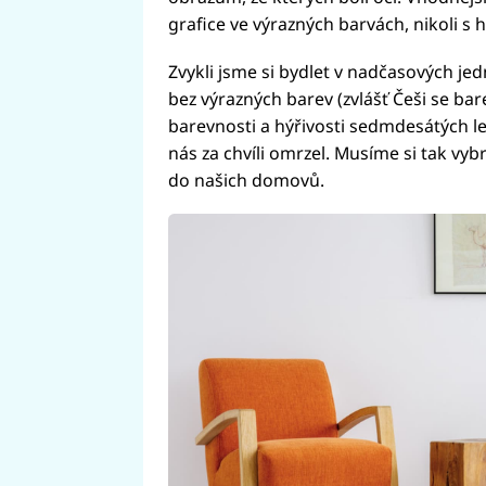
grafice ve výrazných barvách, nikoli s h
Zvykli jsme si bydlet v nadčasových je
bez výrazných barev (zvlášť Češi se bar
barevnosti a hýřivosti sedmdesátých l
nás za chvíli omrzel. Musíme si tak vybra
do našich domovů.