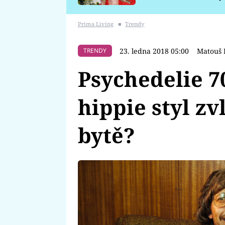
požáru
Prima Living
■
Trendy
23. ledna 2018 05:00
Matouš
TRENDY
Psychedelie 70
hippie styl z
bytě?