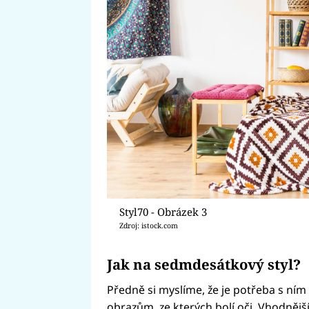
Styl70 - Obrázek 3
Zdroj: istock.com
Jak na sedmdesátkový styl?
Předně si myslíme, že je potřeba s ním
obrazům, ze kterých bolí oči. Vhodněj