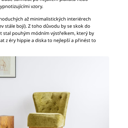
ypnotizujícími vzory.
dnoduchých až minimalistických interiérech
ev stále bojí). Z toho důvodu by se skok do
et stal pouhým módním výstřelkem, který by
t z éry hippie a diska to nejlepší a přinést to