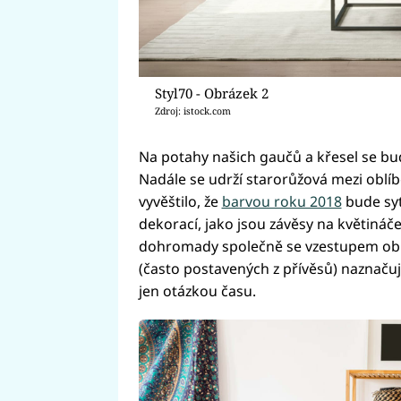
Styl70 - Obrázek 2
Zdroj: istock.com
Na potahy našich gaučů a křesel se bud
Nadále se udrží starorůžová mezi obl
vyvěštilo, že
barvou roku 2018
bude syt
dekorací, jako jsou závěsy na květináč
dohromady společně se vzestupem obli
(často postavených z přívěsů) naznaču
jen otázkou času.