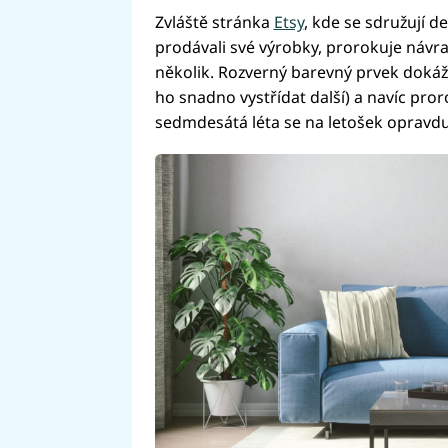
Zvláště stránka
Etsy
, kde se sdružují de
prodávali své výrobky, prorokuje návr
několik. Rozverný barevný prvek dokáže
ho snadno vystřídat další) a navíc pr
sedmdesátá léta se na letošek opravdu