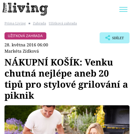
Prima Living
■
Zahrada
Užitková zahrada
Trendy:
JAK UŠETŘIT
POKOJOVÉ KVĚTINY
UŽITKOVÁ ZAHRADA
SDÍLET
BYDLENÍ SLAVNÝCH
ZAHRADA
28. května 2016 06:00
Markéta Zídková
NÁKUPNÍ KOŠÍK: Venku
chutná nejlépe aneb 20
Témata
tipů pro stylové grilování a
Bydlení
piknik
Zahrada
Design