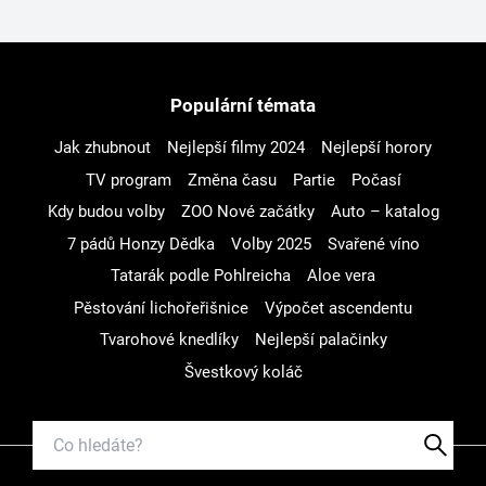
Populární témata
Jak zhubnout
Nejlepší filmy 2024
Nejlepší horory
TV program
Změna času
Partie
Počasí
Kdy budou volby
ZOO Nové začátky
Auto – katalog
7 pádů Honzy Dědka
Volby 2025
Svařené víno
Tatarák podle Pohlreicha
Aloe vera
Pěstování lichořeřišnice
Výpočet ascendentu
Tvarohové knedlíky
Nejlepší palačinky
Švestkový koláč