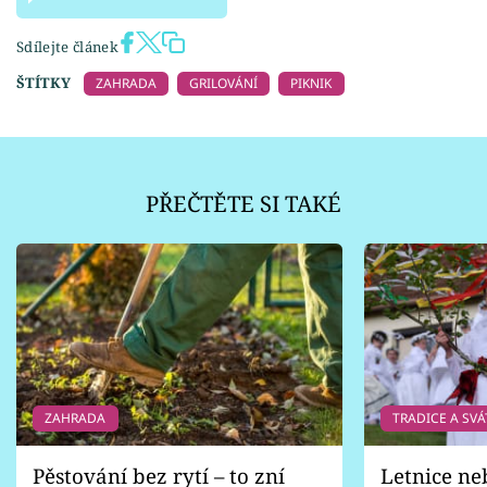
Sdílejte článek
ŠTÍTKY
ZAHRADA
GRILOVÁNÍ
PIKNIK
PŘEČTĚTE SI TAKÉ
ZAHRADA
TRADICE A SVÁ
Pěstování bez rytí – to zní
Letnice ne