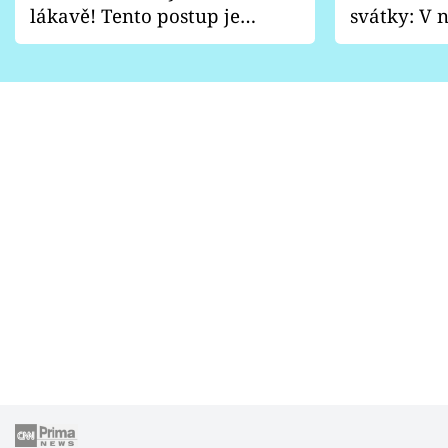
lákavě! Tento postup je
svátky: V n
vhodný jen pro některé
pondělí z
zahrady