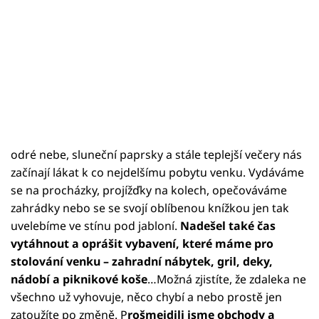
odré nebe, sluneční paprsky a stále teplejší večery nás
začínají lákat k co nejdelšímu pobytu venku. Vydáváme
se na procházky, projížďky na kolech, opečováváme
zahrádky nebo se se svojí oblíbenou knížkou jen tak
uvelebíme ve stínu pod jabloní.
Nadešel také čas
vytáhnout a oprášit vybavení, které máme pro
stolování venku – zahradní nábytek, gril, deky,
nádobí a piknikové koše
…Možná zjistíte, že zdaleka ne
všechno už vyhovuje, něco chybí a nebo prostě jen
zatoužíte po změně. P
rošmejdili jsme obchody a