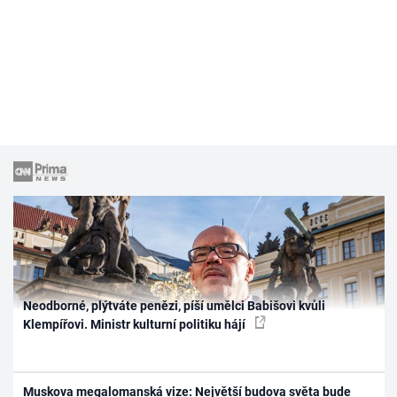
Neodborné, plýtváte penězi, píší umělci Babišovi kvůli
Klempířovi. Ministr kulturní politiku hájí
Muskova megalomanská vize: Největší budova světa bude