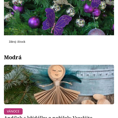
Zdroj: iStock
Modrá
VÁNOCE
Andílek s křidélky z peříček: Využijte