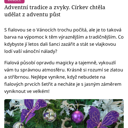
Adventní tradice a zvyky. Církev chtěla
udělat z adventu půst
S fialovou se o Vánocích trochu počítá, ale je to taková
barva na výpomoc k těm výraznějším a tradičnějším. Co
kdybyste jí letos dali šanci zazářit a stát se vlajkovou
lodí vaší vánoční nálady?
Fialová působí opravdu magicky a tajemně, vykouzlí
vám tu správnou atmosféru. Krásně si rozumí se zlatou
a stříbrnou. Nejlépe vynikne, když nebudete na
fialových prvcích šetřit a necháte je s jasným záměrem
vyniknout ve velkém!