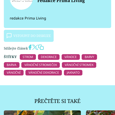
redakce Prima Living
redakce Prima Living
VSTOUPIT DO DISKUZE
Sdílejte článek
ŠTÍTKY
STROM
DEKORACE
VÁNOCE
BARVY
BARVA
VÁNOČNÍ STROMEČEK
VÁNOČNÍ STROMEK
VÁNOČNÍ
VÁNOČNÍ DEKORACE
JAKNATO
PŘEČTĚTE SI TAKÉ