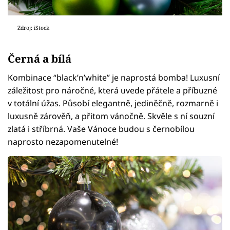
Zdroj: iStock
Černá a bílá
Kombinace “black’n’white” je naprostá bomba! Luxusní
záležitost pro náročné, která uvede přátele a příbuzné
v totální úžas. Působí elegantně, jediněčně, rozmarně i
luxusně zárověň, a přitom vánočně. Skvěle s ní souzní
zlatá i stříbrná. Vaše Vánoce budou s černobílou
naprosto nezapomenutelné!