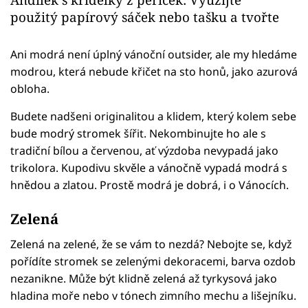
použitý papírový sáček nebo tašku a tvořte
Ani modrá není úplný vánoční outsider, ale my hledáme
modrou, která nebude křičet na sto honů, jako azurová
obloha.
Budete nadšeni originalitou a klidem, který kolem sebe
bude modrý stromek šířit. Nekombinujte ho ale s
tradiční bílou a červenou, ať výzdoba nevypadá jako
trikolora. Kupodivu skvěle a vánočně vypadá modrá s
hnědou a zlatou. Prostě modrá je dobrá, i o Vánocích.
Zelená
Zelená na zelené, že se vám to nezdá? Nebojte se, když
pořídíte stromek se zelenými dekoracemi, barva ozdob
nezanikne. Může být klidně zelená až tyrkysová jako
hladina moře nebo v tónech zimního mechu a lišejníku.