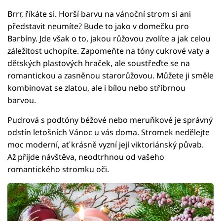
Brrr, říkáte si. Horší barvu na vánoční strom si ani
představit neumíte? Bude to jako v domečku pro
Barbíny. Jde však o to, jakou růžovou zvolíte a jak celou
záležitost uchopíte. Zapomeňte na tóny cukrové vaty a
dětských plastových hraček, ale soustřeďte se na
romantickou a zasněnou starorůžovou. Můžete ji směle
kombinovat se zlatou, ale i bílou nebo stříbrnou
barvou.
Pudrová s podtóny béžové nebo meruňkové je správný
odstín letošních Vánoc u vás doma. Stromek nedělejte
moc moderní, ať krásně vyzní její viktoriánský půvab.
Až přijde návštěva, neodtrhnou od vašeho
romantického stromku oči.