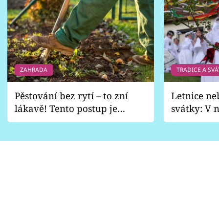
ZAHRADA
TRADICE A SVÁ
Pěstování bez rytí – to zní
Letnice ne
lákavě! Tento postup je
svátky: V n
vhodný jen pro některé
pondělí z
zahrady