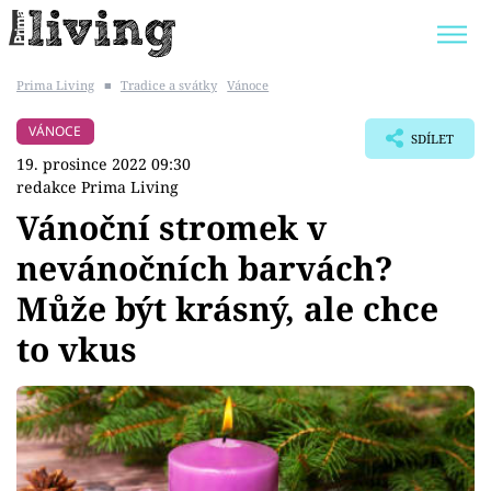
Prima Living
■
Tradice a svátky
Vánoce
Trendy:
JAK UŠETŘIT
POKOJOVÉ KVĚTINY
VÁNOCE
SDÍLET
BYDLENÍ SLAVNÝCH
ZAHRADA
19. prosince 2022 09:30
redakce Prima Living
Vánoční stromek v
nevánočních barvách?
Témata
Může být krásný, ale chce
Bydlení
to vkus
Zahrada
Design