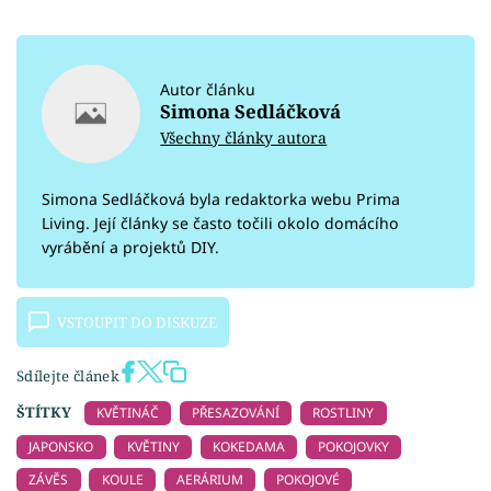
Autor článku
Simona Sedláčková
Všechny články autora
Simona Sedláčková byla redaktorka webu Prima
Living. Její články se často točili okolo domácího
vyrábění a projektů DIY.
VSTOUPIT DO DISKUZE
Sdílejte článek
ŠTÍTKY
KVĚTINÁČ
PŘESAZOVÁNÍ
ROSTLINY
JAPONSKO
KVĚTINY
KOKEDAMA
POKOJOVKY
ZÁVĚS
KOULE
AERÁRIUM
POKOJOVÉ