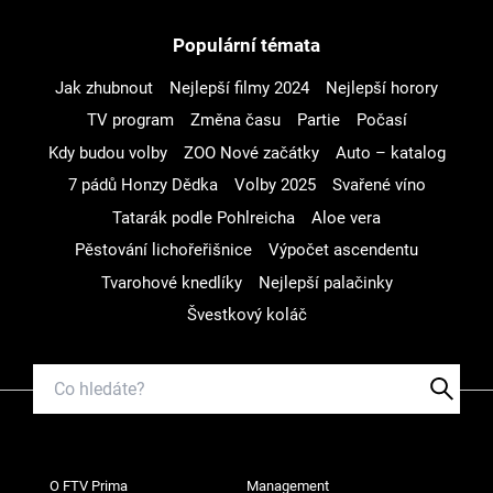
Populární témata
Jak zhubnout
Nejlepší filmy 2024
Nejlepší horory
TV program
Změna času
Partie
Počasí
Kdy budou volby
ZOO Nové začátky
Auto – katalog
7 pádů Honzy Dědka
Volby 2025
Svařené víno
Tatarák podle Pohlreicha
Aloe vera
Pěstování lichořeřišnice
Výpočet ascendentu
Tvarohové knedlíky
Nejlepší palačinky
Švestkový koláč
O FTV Prima
Management