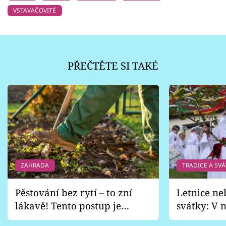
VSTAVAČOVITÉ
PŘEČTĚTE SI TAKÉ
ZAHRADA
TRADICE A SVÁ
Pěstování bez rytí – to zní
Letnice ne
lákavě! Tento postup je
svátky: V n
vhodný jen pro některé
pondělí z