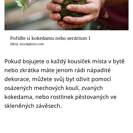
Sledujte prima+
Přihlášení
Pořiďte si kokedamu nebo aerárium 1
Sledujte nás
Zdroj: istockphoto.com
Pokud bojujete o každý kousíček místa v bytě
nebo zkrátka máte jenom rádi nápadité
dekorace, můžete svůj byt oživit pomocí
osázených mechových koulí, zvaných
kokedama, nebo rostlinek pěstovaných ve
skleněných závěsech.