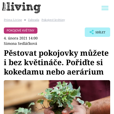
Prima Living
■
Zahrada
Pokojové květiny
Trendy:
JAK UŠETŘIT
POKOJOVÉ KVĚTINY
POKOJOVÉ KVĚTINY
SDÍLET
BYDLENÍ SLAVNÝCH
ZAHRADA
4. února 2021 14:00
Simona Sedláčková
Pěstovat pokojovky můžete
i bez květináče. Pořiďte si
Témata
kokedamu nebo aerárium
Bydlení
Zahrada
Design