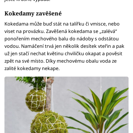
Kokedamy zavěšené
Kokedama může buď stát na talířku či vmisce, nebo
viset na provázku. Zavěšená kokedama se „zalévá“
ponořením mechového balu do nádoby s odstátou
vodou. Namáčení trvá jen několik desítek vteřin a pak
už jen stačí nechat květinu chviličku okapat a pověsit
zpět na své místo. Díky mechovému obalu voda ze
zalité kokedamy nekape.