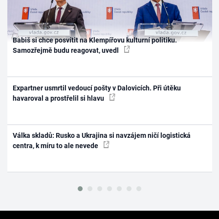
Babiš si chce posvítit na Klempířovu kulturní politiku.
Samozřejmě budu reagovat, uvedl
Expartner usmrtil vedoucí pošty v Dalovicích. Při útěku
havaroval a prostřelil si hlavu
Válka skladů: Rusko a Ukrajina si navzájem ničí logistická
centra, k míru to ale nevede