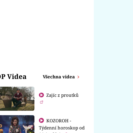
P Videa
Všechna videa
Zajíc z proutků
KOZOROH -
Týdenní horoskop od