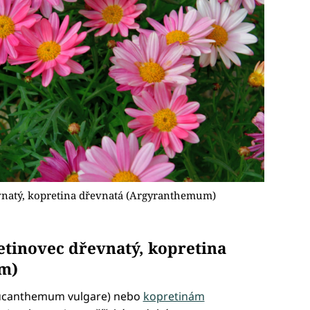
vnatý, kopretina dřevnatá (Argyranthemum)
etinovec dřevnatý, kopretina
m)
ucanthemum vulgare) nebo
kopretinám