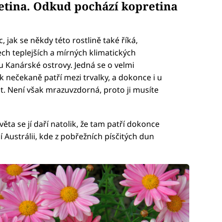
etina. Odkud pochází kopretina
 jak se někdy této rostlině také říká,
šech teplejších a mírných klimatických
u Kanárské ostrovy. Jedná se o velmi
 nečekaně patří mezi trvalky, a dokonce i u
at. Není však mrazuvzdorná, proto ji musíte
ěta se jí daří natolik, že tam patří dokonce
ní Austrálii, kde z pobřežních písčitých dun