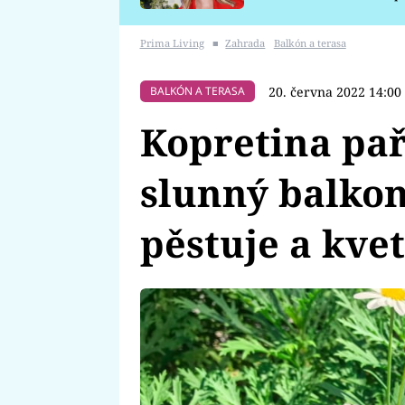
požáru
Prima Living
■
Zahrada
Balkón a terasa
20. června 2022 14:00
BALKÓN A TERASA
Kopretina pa
slunný balkon
pěstuje a kv