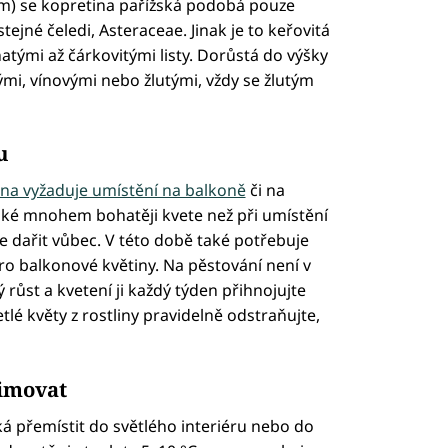
 se kopretina pařížská podobá pouze
ejné čeledi, Asteraceae. Jinak je to keřovitá
natými až čárkovitými listy. Dorůstá do výšky
ými, vínovými nebo žlutými, vždy se žlutým
u
ina vyžaduje umístění na balkoně
či na
také mnohem bohatěji kvete než při umístění
e dařit vůbec. V této době také potřebuje
ro balkonové květiny. Na pěstování není v
růst a kvetení ji každý týden přihnojujte
lé květy z rostliny pravidelně odstraňujte,
zimovat
á přemístit do světlého interiéru nebo do