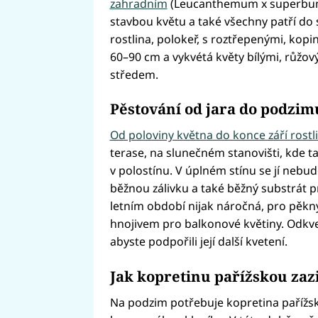
zahradním
(Leucanthemum x superbum)
stavbou květu a také všechny patří do st
rostlina, polokeř, s roztřepenými, kopi
60–90 cm a vykvétá květy bílými, růžov
středem.
Pěstování od jara do podzim
Od poloviny května do konce září rostl
terase, na slunečném stanovišti, kde 
v polostínu. V úplném stínu se jí nebud
běžnou zálivku a také běžný substrát p
letním období nijak náročná, pro pěkný 
hnojivem pro balkonové květiny. Odkvet
abyste podpořili její další kvetení.
Jak kopretinu pařížskou za
Na podzim potřebuje kopretina pařížsk