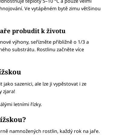
dnostňuje teploty 5–10 °C a pouze velmi
řihnojování. Ve vytápěném bytě zimu většinou
aře probudit k životu
 nové výhony, seřízněte přibližně o 1/3 a
ého substrátu. Rostlinu začněte více
ížskou
ako sazenici, ale lze ji vypěstovat i ze
y zjara!
lými letními řízky.
ížskou?
rně namnožených rostlin, každý rok na jaře.