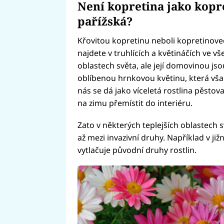
Není kopretina jako kopr
pařížská?
Křovitou kopretinu neboli kopretinovec,
najdete v truhlících a květináčích ve v
oblastech světa, ale její domovinou jso
oblíbenou hrnkovou květinu, která však
nás se dá jako víceletá rostlina pěstov
na zimu přemístit do interiéru.
Zato v některých teplejších oblastech sv
až mezi invazivní druhy. Například v již
vytlačuje původní druhy rostlin.