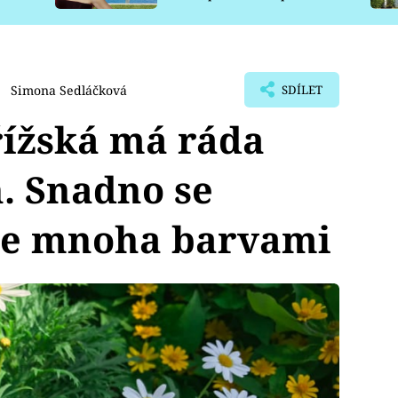
pro psy
Simona Sedláčková
SDÍLET
řížská má ráda
. Snadno se
ete mnoha barvami