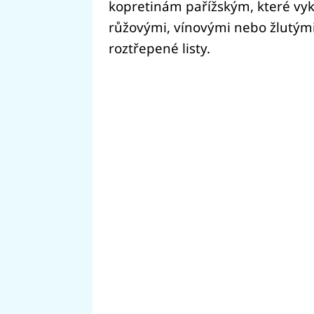
kopretinám pařížským, které vykvé
růžovými, vínovými nebo žlutými 
roztřepené listy.