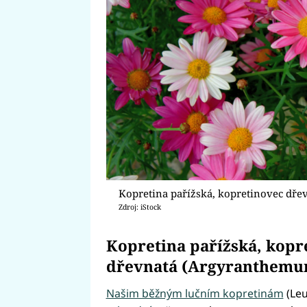
Kopretina pařížská, kopretinovec dře
Zdroj: iStock
Kopretina pařížská, kopr
dřevnatá (Argyranthemu
Našim běžným lučním kopretinám
(Le