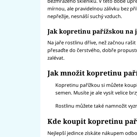
bezmrazého skleníku. V této době upře
mírnou, ale pravidelnou zálivku bez p
nepřežije, nesnáší suchý vzduch.
Jak kopretinu pařížskou na j
Na jaře rostlinu dříve, než začnou rašit
přesaďte do čerstvého, dobře propustn
zalévat.
Jak množit kopretinu pař
Kopretinu pařížkou si můžete koupit j
semen. Musíte je ale vysít velice brz
Rostlinu můžete také namnožit vyzrá
Kde koupit kopretinu pař
Nejlepší jedince získáte nákupem odbo