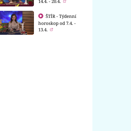
14.4. - 20.4.
ŠTÍR - Týdenní
horoskop od 7.4. -
13.4.