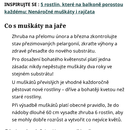
INSPIRUJTE SE :
5 rostlin, které na balkoně porostou
každému: Nenáročné muškáty i rajčata
Co s muškáty na jaře
Zhruba na přelomu února a března zkontrolujte
stav přezimovaných pelargonií, zkraťte výhony a
zdravé přesaďte do nového substrátu.
Pro dosažení bohatého květenství platí jedna
zásada: nikdy nepěstujte muškáty dva roky ve
stejném substrátu!
U muškátů převislých je vhodné každoročně
pěstovat nové rostliny – dříve a bohatěji kvetou než
staré rostliny.
Při výsadbě muškátů platí obecné pravidlo, že do
nádoby dlouhé 60 cm vysaďte zhruba 6 rostlin, aby
se mohly dobře rozrůst a vytvořit co nejvíce květů.