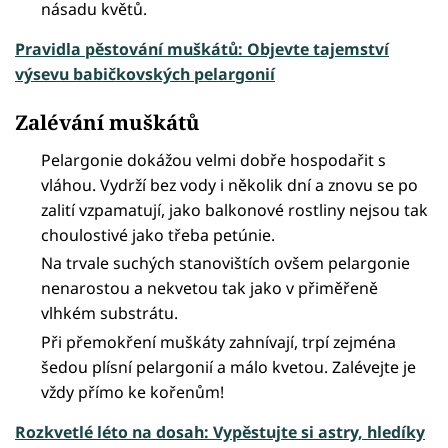
násadu květů.
Pravidla pěstování muškátů: Objevte tajemství
výsevu babičkovských pelargonií
Zalévání muškátů
Pelargonie dokážou velmi dobře hospodařit s
vláhou. Vydrží bez vody i několik dní a znovu se po
zalití vzpamatují, jako balkonové rostliny nejsou tak
choulostivé jako třeba petúnie.
Na trvale suchých stanovištích ovšem pelargonie
nenarostou a nekvetou tak jako v přiměřeně
vlhkém substrátu.
Při přemokření muškáty zahnívají, trpí zejména
šedou plísní pelargonií a málo kvetou. Zalévejte je
vždy přímo ke kořenům!
Rozkvetlé léto na dosah: Vypěstujte si astry, hledíky