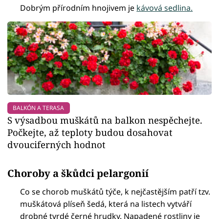
Dobrým přírodním hnojivem je
kávová sedlina.
BALKÓN A TERASA
S výsadbou muškátů na balkon nespěchejte.
Počkejte, až teploty budou dosahovat
dvouciferných hodnot
Choroby a škůdci pelargonií
Co se chorob muškátů týče, k nejčastějším patří tzv.
muškátová plíseň šedá, která na listech vytváří
drobné tvrdé černé hrudky. Napadené rostliny je