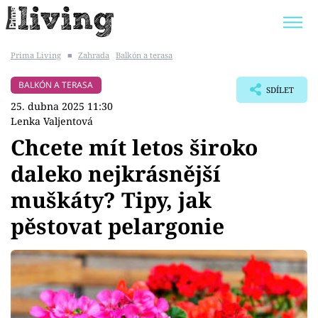
Prima Living
■
Zahrada
Balkón a terasa
Trendy:
JAK UŠETŘIT
POKOJOVÉ KVĚTINY
BALKÓN A TERASA
SDÍLET
BYDLENÍ SLAVNÝCH
ZAHRADA
25. dubna 2025 11:30
Lenka Valjentová
Chcete mít letos široko
daleko nejkrásnější
Témata
muškáty? Tipy, jak
Bydlení
pěstovat pelargonie
Zahrada
Design