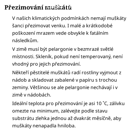
Failed to fetch
Přezimování muškátů
V našich klimatických podmínkách nemají muškáty
šanci přezimovat venku. I malé a krátkodobé
poškození mrazem vede obvykle k fatálním
následkům.
V zimě musí být pelargonie v bezmrazé světlé
místnosti. Skleník, pokud není temperovaný, není
vhodný pro jejich přezimování.
Někteří pěstitelé muškátů radí rostliny vyjmout z
nádob a skladovat zabalené v papíru s trochou
zeminy. Většinou se ale pelargonie nechávají i v
zimě v nádobách.
Ideální teplota pro přezimování je asi 10 ˚C, zálivku
omezte na minimum, zalévejte podle stavu
substrátu zlehka jednou až dvakrát měsíčně, aby
muškáty nenapadla hniloba.