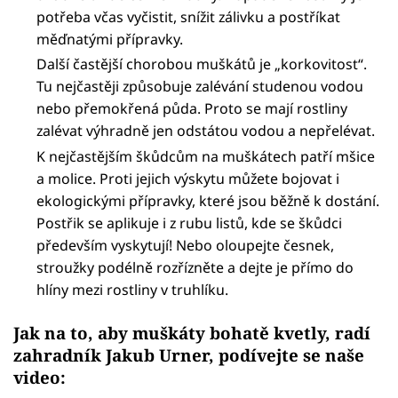
potřeba včas vyčistit, snížit zálivku a postříkat
měďnatými přípravky.
Další častější chorobou muškátů je „korkovitost“.
Tu nejčastěji způsobuje zalévání studenou vodou
nebo přemokřená půda. Proto se mají rostliny
zalévat výhradně jen odstátou vodou a nepřelévat.
K nejčastějším škůdcům na muškátech patří mšice
a molice. Proti jejich výskytu můžete bojovat i
ekologickými přípravky, které jsou běžně k dostání.
Postřik se aplikuje i z rubu listů, kde se škůdci
především vyskytují! Nebo oloupejte česnek,
stroužky podélně rozřízněte a dejte je přímo do
hlíny mezi rostliny v truhlíku.
Jak na to, aby muškáty bohatě kvetly, radí
zahradník Jakub Urner, podívejte se naše
video: