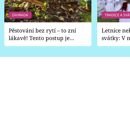
ZAHRADA
TRADICE A SVÁ
Pěstování bez rytí – to zní
Letnice ne
lákavě! Tento postup je
svátky: V n
vhodný jen pro některé
pondělí z
zahrady