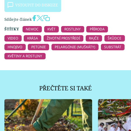
VSTOUPIT DO DISKUZE
Sdílejte článek
ŠTÍTKY
NEMOC
KVĚT
ROSTLINY
PŘÍRODA
VIDEO
KRÁSA
ŽIVOTNÍ PROSTŘEDÍ
RAJČE
ŠKŮDCE
HNOJIVO
PETÚNIE
PELARGÓNIE (MUŠKÁTY)
SUBSTRÁT
KVĚTINY A ROSTLINY
PŘEČTĚTE SI TAKÉ