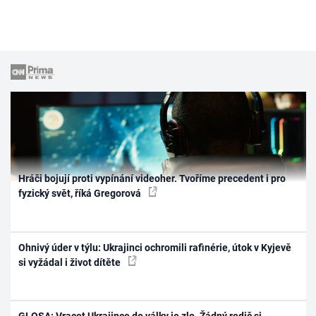
Hráči bojují proti vypínání videoher. Tvoříme precedent i pro
fyzický svět, říká Gregorová
Ohnivý úder v týlu: Ukrajinci ochromili rafinérie, útok v Kyjevě
si vyžádal i život dítěte