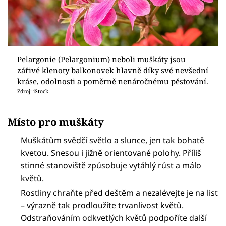
Pelargonie (Pelargonium) neboli muškáty jsou
zářivé klenoty balkonovek hlavně díky své nevšední
kráse, odolnosti a poměrně nenáročnému pěstování.
Zdroj: iStock
Místo pro muškáty
Muškátům svědčí světlo a slunce, jen tak bohatě
kvetou. Snesou i jižně orientované polohy. Příliš
stinné stanoviště způsobuje vytáhlý růst a málo
květů.
Rostliny chraňte před deštěm a nezalévejte je na list
– výrazně tak prodloužíte trvanlivost květů.
Odstraňováním odkvetlých květů podpoříte další