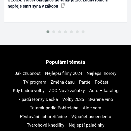
GLOSA: Vracet Ukrajince do války je zlo. Žádný rodič si
nepřeje smrt syna v zákopu
Populární témata
Jak zhubnout
Nejlepší filmy 2024
Nejlepší horory
TV program
Změna času
Partie
Počasí
Kdy budou volby
ZOO Nové začátky
Auto – katalog
7 pádů Honzy Dědka
Volby 2025
Svařené víno
Tatarák podle Pohlreicha
Aloe vera
Pěstování lichořeřišnice
Výpočet ascendentu
Tvarohové knedlíky
Nejlepší palačinky