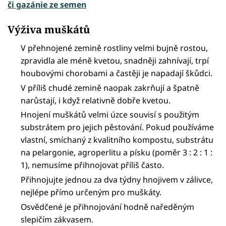
či gazánie ze semen
Výživa muškátů
V přehnojené zemině rostliny velmi bujně rostou,
zpravidla ale méně kvetou, snadněji zahnívají, trpí
houbovými chorobami a častěji je napadají škůdci.
V příliš chudé zemině naopak zakrňují a špatně
narůstají, i když relativně dobře kvetou.
Hnojení muškátů velmi úzce souvisí s použitým
substrátem pro jejich pěstování. Pokud používáme
vlastní, smíchaný z kvalitního kompostu, substrátu
na pelargonie, agroperlitu a písku (poměr 3 : 2 : 1 :
1), nemusíme přihnojovat příliš často.
Přihnojujte jednou za dva týdny hnojivem v zálivce,
nejlépe přímo určeným pro muškáty.
Osvědčené je přihnojování hodně naředěným
slepičím zákvasem.