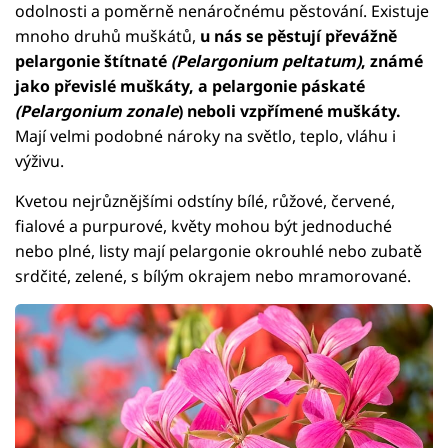
odolnosti a poměrně nenáročnému pěstování. Existuje
mnoho druhů muškátů,
u nás se pěstují převážně
pelargonie štítnaté
(Pelargonium peltatum)
, známé
jako převislé muškáty, a pelargonie páskaté
(Pelargonium zonale
) neboli vzpřímené muškáty.
Mají velmi podobné nároky na světlo, teplo, vláhu i
výživu.
Kvetou nejrůznějšími odstíny bílé, růžové, červené,
fialové a purpurové, květy mohou být jednoduché
nebo plné, listy mají pelargonie okrouhlé nebo zubatě
srdčité, zelené, s bílým okrajem nebo mramorované.