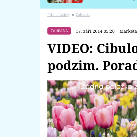
požáru
Prima Living
■
Zahrada
17. září 2014 05:20
Markéta
ZAHRADA
VIDEO: Cibul
podzim. Porad
Žádná položka z 
Kdo zahradničí, ten to dobře ví,
jaro. Platí to i o cibulovinách, kt
aby brzy zjara krásně vykvetly!