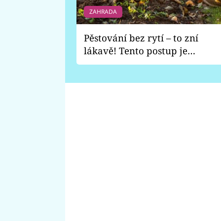
ZAHRADA
Pěstování bez rytí – to zní
lákavě! Tento postup je
vhodný jen pro některé
zahrady