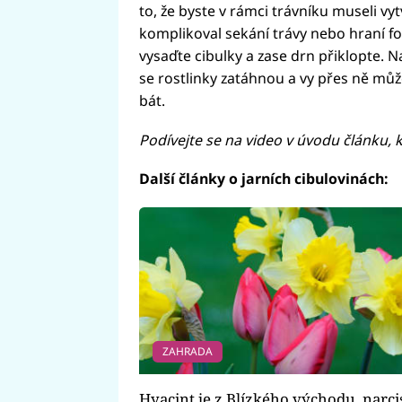
to, že byste v rámci trávníku museli vy
komplikoval sekání trávy nebo hraní fo
vysaďte cibulky a zase drn přiklopte. 
se rostlinky zatáhnou a vy přes ně může
bát.
Podívejte se na video v úvodu článku, k
Další články o jarních cibulovinách:
ZAHRADA
Hyacint je z Blízkého východu, narci