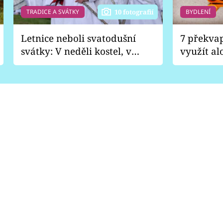
TRADICE A SVÁTKY
BYDLENÍ
10 fotografií
Letnice neboli svatodušní
7 překva
svátky: V neděli kostel, v
využít al
pondělí zábava
Nabrousí
nádobí