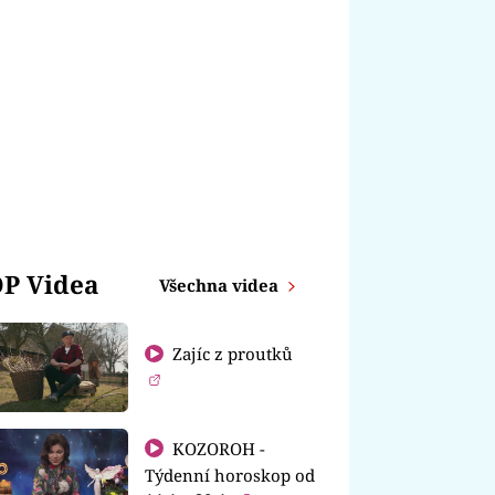
P Videa
Všechna videa
Zajíc z proutků
KOZOROH -
Týdenní horoskop od