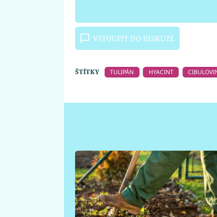
VSTOUPIT DO DISKUZE
ŠTÍTKY
TULIPÁN
HYACINT
CIBULOVI