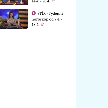
14.4. - 20.4.
ŠTÍR - Týdenní
horoskop od 7.4. -
13.4.
ERASA
OKRASNÁ ZAHRADA
m sázet jarní cibuloviny
Smíchat a rozhodit! Tipy, jak