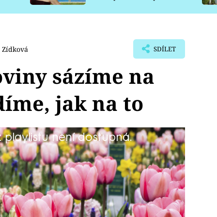
pro psy
 Zídková
SDÍLET
oviny sázíme na
íme, jak na to
playlistu není dostupná.
 že na podzim je potřeba se chystat na
eré musí do hlíny v září nebo v říjnu,