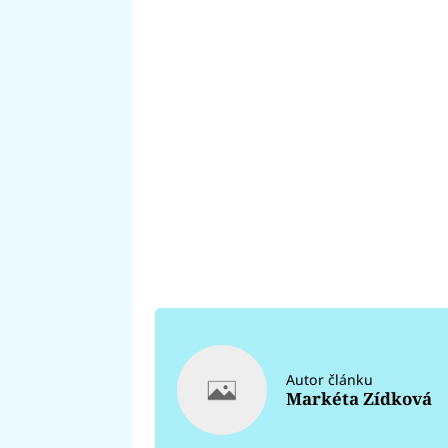
Autor článku
Markéta Zídková