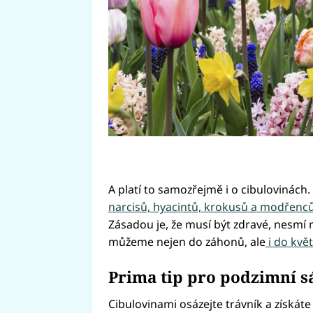
A platí to samozřejmě i o cibulovinách
narcisů, hyacintů, krokusů a modřenců n
Zásadou je, že musí být zdravé, nesmí 
můžeme nejen do záhonů, ale
i do kvě
Prima tip pro podzimní s
Cibulovinami osázejte trávník a získát