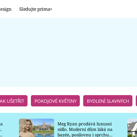
esign
Sledujte prima+
Design
TRENDY
JAK NA TO
PROMĚNY
NAŠE TIPY
JAK UŠETŘIT
POKOJOVÉ KVĚTINY
BYDLENÍ SLAVNÝCH
la
Meg Ryan prodává luxusní
.
sídlo. Moderní dům láká na
o
bazén, posilovnu i sprchu