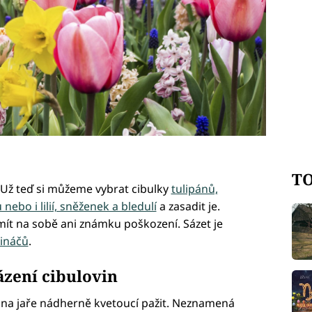
TO
. Už teď si můžeme vybrat cibulky
tulipánů,
ebo i lilií, sněženek a bledulí
a zasadit je.
mít na sobě ani známku poškození. Sázet je
tináčů
.
ázení cibulovin
e na jaře nádherně kvetoucí pažit. Neznamená