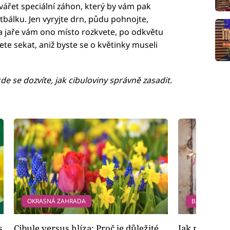
tvářet speciální záhon, který by vám pak
tbálku. Jen vyryjte drn, půdu pohnojte,
Na jaře vám ono místo rozkvete, po odkvětu
te sekat, aniž byste se o květinky museli
de se dozvíte, jak cibuloviny správně zasadit.
OKRASNÁ ZAHRADA
BALKÓN A T
s
Cibule versus hlíza: Proč je důležité
Jak na podzi