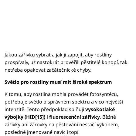
Jakou zářivku vybrat a jak ji zapojit, aby rostliny
prospívaly, už nastokrát prověřili pěstitelé konopí, tak
netřeba opakovat začátečnické chyby.
Světlo pro rostliny musí mít široké spektrum
K tomu, aby rostlina mohla provádět fotosyntézu,
potřebuje světlo o správném spektru a v co největší
intenzitě. Tento předpoklad splňují
vysokotlaké
výbojky (HID[15]) i fluorescenční zářivky.
Běžné
zářivky ani žárovky na pěstování nestačí výkonem,
posledně jmenované navíc i topí.