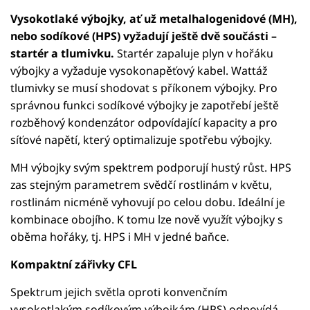
Vysokotlaké výbojky, ať už metalhalogenidové (MH),
nebo sodíkové (HPS) vyžadují ještě dvě součásti –
startér a tlumivku.
Startér zapaluje plyn v hořáku
výbojky a vyžaduje vysokonapěťový kabel. Wattáž
tlumivky se musí shodovat s příkonem výbojky. Pro
správnou funkci sodíkové výbojky je zapotřebí ještě
rozběhový kondenzátor odpovídající kapacity a pro
síťové napětí, který optimalizuje spotřebu výbojky.
MH výbojky svým spektrem podporují hustý růst. HPS
zas stejným parametrem svědčí rostlinám v květu,
rostlinám nicméně vyhovují po celou dobu. Ideální je
kombinace obojího. K tomu lze nově využít výbojky s
oběma hořáky, tj. HPS i MH v jedné baňce.
Kompaktní zářivky CFL
Spektrum jejich světla oproti konvenčním
vysokotlakým sodíkovým výbojkám (HPS) odpovídá