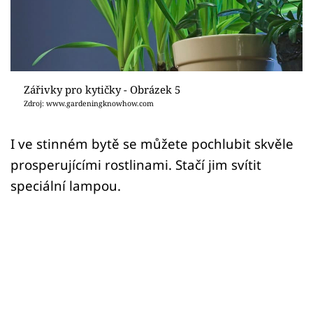
Sledujte prima+
Přihlášení
Zářivky pro kytičky - Obrázek 5
Sledujte nás
Zdroj: www.gardeningknowhow.com
I ve stinném bytě se můžete pochlubit skvěle
prosperujícími rostlinami. Stačí jim svítit
speciální lampou.