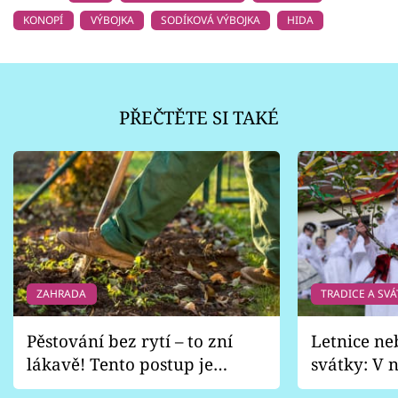
KONOPÍ
VÝBOJKA
SODÍKOVÁ VÝBOJKA
HIDA
PŘEČTĚTE SI TAKÉ
ZAHRADA
TRADICE A SVÁ
Pěstování bez rytí – to zní
Letnice ne
lákavě! Tento postup je
svátky: V n
vhodný jen pro některé
pondělí z