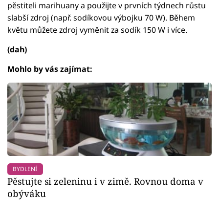
pěstiteli marihuany a použijte v prvních týdnech růstu
slabší zdroj (např. sodíkovou výbojku 70 W). Během
květu můžete zdroj vyměnit za sodík 150 W i více.
(dah)
Mohlo by vás zajímat:
BYDLENÍ
Pěstujte si zeleninu i v zimě. Rovnou doma v
obýváku