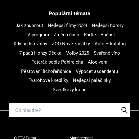
Populární témata
Jak zhubnout
Nejlepší filmy 2024
Nejlepší horory
TV program
Změna času
Partie
Počasí
Kdy budou volby
ZOO Nové začátky
Auto – katalog
7 pádů Honzy Dědka
Volby 2025
Svařené víno
Tatarák podle Pohlreicha
Aloe vera
Pěstování lichořeřišnice
Výpočet ascendentu
Tvarohové knedlíky
Nejlepší palačinky
Švestkový koláč
O FTV Prima
Management