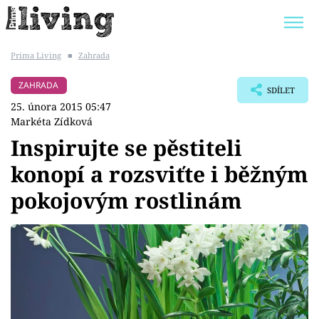
Prima Living
■
Zahrada
Trendy:
JAK UŠETŘIT
POKOJOVÉ KVĚTINY
ZAHRADA
SDÍLET
BYDLENÍ SLAVNÝCH
ZAHRADA
25. února 2015 05:47
Markéta Zídková
Inspirujte se pěstiteli
konopí a rozsviťte i běžným
Témata
pokojovým rostlinám
Bydlení
Zahrada
Design