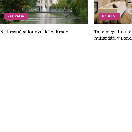
ZAHRADA
BYDLENÍ
Nejkrásnější londýnské zahrady
To je mega luxus! P
miliardáři v Lon