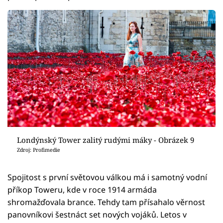
Londýnský Tower zalitý rudými máky - Obrázek 9
Zdroj: Profimedie
Spojitost s první světovou válkou má i samotný vodní
příkop Toweru, kde v roce 1914 armáda
shromažďovala brance. Tehdy tam přísahalo věrnost
panovníkovi šestnáct set nových vojáků. Letos v