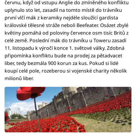
červnu, když od vstupu Anglie do zmíněného konfliktu
uplynulo sto let, zasadil na tomto místě do trávníku
první vlčí mák z keramiky nejdéle sloužící gardista
královské tělesné stráže neboli Beefeater. Osázet zbylé
květiny pomáhá od poloviny července osm tisíc Britů z
celé země. Poslední mák do trávníku u Toweru zasadí
11. listopadu k výročí konce 1. světové války. Zdobná
připomínka konfliktu bude na prodej za pětadvacet
liber, tedy bezmála 900 korun za kus. Pokud si lidé
koupí celé pole, rozeberou si vojenské charity několik
milionů liber.