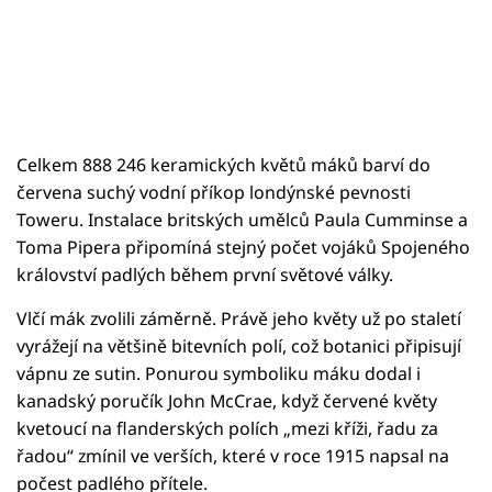
Celkem 888 246 keramických květů máků barví do
červena suchý vodní příkop londýnské pevnosti
Toweru. Instalace britských umělců Paula Cumminse a
Toma Pipera připomíná stejný počet vojáků Spojeného
království padlých během první světové války.
Vlčí mák zvolili záměrně. Právě jeho květy už po staletí
vyrážejí na většině bitevních polí, což botanici připisují
vápnu ze sutin. Ponurou symboliku máku dodal i
kanadský poručík John McCrae, když červené květy
kvetoucí na flanderských polích „mezi kříži, řadu za
řadou“ zmínil ve verších, které v roce 1915 napsal na
počest padlého přítele.