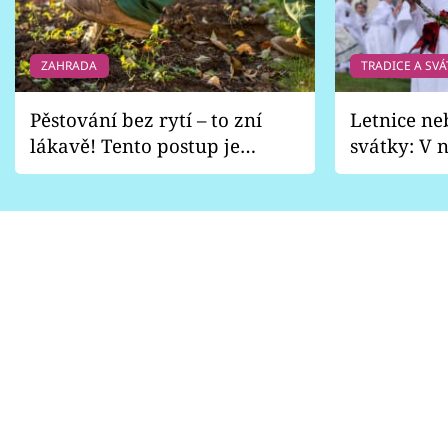
ZAHRADA
TRADICE A SVÁ
Pěstování bez rytí – to zní
Letnice ne
lákavě! Tento postup je
svátky: V n
vhodný jen pro některé
pondělí z
zahrady