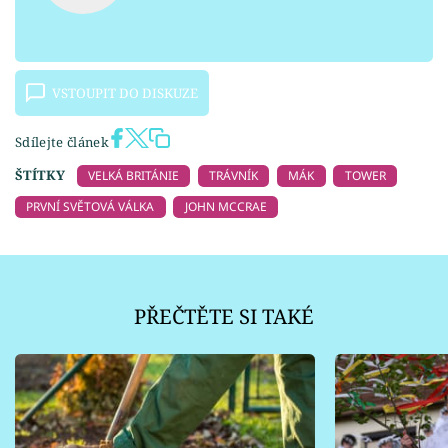
VSTOUPIT DO DISKUZE
Sdílejte článek
ŠTÍTKY
VELKÁ BRITÁNIE
TRÁVNÍK
MÁK
TOWER
PRVNÍ SVĚTOVÁ VÁLKA
JOHN MCCRAE
PŘEČTĚTE SI TAKÉ