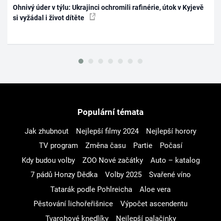
Ohnivý úder v týlu: Ukrajinci ochromili rafinérie, útok v Kyjevě
si vyžádal i život dítěte
Populární témata
Jak zhubnout
Nejlepší filmy 2024
Nejlepší horory
TV program
Změna času
Partie
Počasí
Kdy budou volby
ZOO Nové začátky
Auto – katalog
7 pádů Honzy Dědka
Volby 2025
Svařené víno
Tatarák podle Pohlreicha
Aloe vera
Pěstování lichořeřišnice
Výpočet ascendentu
Tvarohové knedlíky
Nejlepší palačinky