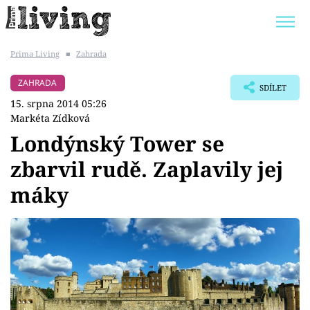
Prima Living
■
Zahrada
Trendy:
JAK UŠETŘIT
POKOJOVÉ KVĚTINY
ZAHRADA
SDÍLET
BYDLENÍ SLAVNÝCH
ZAHRADA
15. srpna 2014 05:26
Markéta Zídková
Londýnský Tower se
zbarvil rudě. Zaplavily jej
Témata
máky
Bydlení
Zahrada
Design