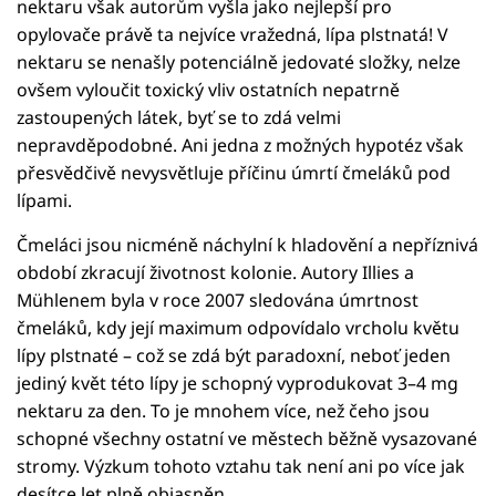
nektaru však autorům vyšla jako nejlepší pro
opylovače právě ta nejvíce vražedná, lípa plstnatá! V
nektaru se nenašly potenciálně jedovaté složky, nelze
ovšem vyloučit toxický vliv ostatních nepatrně
zastoupených látek, byť se to zdá velmi
nepravděpodobné. Ani jedna z možných hypotéz však
přesvědčivě nevysvětluje příčinu úmrtí čmeláků pod
lípami.
Čmeláci jsou nicméně náchylní k hladovění a nepříznivá
období zkracují životnost kolonie. Autory Illies a
Mühlenem byla v roce 2007 sledována úmrtnost
čmeláků, kdy její maximum odpovídalo vrcholu květu
lípy plstnaté – což se zdá být paradoxní, neboť jeden
jediný květ této lípy je schopný vyprodukovat 3–4 mg
nektaru za den. To je mnohem více, než čeho jsou
schopné všechny ostatní ve městech běžně vysazované
stromy. Výzkum tohoto vztahu tak není ani po více jak
desítce let plně objasněn.