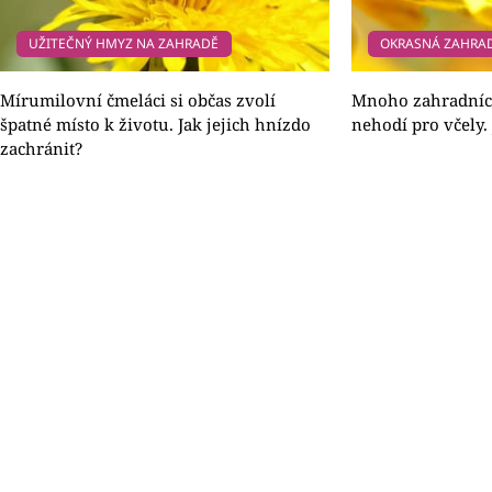
UŽITEČNÝ HMYZ NA ZAHRADĚ
OKRASNÁ ZAHRA
Mírumilovní čmeláci si občas zvolí
Mnoho zahradních
špatné místo k životu. Jak jejich hnízdo
nehodí pro včely. 
zachránit?