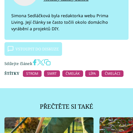
Simona Sedláčková byla redaktorka webu Prima
Living. Její články se často točili okolo domácího
vyrábění a projektů DIY.
VSTOUPIT DO DISKUZE
Sdílejte článek
ŠTÍTKY
STROM
SMRT
ČMELÁK
LÍPA
ČMELÁCI
PŘEČTĚTE SI TAKÉ