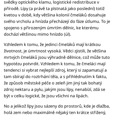
svědky optického klamu, logistické redistribuce v
přírodě. Lípy (a právě ta plstnatá jako poslední) totiž
kvetou v době, kdy většina kolonií čmeláků dosahuje
svého vrcholu a hnízda přecházejí do fáze útlumu. To je
spojeno s přirozeným úmrtím dělnic, ke kterému
dochází většinou mimo hnízdo (úl).
Vzhledem k tomu, že jedinci čmeláků mají krátkou
životnost, je úmrtnost vysoká. Vědci zjistili, že většina
mrtvých čmeláků jsou výhradně dělnice, což může tuto
hypotézu potvrdit. Vzhledem k tomu, že čmeláci mají
tendenci si vybrat nejlepší zdroj, který si zapamatují a
tam sbírají do roztrhání těla, a s přihlédnutím k faktu,
že způsob městské péče o zeleň jim jiný tak bohatý
zdroj nektaru a pylu, jakým jsou lípy, nenabízí, zdá se
být v celku logické, že jsou všichni na lípách.
No a jelikož lípy jsou sázeny do prostorů, kde je dlažba,
holá zem nebo maximálně nějaký ten krátce střižený,