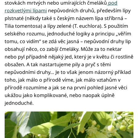
stovkách mrtvých nebo umírajících čmeláků
pod
rozkvetlými lípami
nepůvodních druhů, především lípy
plstnaté (někdy také s českým názvem lípa stříbrná –
Tilia tomentosa) a lípy zelené (T. euchlora). S použitím
selského rozumu, jednoduché logiky a principu „věřím
tomu, co vidím“ se zdá věc jasná – nepůvodní druhy lip
obsahují něco, co zabíjí čmeláky. Může za to nektar
nebo pyl případně nějaký jed, který je v květu či rostlině
obsažen. A tak nastartujeme pily a pryč s těmi
nepůvodními druhy… Je to však jenom názorný příklad
toho, jak málo o přírodě víme, jak málo vztahům v
přírodě rozumíme a jak se na první pohled jasné věci
ukážou jako komplikované, nebo naopak úplně
jednoduché.