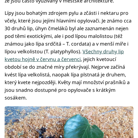
že jsou často využívány v městské architektuře.
Lípy jsou bohatým zdrojem pylu a zčásti i nektaru pro
včely, které jsou jejími hlavními opylovači. Je známo cca
30 druhů lip, úhyn čmeláků byl ale zaznamenán nejen
pod těmi exotickými, ale i pod lípou malolistou (též
známou jako lípa srdčitá – T. cordata) a v menší míře i
lípou velkolistou (T. platyphyllos).
Všechny druhy lip
kvetou hojně v červnu a červenci
, jejich kvetoucí
období se do značné míry překrývají. Nejprve začíná
kvést lípa velkolistá, naopak lípa plstnatá je druhem,
který kvete nejpozději. Květy mají množství prašníků a
jsou snadno dostupné pro opylovače s krátkým
sosákem.