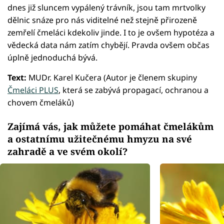
dnes již sluncem vypálený trávník, jsou tam mrtvolky
dělnic snáze pro nás viditelné než stejně přirozeně
zemřelí čmeláci kdekoliv jinde. I to je ovšem hypotéza a
vědecká data nám zatím chybějí. Pravda ovšem občas
úplně jednoduchá bývá.
Text:
MUDr. Karel Kučera (Autor je členem skupiny
Čmeláci PLUS
, která se zabývá propagací, ochranou a
chovem čmeláků)
Zajímá vás, jak můžete pomáhat čmelákům
a ostatnímu užitečnému hmyzu na své
zahradě a ve svém okolí?