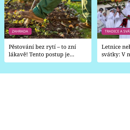
ZAHRADA
TRADICE A SVÁ
Pěstování bez rytí – to zní
Letnice ne
lákavě! Tento postup je
svátky: V n
vhodný jen pro některé
pondělí z
zahrady