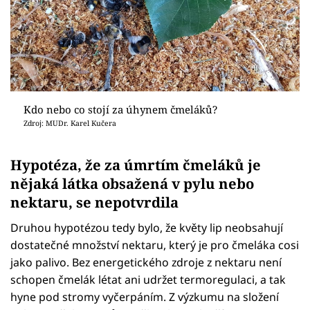
Kdo nebo co stojí za úhynem čmeláků?
Zdroj: MUDr. Karel Kučera
Hypotéza, že za úmrtím čmeláků je
nějaká látka obsažená v pylu nebo
nektaru, se nepotvrdila
Druhou hypotézou tedy bylo, že květy lip neobsahují
dostatečné množství nektaru, který je pro čmeláka cosi
jako palivo. Bez energetického zdroje z nektaru není
schopen čmelák létat ani udržet termoregulaci, a tak
hyne pod stromy vyčerpáním. Z výzkumu na složení