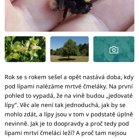
Sledujte prima+
Přihlášení
Sledujte nás
Rok se s rokem sešel a opět nastává doba, kdy
pod lípami nalézáme mrtvé čmeláky. Na první
pohled to vypadá, že na vině budou „jedovaté
lípy“. Věc ale není tak jednoduchá, jak by se
mohlo zdát, a lípy jsou v tom v podstatě úplně
nevinně. Jak je to doopravdy a proč tedy pod
lipami mrtví čmeláci leží? A proč tam nejsou