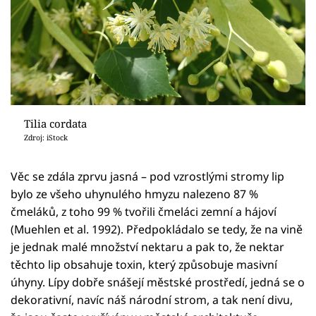
Tilia cordata
Zdroj: iStock
Věc se zdála zprvu jasná – pod vzrostlými stromy lip
bylo ze všeho uhynulého hmyzu nalezeno 87 %
čmeláků, z toho 99 % tvořili čmeláci zemní a hájoví
(Muehlen et al. 1992). Předpokládalo se tedy, že na vině
je jednak malé množství nektaru a pak to, že nektar
těchto lip obsahuje toxin, který způsobuje masivní
úhyny. Lípy dobře snášejí městské prostředí, jedná se o
dekorativní, navíc náš národní strom, a tak není divu,