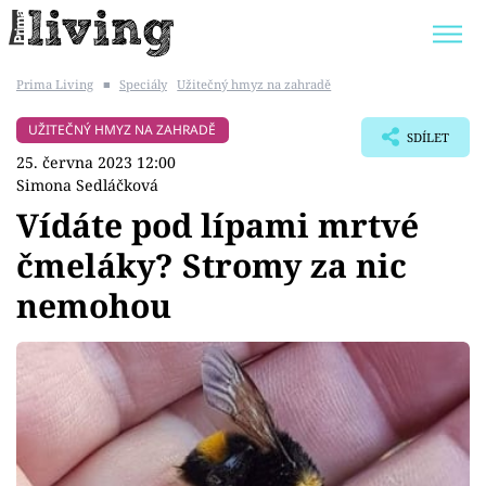
Prima Living
■
Speciály
Užitečný hmyz na zahradě
Trendy:
JAK UŠETŘIT
POKOJOVÉ KVĚTINY
UŽITEČNÝ HMYZ NA ZAHRADĚ
SDÍLET
BYDLENÍ SLAVNÝCH
ZAHRADA
25. června 2023 12:00
Simona Sedláčková
Vídáte pod lípami mrtvé
čmeláky? Stromy za nic
Témata
nemohou
Bydlení
Zahrada
Design