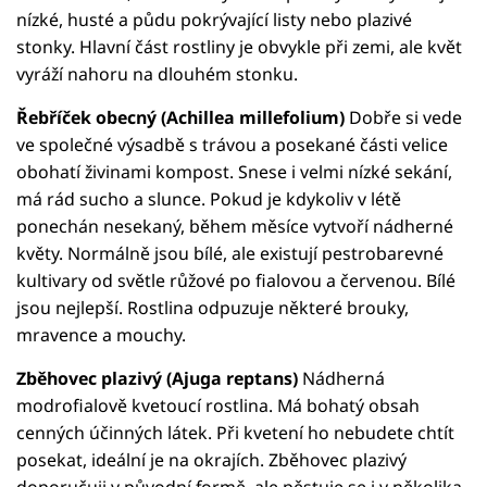
nízké, husté a půdu pokrývající listy nebo plazivé
stonky. Hlavní část rostliny je obvykle při zemi, ale květ
vyráží nahoru na dlouhém stonku.
Řebříček obecný (Achillea millefolium)
Dobře si vede
ve společné výsadbě s trávou a posekané části velice
obohatí živinami kompost. Snese i velmi nízké sekání,
má rád sucho a slunce. Pokud je kdykoliv v létě
ponechán nesekaný, během měsíce vytvoří nádherné
květy. Normálně jsou bílé, ale existují pestrobarevné
kultivary od světle růžové po fialovou a červenou. Bílé
jsou nejlepší. Rostlina odpuzuje některé brouky,
mravence a mouchy.
Zběhovec plazivý (Ajuga reptans)
Nádherná
modrofialově kvetoucí rostlina. Má bohatý obsah
cenných účinných látek. Při kvetení ho nebudete chtít
posekat, ideální je na okrajích. Zběhovec plazivý
doporučuji v původní formě, ale pěstuje se i v několika