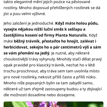
takto elegantně mění jejich pozice na pěstované
rostliny. Mnoho doposud přehlížených rostlinek se dá
jíst a jsou velmi výživné.
Jeho založení je jednoduché.
Když máte holou půdu,
vysejte nějakou nižší luční směs k sešlapu a
častějšímu kosení od firmy Planta Naturalis.
Když
máte
běžný trávník, přestaňte ho hnojit, zalévat i
herbicidovat, sekejte ho o pár centimetrů výš a sám
se vám přemění na jedlý
. Je nutné, aby některé
choulostivější trávy vyhynuly. Mnohdy stačí dělat pravý
opak pravidel pro klasický trávník, nechat ho v létě
trochu proschnout, aby tráva sem tam uvolnila místo
pro nové rostlinky, nekosit příliš často a příliš nízko.
Mnoho níže popsaných bylin se tam zabydlí samo,
některé už tam zřejmě zastoupeny budou a ty zbývající
dle možností dosadíme nebo dosejeme.