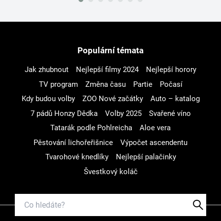
Populární témata
Jak zhubnout
Nejlepší filmy 2024
Nejlepší horory
TV program
Změna času
Partie
Počasí
Kdy budou volby
ZOO Nové začátky
Auto – katalog
7 pádů Honzy Dědka
Volby 2025
Svařené víno
Tatarák podle Pohlreicha
Aloe vera
Pěstování lichořeřišnice
Výpočet ascendentu
Tvarohové knedlíky
Nejlepší palačinky
Švestkový koláč