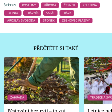
ŠTÍTKY
ROSTLINY
PŘÍRODA
ČESNEK
ZELENINA
BYLINKY
TRÁVNÍK
SALÁT
TRÁVA
JAROSLAV SVOBODA
STONEK
ZBĚHOVEC PLAZIVÝ
PŘEČTĚTE SI TAKÉ
ZAHRADA
TRADICE A SVÁ
Pěstování bez rytí – to zní
Letnice ne