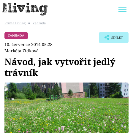
Prima Living
■
Zahrada
Trendy:
JAK UŠETŘIT
POKOJOVÉ KVĚTINY
ZAHRADA
SDÍLET
BYDLENÍ SLAVNÝCH
ZAHRADA
10. července 2014 05:28
Markéta Zídková
Návod, jak vytvořit jedlý
trávník
Témata
Bydlení
Zahrada
Design