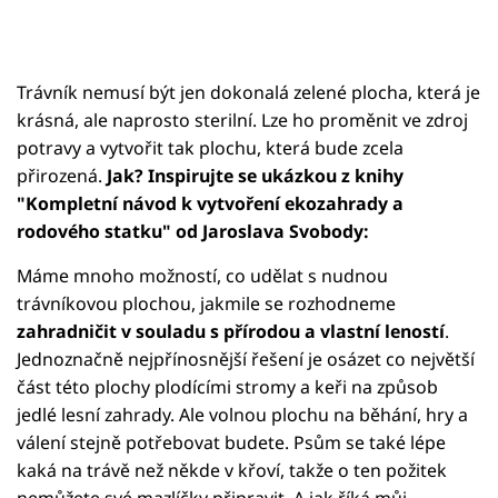
Trávník nemusí být jen dokonalá zelené plocha, která je
krásná, ale naprosto sterilní. Lze ho proměnit ve zdroj
potravy a vytvořit tak plochu, která bude zcela
přirozená.
Jak? Inspirujte se ukázkou z knihy
"Kompletní návod k vytvoření ekozahrady a
rodového statku" od Jaroslava Svobody:
Máme mnoho možností, co udělat s nudnou
trávníkovou plochou, jakmile se rozhodneme
zahradničit v souladu s přírodou a vlastní leností
.
Jednoznačně nejpřínosnější řešení je osázet co největší
část této plochy plodícími stromy a keři na způsob
jedlé lesní zahrady. Ale volnou plochu na běhání, hry a
válení stejně potřebovat budete. Psům se také lépe
kaká na trávě než někde v křoví, takže o ten požitek
nemůžete své mazlíčky připravit. A jak říká můj