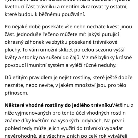
kvetoucí část trávníku a mezitím zkracovat ty ostatní,
které budou k běžnému používání.
Po nějaké době posekáte vše nebo necháte kvést jinou
část. Jednoduše řečeno můžete mít jakýsi putující
okrasný záhonek ve zbytku posekané trávníkové
plochy. To vám umožní sklízet po celou sezonu vyšší
květy a stonky na sušení do čajů. V zimě bylinky krásně
povzbudí imunitní systém a vyléčí různé neduhy.
Důležitým pravidlem je nejíst rostliny, které ještě dobře
neznáte, nebo nevíte, v jakém množství jsou pro tělo
přínosem.
Některé vhodné rostliny do jedlého trávníku
Většinu z
níže vyjmenovaných pro tento účel vhodných rostlin
známe díky květům na vysokých lodyhách. Na první
pohled tedy může jejich využití do trávníků vypadat
nevěrohodně, ale všechny z nich po celý rok vytvářejí