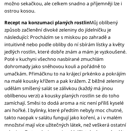
možno sekačkou, ale celkem snadno a příjemněji lze i
ostrou kosou.
Recept na konzumaci planých rostlin
Můj oblíbený
způsob začlenění divoké zeleniny do jídelníčku je
následující: Procházím se s miskou po zahradě a
intuitivně nebo podle obliby do ní sbírám lístky a květy
jedlých rostlin, které dobře znám a mám je vyzkoušené.
Poté v kuchyni všechno nasbírané zmuchlám
dohromady jako sněhovou kouli a pořádně to
umačkám. Přimáčknu to na krájecí prkénko a pokrájím
na malé kousky křížem a pak krážem. Z běžné zeleniny
udělám smíšený salát se zálivkou (každý má jinou
oblíbenou verzi) a kousky planých rostlin se do toho
zamíchají. Směsi to dodá aroma a nic není příliš kyselé
ani hořké. I bylinky, které předtím nebyly moc chutné,
takto naopak v salátu fungují jako koření, a i v malém
množství mají více užitečných látek, než veškerá ostatní