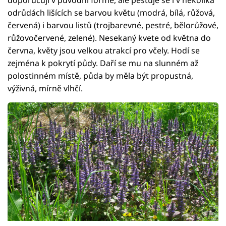
odrůdách lišících se barvou květu (modrá, bílá, růžová,
červená) i barvou listů (trojbarevné, pestré, bělorůžové,
růžovočervené, zelené). Nesekaný kvete od května do
června, květy jsou velkou atrakcí pro včely. Hodí se
zejména k pokrytí půdy. Daří se mu na slunném až
polostinném místě, půda by měla být propustná,
výživná, mírně vlhčí.