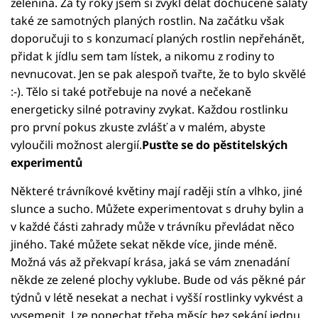
zelenina. Za ty roky jsem si zvykl dělat dochucené saláty
také ze samotných planých rostlin. Na začátku však
doporučuji to s konzumací planých rostlin nepřehánět,
přidat k jídlu sem tam lístek, a nikomu z rodiny to
nevnucovat. Jen se pak alespoň tvařte, že to bylo skvělé
:-). Tělo si také potřebuje na nové a nečekaně
energeticky silné potraviny zvykat. Každou rostlinku
pro první pokus zkuste zvlášť a v malém, abyste
vyloučili možnost alergií.
Pusťte se do pěstitelských
experimentů
Některé trávníkové květiny mají raději stín a vlhko, jiné
slunce a sucho. Můžete experimentovat s druhy bylin a
v každé části zahrady může v trávníku převládat něco
jiného. Také můžete sekat někde více, jinde méně.
Možná vás až překvapí krása, jaká se vám znenadání
někde ze zelené plochy vyklube. Bude od vás pěkné pár
týdnů v létě nesekat a nechat i vyšší rostlinky vykvést a
vysemenit. Lze ponechat třeba měsíc bez sekání jednu