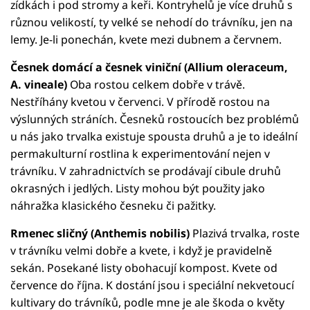
zídkách i pod stromy a keři. Kontryhelů je více druhů s
různou velikostí, ty velké se nehodí do trávníku, jen na
lemy. Je-li ponechán, kvete mezi dubnem a červnem.
Česnek domácí a česnek viniční (Allium oleraceum,
A. vineale)
Oba rostou celkem dobře v trávě.
Nestříhány kvetou v červenci. V přírodě rostou na
výslunných stráních. Česneků rostoucích bez problémů
u nás jako trvalka existuje spousta druhů a je to ideální
permakulturní rostlina k experimentování nejen v
trávníku. V zahradnictvích se prodávají cibule druhů
okrasných i jedlých. Listy mohou být použity jako
náhražka klasického česneku či pažitky.
Rmenec sličný (Anthemis nobilis)
Plazivá trvalka, roste
v trávníku velmi dobře a kvete, i když je pravidelně
sekán. Posekané listy obohacují kompost. Kvete od
července do října. K dostání jsou i speciální nekvetoucí
kultivary do trávníků, podle mne je ale škoda o květy