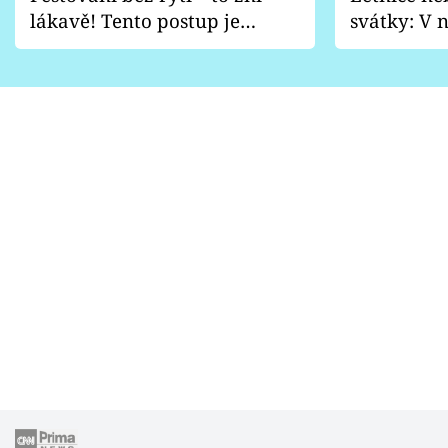
lákavě! Tento postup je
svátky: V n
vhodný jen pro některé
pondělí z
zahrady