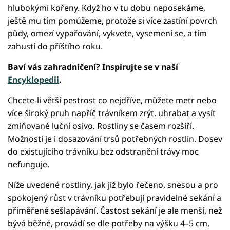
hlubokými kořeny. Když ho v tu dobu neposekáme,
ještě mu tím pomůžeme, protože si více zastíní povrch
půdy, omezí vypařování, vykvete, vysemení se, a tím
zahustí do příštího roku.
Baví vás zahradničení? Inspirujte se v naší
Encyklopedii
.
Chcete-li větší pestrost co nejdříve, můžete metr nebo
více široký pruh napříč trávníkem zrýt, uhrabat a vysít
zmiňované luční osivo. Rostliny se časem rozšíří.
Možností je i dosazování trsů potřebných rostlin. Dosev
do existujícího trávníku bez odstranění trávy moc
nefunguje.
Níže uvedené rostliny, jak již bylo řečeno, snesou a pro
spokojený růst v trávníku potřebují pravidelné sekání a
přiměřené sešlapávání. Častost sekání je ale menší, než
bývá běžné, provádí se dle potřeby na výšku 4–5 cm,