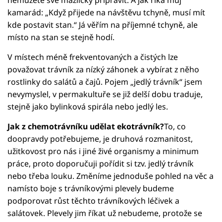
kamarád: „Když přijede na návštěvu tchyně, musí mít
kde postavit stan.“ Já věřím na příjemné tchyně, ale
místo na stan se stejně hodí.
V místech méně frekventovaných a čistých lze
považovat trávník za nízký záhonek a vybírat z něho
rostlinky do salátů a čajů. Pojem „jedlý trávník“ jsem
nevymyslel, v permakultuře se již delší dobu traduje,
stejně jako bylinková spirála nebo jedlý les.
Jak z chemotrávníku udělat ekotrávník?
To, co
doopravdy potřebujeme, je druhová rozmanitost,
užitkovost pro nás i jiné živé organismy a minimum
práce, proto doporučuji pořídit si tzv. jedlý trávník
nebo třeba louku. Změníme jednoduše pohled na věc a
namísto boje s trávníkovými plevely budeme
podporovat růst těchto trávníkových léčivek a
salátovek. Plevely jim říkat už nebudeme, protože se