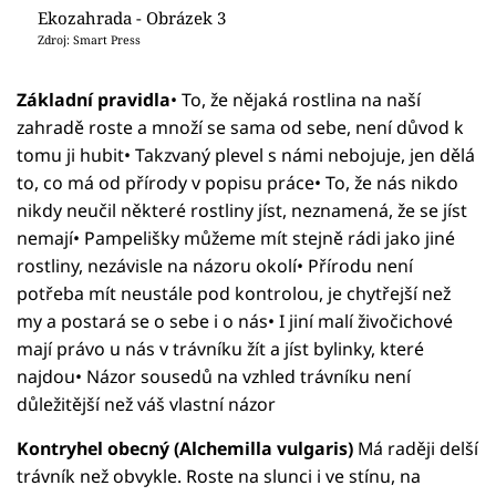
Ekozahrada - Obrázek 3
Zdroj: Smart Press
Základní pravidla
• To, že nějaká rostlina na naší
zahradě roste a množí se sama od sebe, není důvod k
tomu ji hubit• Takzvaný plevel s námi nebojuje, jen dělá
to, co má od přírody v popisu práce• To, že nás nikdo
nikdy neučil některé rostliny jíst, neznamená, že se jíst
nemají• Pampelišky můžeme mít stejně rádi jako jiné
rostliny, nezávisle na názoru okolí• Přírodu není
potřeba mít neustále pod kontrolou, je chytřejší než
my a postará se o sebe i o nás• I jiní malí živočichové
mají právo u nás v trávníku žít a jíst bylinky, které
najdou• Názor sousedů na vzhled trávníku není
důležitější než váš vlastní názor
Kontryhel obecný (Alchemilla vulgaris)
Má raději delší
trávník než obvykle. Roste na slunci i ve stínu, na