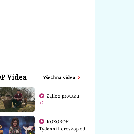
P Videa
Všechna videa
Zajíc z proutků
KOZOROH -
Týdenní horoskop od