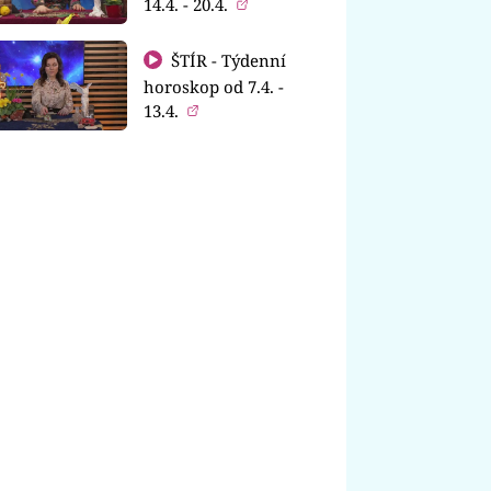
14.4. - 20.4.
ŠTÍR - Týdenní
horoskop od 7.4. -
13.4.
vidla, jak vybrat keře do