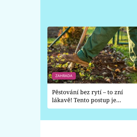
ZAHRADA
Pěstování bez rytí – to zní
lákavě! Tento postup je
vhodný jen pro některé
zahrady