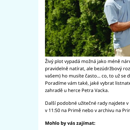
Živý plot vypadá možná jako méně nár
pravidelně natírat, ale bezúdržbový ro
vašem) ho musíte často... co, to už se 
Poradíme vám také, jaké vybrat listnaté
zahradě u herce Petra Vacka.
Další podobné užitečné rady najdete v
v 11:50 na Primě nebo v archivu na Pri
Mohlo by vás zajímat: