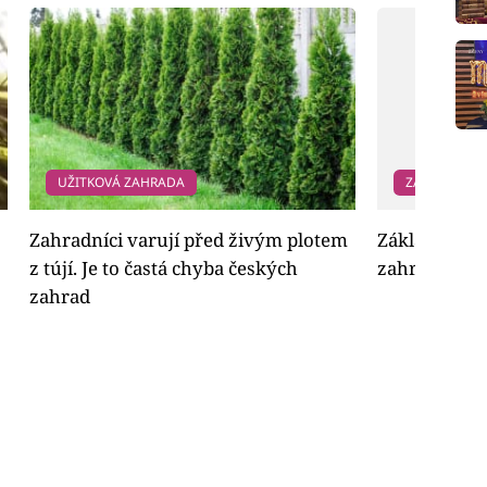
UŽITKOVÁ ZAHRADA
ZAHRADA
Zahradníci varují před živým plotem
Základní pra
z tújí. Je to častá chyba českých
zahrady
zahrad