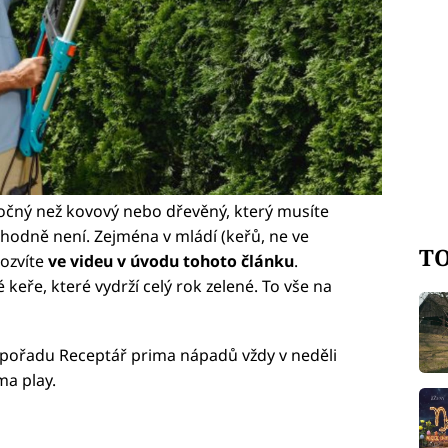
očný než kovový nebo dřevěný, který musíte
zhodně není. Zejména v mládí (keřů, ne ve
TO
dozvíte
ve videu v úvodu tohoto článku
.
 keře, které vydrží celý rok zelené. To vše na
 pořadu Receptář prima nápadů vždy v neděli
ma play.