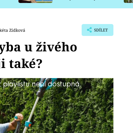
pro psy
kéta Zídková
SDÍLET
hyba u živého
ji také?
playlistu není dostupná.
te vystaráno?