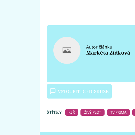
Autor článku
Markéta Zídková
VSTOUPIT DO DISKUZE
ŠTÍTKY
KEŘ
ŽIVÝ PLOT
TV PRIMA