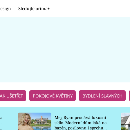
esign
Sledujte prima+
Design
TRENDY
JAK NA TO
PROMĚNY
NAŠE TIPY
JAK UŠETŘIT
POKOJOVÉ KVĚTINY
BYDLENÍ SLAVNÝCH
la
Meg Ryan prodává luxusní
.
sídlo. Moderní dům láká na
o
bazén, posilovnu i sprchu