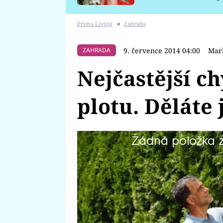
požáru
Prima Living
■
Zahrada
9. července 2014 04:00
Mar
ZAHRADA
Nejčastější c
plotu. Děláte 
Žádná položka z 
Myslíte si, že vysadíte keře a má