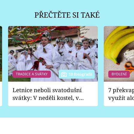
PŘEČTĚTE SI TAKÉ
TRADICE A SVÁTKY
BYDLENÍ
10 fotografií
Letnice neboli svatodušní
7 překva
svátky: V neděli kostel, v
využít al
pondělí zábava
Nabrousí
nádobí