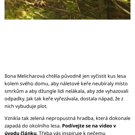
Sledujte prima+
Přihlášení
Sledujte nás
Ilona Melicharová chtěla původně jen vyčistit kus lesa
kolem svého domu, aby náletové keře neubíraly místo
smrkům a aby džungle lidi nelákala, aby zde vyhazovali
odpadky. Jak tak keře vyřezávala, dostala nápad, že z
nich vybuduje plot.
Vznikla tak zelená nepropustná hradba, která dokonale
zapadá do okolního lesa.
Podívejte se na video v
úvodu článku
. Třeba vás inspiruje k nečemu