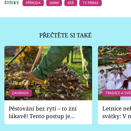
ŠTÍTKY
PŘÍRODA
SMRK
KEŘ
TV PRIMA
PŘEČTĚTE SI TAKÉ
ZAHRADA
TRADICE A SVÁ
Pěstování bez rytí – to zní
Letnice ne
lákavě! Tento postup je
svátky: V n
vhodný jen pro některé
pondělí z