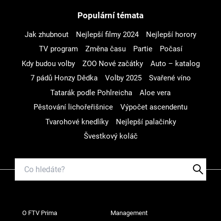
Populární témata
Jak zhubnout
Nejlepší filmy 2024
Nejlepší horory
TV program
Změna času
Partie
Počasí
Kdy budou volby
ZOO Nové začátky
Auto – katalog
7 pádů Honzy Dědka
Volby 2025
Svařené víno
Tatarák podle Pohlreicha
Aloe vera
Pěstování lichořeřišnice
Výpočet ascendentu
Tvarohové knedlíky
Nejlepší palačinky
Švestkový koláč
O FTV Prima
Management