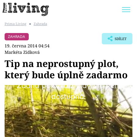
Prima Living
■
Zahrada
Trendy:
JAK UŠETŘIT
POKOJOVÉ KVĚTINY
ZAHRADA
SDÍLET
BYDLENÍ SLAVNÝCH
ZAHRADA
19. června 2014 04:54
Markéta Zídková
Tip na neprostupný plot,
který bude úplně zadarmo
Témata
Žádná položka z playlistu není
Bydlení
Vtipný nápad, jak využít přírodu, kterou
dostupná.
máme kolem sebe.
Zahrada
Design