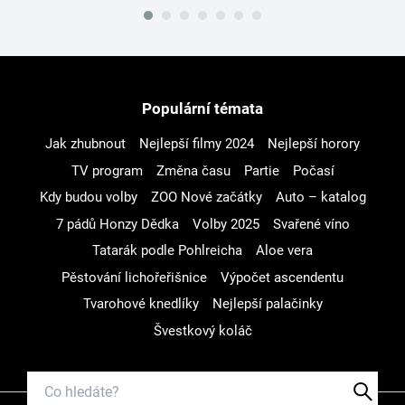
Populární témata
Jak zhubnout
Nejlepší filmy 2024
Nejlepší horory
TV program
Změna času
Partie
Počasí
Kdy budou volby
ZOO Nové začátky
Auto – katalog
7 pádů Honzy Dědka
Volby 2025
Svařené víno
Tatarák podle Pohlreicha
Aloe vera
Pěstování lichořeřišnice
Výpočet ascendentu
Tvarohové knedlíky
Nejlepší palačinky
Švestkový koláč