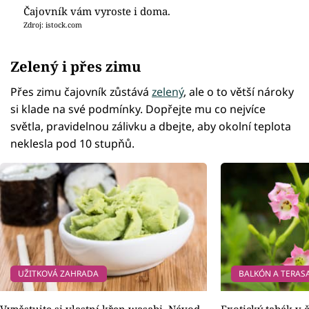
Čajovník vám vyroste i doma.
Zdroj: istock.com
Zelený i přes zimu
Přes zimu čajovník zůstává
zelený
, ale o to větší nároky
si klade na své podmínky. Dopřejte mu co nejvíce
světla, pravidelnou zálivku a dbejte, aby okolní teplota
neklesla pod 10 stupňů.
UŽITKOVÁ ZAHRADA
BALKÓN A TERAS