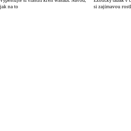
Vypěstujte si vlastní křen wasabi. Návod,
Exotický tabák v 
jak na to
si zajímavou rost