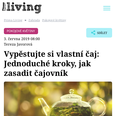
Prima Living
■
Zahrada
Pokojové květiny
Trendy:
JAK UŠETŘIT
POKOJOVÉ KVĚTINY
POKOJOVÉ KVĚTINY
SDÍLET
BYDLENÍ SLAVNÝCH
ZAHRADA
3. června 2019 08:00
Tereza Javorová
Vypěstujte si vlastní čaj:
Jednoduché kroky, jak
Témata
zasadit čajovník
Bydlení
Zahrada
Design