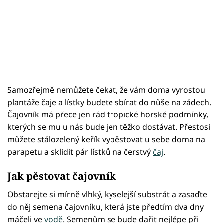
Samozřejmě nemůžete čekat, že vám doma vyrostou
plantáže čaje a lístky budete sbírat do nůše na zádech.
Čajovník má přece jen rád tropické horské podmínky,
kterých se mu u nás bude jen těžko dostávat. Přestosi
můžete stálozelený keřík vypěstovat u sebe doma na
parapetu a sklidit pár lístků na čerstvý
čaj
.
Jak pěstovat čajovník
Obstarejte si mírně vlhký, kyselejší substrát a zasaďte
do něj semena čajovníku, která jste předtím dva dny
máčeli ve
vodě
. Semenům se bude dařit nejlépe při