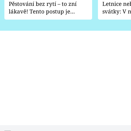
Pěstování bez rytí – to zní
Letnice ne
lákavě! Tento postup je
svátky: V n
vhodný jen pro některé
pondělí z
zahrady