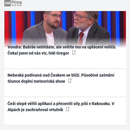
Vondra: Babiše nehlídáte, ale svítíte mu na uplácení voličů.
Čekal jsem od vás víc, řekl Gregor
Nebeská podívaná nad Českem se blíží. Působivé zatmění
Slunce doplní meteorická show
Češi slepě věřili aplikaci a přecenili síly, píší v Rakousku. V
Alpách je zachraňoval vrtulník