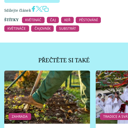
Sdílejte článek
ŠTÍTKY
KVĚTINÁČ
ČAJ
KEŘ
PĚSTOVÁNÍ
KVĚTINÁČE
ČAJOVNÍK
SUBSTRÁT
PŘEČTĚTE SI TAKÉ
ZAHRADA
TRADICE A SVÁ