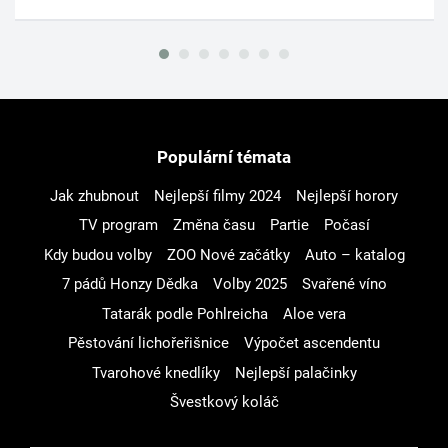
Populární témata
Jak zhubnout
Nejlepší filmy 2024
Nejlepší horory
TV program
Změna času
Partie
Počasí
Kdy budou volby
ZOO Nové začátky
Auto – katalog
7 pádů Honzy Dědka
Volby 2025
Svařené víno
Tatarák podle Pohlreicha
Aloe vera
Pěstování lichořeřišnice
Výpočet ascendentu
Tvarohové knedlíky
Nejlepší palačinky
Švestkový koláč