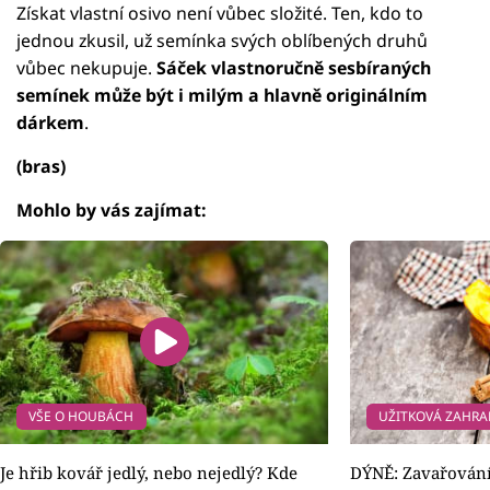
Získat vlastní osivo není vůbec složité. Ten, kdo to
jednou zkusil, už semínka svých oblíbených druhů
vůbec nekupuje.
Sáček vlastnoručně sesbíraných
semínek může být i milým a hlavně originálním
dárkem
.
(bras)
Mohlo by vás zajímat:
VŠE O HOUBÁCH
UŽITKOVÁ ZAHR
Je hřib kovář jedlý, nebo nejedlý? Kde
DÝNĚ: Zavařování