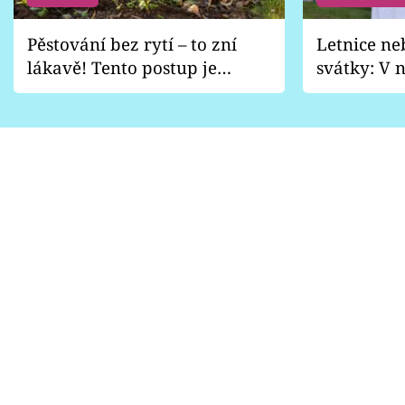
Pěstování bez rytí – to zní
Letnice ne
lákavě! Tento postup je
svátky: V n
vhodný jen pro některé
pondělí z
zahrady