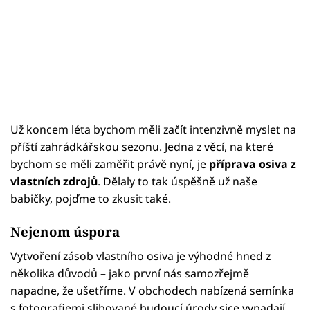
Už koncem léta bychom měli začít intenzivně myslet na
příští zahrádkářskou sezonu. Jedna z věcí, na které
bychom se měli zaměřit právě nyní, je
příprava osiva z
vlastních zdrojů
. Dělaly to tak úspěšně už naše
babičky, pojďme to zkusit také.
Nejenom úspora
Vytvoření zásob vlastního osiva je výhodné hned z
několika důvodů – jako první nás samozřejmě
napadne, že ušetříme. V obchodech nabízená semínka
s fotografiemi slibované budoucí úrody sice vypadají