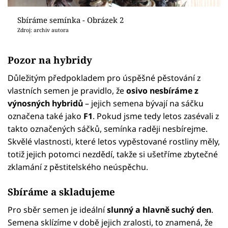
Sbíráme semínka - Obrázek 2
Zdroj: archiv autora
Pozor na hybridy
Důležitým předpokladem pro úspěšné pěstování z
vlastních semen je pravidlo, že
osivo nesbíráme z
výnosných hybridů
– jejich semena bývají na sáčku
označena také jako
F1
. Pokud jsme tedy letos zasévali z
takto označených sáčků, semínka raději nesbírejme.
Skvělé vlastnosti, které letos vypěstované rostliny měly,
totiž jejich potomci nezdědí, takže si ušetříme zbytečné
zklamání z pěstitelského neúspěchu.
Sbíráme a skladujeme
Pro sběr semen je ideální
slunný a hlavně suchý den
.
Semena sklízíme v době jejich zralosti, to znamená, že