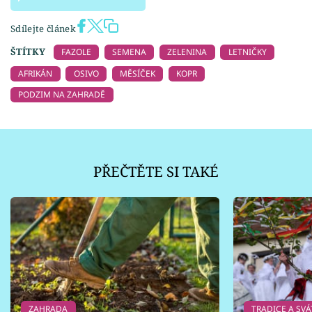
Sdílejte článek
ŠTÍTKY
FAZOLE
SEMENA
ZELENINA
LETNIČKY
AFRIKÁN
OSIVO
MĚSÍČEK
KOPR
PODZIM NA ZAHRADĚ
PŘEČTĚTE SI TAKÉ
ZAHRADA
TRADICE A SVÁ