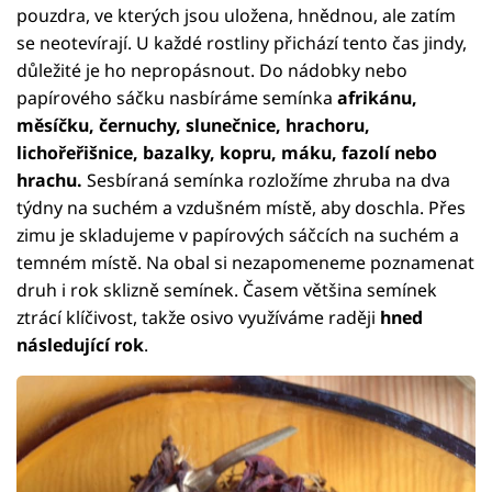
pouzdra, ve kterých jsou uložena, hnědnou, ale zatím
se neotevírají. U každé rostliny přichází tento čas jindy,
důležité je ho nepropásnout. Do nádobky nebo
papírového sáčku nasbíráme semínka
afrikánu,
měsíčku, černuchy, slunečnice, hrachoru,
lichořeřišnice, bazalky, kopru, máku, fazolí nebo
hrachu.
Sesbíraná semínka rozložíme zhruba na dva
týdny na suchém a vzdušném místě, aby doschla. Přes
zimu je skladujeme v papírových sáčcích na suchém a
temném místě. Na obal si nezapomeneme poznamenat
druh i rok sklizně semínek. Časem většina semínek
ztrácí klíčivost, takže osivo využíváme raději
hned
následující rok
.