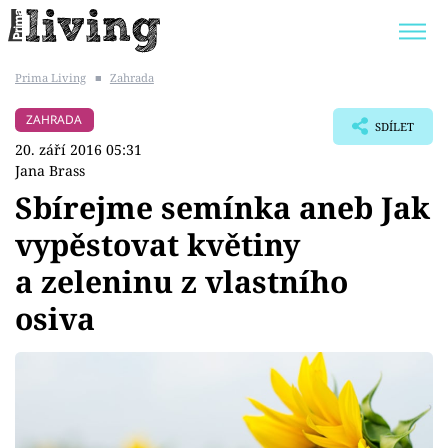
Prima Living
■
Zahrada
Trendy:
JAK UŠETŘIT
POKOJOVÉ KVĚTINY
ZAHRADA
SDÍLET
BYDLENÍ SLAVNÝCH
ZAHRADA
20. září 2016 05:31
Jana Brass
Sbírejme semínka aneb Jak
vypěstovat květiny
Témata
a zeleninu z vlastního
Bydlení
osiva
Zahrada
Design