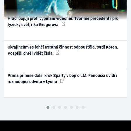
Hráči bojují proti vypínání videoher. Tvoříme precedent i pro
fyzický svět, říká Gregorová
Ukrajincům se lehčí trestná činnost odpouštěla, tvrdí Koten.
Pospíšil chtěl vidět čísla
Prima přinese další krok Sparty v boji o LM. Fanoušci uvidí i
rozhodující odvetu v Lyonu