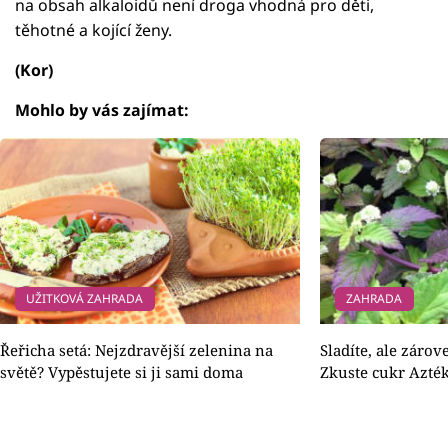
na obsah alkaloidů není droga vhodná pro děti,
těhotné a kojící ženy.
(Kor)
Mohlo by vás zajímat:
UŽITKOVÁ ZAHRADA
ZAHRADA
Řeřicha setá: Nejzdravější zelenina na
Sladíte, ale záro
světě? Vypěstujete si ji sami doma
Zkuste cukr Azté