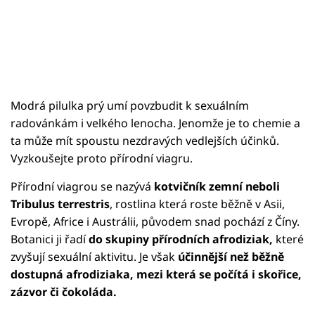
Modrá pilulka prý umí povzbudit k sexuálním
radovánkám i velkého lenocha. Jenomže je to chemie a
ta může mít spoustu nezdravých vedlejších účinků.
Vyzkoušejte proto přírodní viagru.
Přírodní viagrou se nazývá
kotvičník zemní neboli
Tribulus terrestris
, rostlina která roste běžně v Asii,
Evropě, Africe i Austrálii, původem snad pochází z Číny.
Botanici ji řadí
do skupiny přírodních afrodiziak,
které
zvyšují sexuální aktivitu. Je však
účinnější než běžně
dostupná afrodiziaka, mezi která se počítá i skořice,
zázvor či čokoláda.