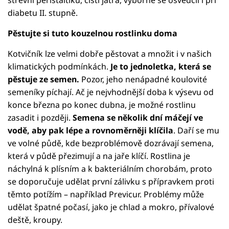
diabetu II. stupně.
Pěstujte si tuto kouzelnou rostlinku doma
Kotvičník lze velmi dobře pěstovat a množit i v našich
klimatických podmínkách.
Je to jednoletka, která se
pěstuje ze semen.
Pozor, jeho nenápadné koulovité
semeníky píchají. Ač je nejvhodnější doba k výsevu od
konce března po konec dubna, je možné rostlinu
zasadit i později.
Semena
se několik dní máčejí ve
vodě, aby pak lépe a rovnoměrněji klíčila
. Daří se mu
ve volné půdě, kde bezproblémově dozrávají semena,
která v půdě přezimují a na jaře klíčí. Rostlina je
náchylná k plísním a k bakteriálním chorobám, proto
se doporučuje udělat první zálivku s přípravkem proti
těmto potížím – například Previcur. Problémy může
udělat špatné počasí, jako je chlad a mokro, přívalové
deště, kroupy.