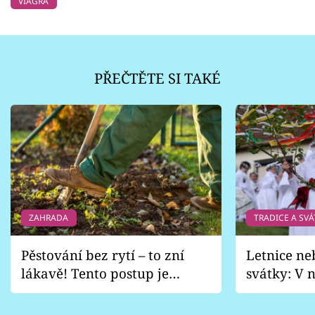
VIAGRA
PŘEČTĚTE SI TAKÉ
ZAHRADA
TRADICE A SVÁ
Pěstování bez rytí – to zní
Letnice ne
lákavě! Tento postup je
svátky: V n
vhodný jen pro některé
pondělí z
zahrady