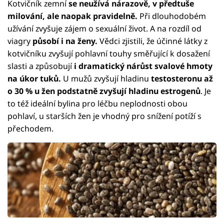
Kotvičník zemní
se neužívá nárazově, v předtuše
milování, ale naopak pravidelně.
Při dlouhodobém
užívání zvyšuje zájem o sexuální život. A na rozdíl od
viagry
působí i na ženy.
Vědci zjistili, že účinné látky z
kotvičníku zvyšují pohlavní touhy směřující k dosažení
slasti a způsobují
i dramatický nárůst svalové hmoty
na úkor tuků.
U mužů zvyšují hladinu
testosteronu až
o 30 % u žen podstatně zvyšují hladinu estrogenů
. Je
to též ideální bylina pro léčbu neplodnosti obou
pohlaví, u starších žen je vhodný pro snížení potíží s
přechodem.