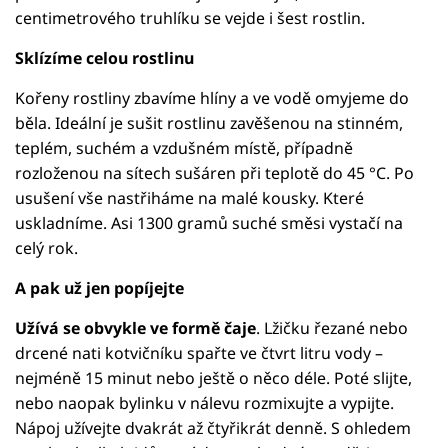
centimetrového truhlíku se vejde i šest rostlin.
Sklízíme celou rostlinu
Kořeny rostliny zbavíme hlíny a ve vodě omyjeme do
běla. Ideální je sušit rostlinu zavěšenou na stinném,
teplém, suchém a vzdušném místě, případně
rozloženou na sítech sušáren při teplotě do 45 °C. Po
usušení vše nastřiháme na malé kousky. Které
uskladníme. Asi 1300 gramů suché směsi vystačí na
celý rok.
A pak už jen popíjejte
Užívá se obvykle ve formě čaje
. Lžičku řezané nebo
drcené nati kotvičníku spařte ve čtvrt litru vody –
nejméně 15 minut nebo ještě o něco déle. Poté slijte,
nebo naopak bylinku v nálevu rozmixujte a vypijte.
Nápoj užívejte dvakrát až čtyřikrát denně. S ohledem