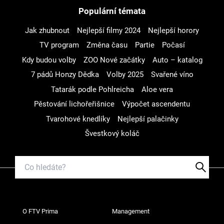
Populární témata
Jak zhubnout
Nejlepší filmy 2024
Nejlepší horory
TV program
Změna času
Partie
Počasí
Kdy budou volby
ZOO Nové začátky
Auto – katalog
7 pádů Honzy Dědka
Volby 2025
Svařené víno
Tatarák podle Pohlreicha
Aloe vera
Pěstování lichořeřišnice
Výpočet ascendentu
Tvarohové knedlíky
Nejlepší palačinky
Švestkový koláč
O FTV Prima
Management