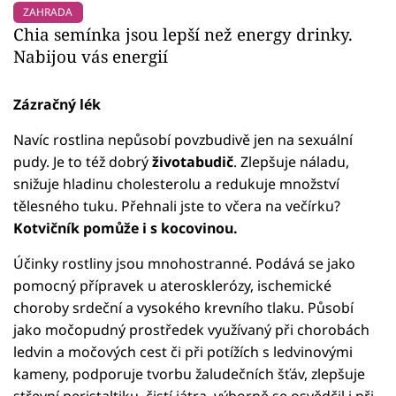
ZAHRADA
Chia semínka jsou lepší než energy drinky.
Nabijou vás energií
Zázračný lék
Navíc rostlina nepůsobí povzbudivě jen na sexuální
pudy. Je to též dobrý
životabudič
. Zlepšuje náladu,
snižuje hladinu cholesterolu a redukuje množství
tělesného tuku. Přehnali jste to včera na večírku?
Kotvičník pomůže i s kocovinou.
Účinky rostliny jsou mnohostranné. Podává se jako
pomocný přípravek u aterosklerózy, ischemické
choroby srdeční a vysokého krevního tlaku. Působí
jako močopudný prostředek využívaný při chorobách
ledvin a močových cest či při potížích s ledvinovými
kameny, podporuje tvorbu žaludečních šťáv, zlepšuje
střevní peristaltiku, čistí játra, výborně se osvědčil i při