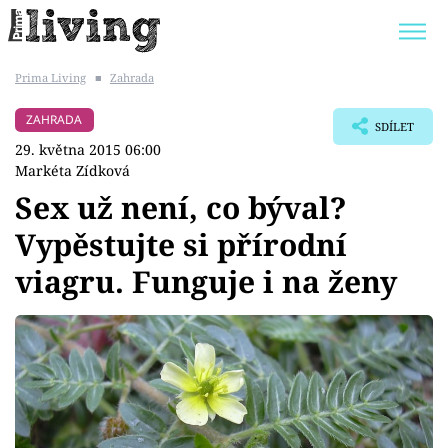
Prima Living
■
Zahrada
Trendy:
JAK UŠETŘIT
POKOJOVÉ KVĚTINY
ZAHRADA
SDÍLET
BYDLENÍ SLAVNÝCH
ZAHRADA
29. května 2015 06:00
Markéta Zídková
Sex už není, co býval?
Vypěstujte si přírodní
Témata
viagru. Funguje i na ženy
Bydlení
Zahrada
Design