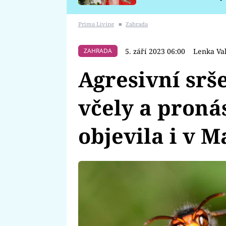
požáru
Prima Living
■
Zahrada
5. září 2023 06:00
Lenka Va
ZAHRADA
Agresivní srše
včely a pronás
objevila i v 