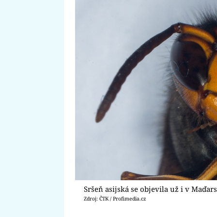
Sršeň asijská se objevila už i v Maďar
Zdroj: ČTK / Profimedia.cz