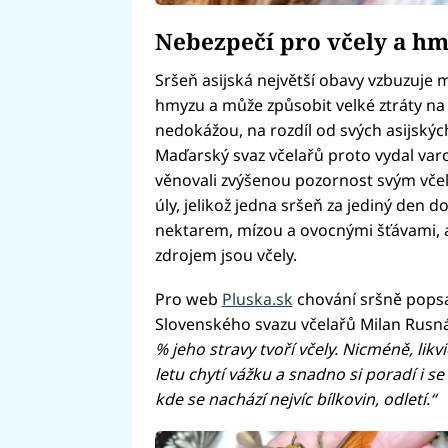
Nebezpečí pro včely a h
Sršeň asijská největší obavy vzbuzuje 
hmyzu a může způsobit velké ztráty na
nedokážou, na rozdíl od svých asijských
Maďarský svaz včelařů proto vydal varo
věnovali zvýšenou pozornost svým včels
úly, jelikož jedna sršeň za jediný den do
nektarem, mízou a ovocnými šťávami, a
zdrojem jsou včely.
Pro web
Pluska.sk
chování sršně popsa
Slovenského svazu včelařů Milan Rusn
% jeho stravy tvoří včely. Nicméně, likvi
letu chytí vážku a snadno si poradí i se
kde se nachází nejvíc bílkovin, odletí.“