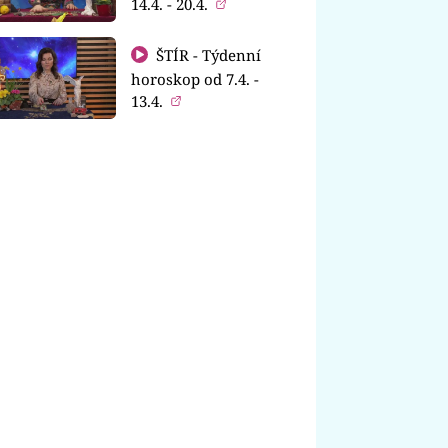
14.4. - 20.4.
ŠTÍR - Týdenní
horoskop od 7.4. -
13.4.