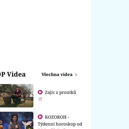
P Videa
Všechna videa
Zajíc z proutků
KOZOROH -
Týdenní horoskop od