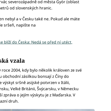
ervár, severozápadně od města Györ (oblast
etrů od slovenských hranic.
en nebyl a v Česku také ne. Pokud ale máte
le sršeň, napište na
e blíží do Česka: Nedá se před ní utéct,
ská vzala
v roce 2004, kdy bylo několik královen ze své
obchodní zásilkou bonsají z Číny do
výskyt sršně asijské potvrzen v Itálii,
msku, Velké Británii, Švýcarsku, v Německu
í zpráva o jejím výskytu je z Maďarska. V
vazní druh.