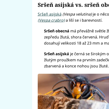
Sršeň asijská vs. sršeň o
Sršeň asijská
(Vespa velutina)
je o něc
(Vespa crabro)
a liší se i barevností.
Sršeň obecná
má převážně světle žl
zepředu žlutá, shora červená. Hruď
dosahují velikosti 18 až 23 mm a m
Sršeň asijská
je černá se širokým
žlutým proužkem na prvním zadečk
zbarvená a konce nohou jsou žluté.