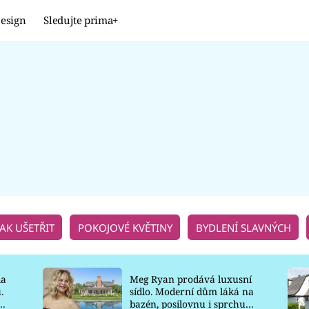
esign
Sledujte prima+
Design
TRENDY
JAK NA TO
PROMĚNY
NAŠE TIPY
JAK UŠETŘIT
POKOJOVÉ KVĚTINY
BYDLENÍ SLAVNÝCH
la
Meg Ryan prodává luxusní
.
sídlo. Moderní dům láká na
o
bazén, posilovnu i sprchu