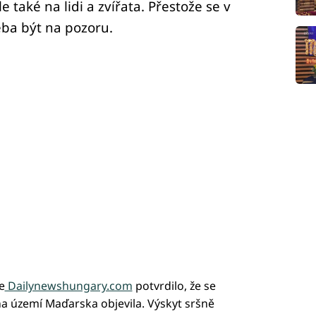
e také na lidi a zvířata. Přestože se v
eba být na pozoru.
e
Dailynewshungary.com
potvrdilo, že se
na území Maďarska objevila. Výskyt sršně