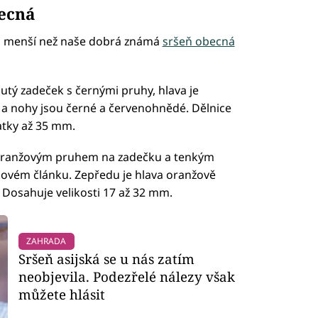
becná
o menší než naše dobrá známá
sršeň obecná
utý zadeček s černými pruhy, hlava je
 a nohy jsou černé a červenohnědé. Dělnice
atky až 35 mm.
 oranžovým pruhem na zadečku a tenkým
ovém článku. Zepředu je hlava oranžově
 Dosahuje velikosti 17 až 32 mm.
ZAHRADA
Sršeň asijská se u nás zatím
neobjevila. Podezřelé nálezy však
můžete hlásit