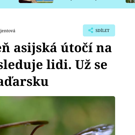
pro psy
ljentová
SDÍLET
ň asijská útočí na
leduje lidi. Už se
Maďarsku