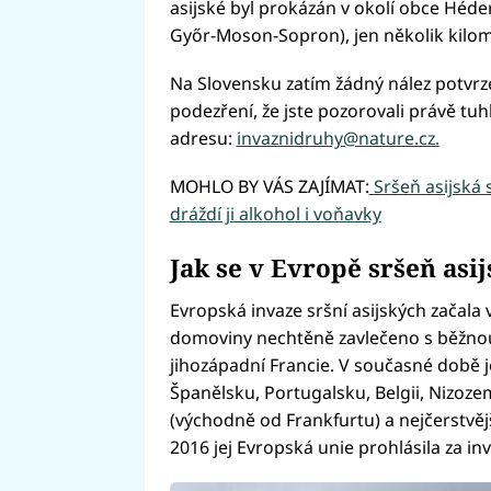
asijské byl prokázán v okolí obce Héd
Győr-Moson-Sopron), jen několik kilom
Na Slovensku zatím žádný nález potvrz
podezření, že jste pozorovali právě tuh
adresu:
invaznidruhy@nature.cz.
MOHLO BY VÁS ZAJÍMAT:
Sršeň asijská s
dráždí ji alkohol i voňavky
Jak se v Evropě sršeň asij
Evropská invaze sršní asijských začala 
domoviny nechtěně zavlečeno s běžnou 
jihozápadní Francie. V současné době je 
Španělsku, Portugalsku, Belgii, Nizoze
(východně od Frankfurtu) a nejčerstvějš
2016 jej Evropská unie prohlásila za in