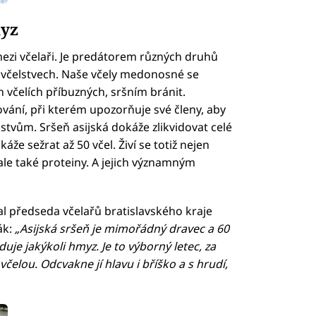
myz
mezi včelaři. Je predátorem různých druhů
 včelstvech. Naše včely medonosné se
 včelích příbuzných, sršním bránit.
vání, při kterém upozorňuje své členy, aby
tvům. Sršeň asijská dokáže zlikvidovat celé
káže sežrat až 50 včel. Živí se totiž nejen
le také proteiny. A jejich významným
l předseda včelařů bratislavského kraje
ák:
„Asijská sršeň je mimořádný dravec a 60
duje jakýkoli hmyz. Je to výborný letec, za
 včelou. Odcvakne jí hlavu i bříško a s hrudí,