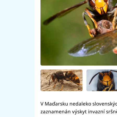
V Maďarsku nedaleko slovenskýc
zaznamenán výskyt invazní sršně