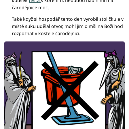
kousek
těsta
s kořením, nebudou nad nimi mít
čarodějnice moc.
Také když si hospodář tento den vyrobil stoličku a v
místě suku udělal otvor, mohl jím o mši na Boží hod
rozpoznat v kostele čarodějnici.