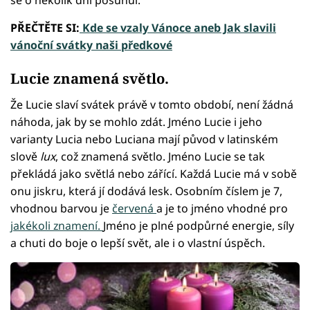
PŘEČTĚTE SI:
Kde se vzaly Vánoce aneb Jak slavili
vánoční svátky naši předkové
Lucie znamená světlo.
Že Lucie slaví svátek právě v tomto období, není žádná
náhoda, jak by se mohlo zdát. Jméno Lucie i jeho
varianty Lucia nebo Luciana mají původ v latinském
slově
lux
, což znamená světlo. Jméno Lucie se tak
překládá jako světlá nebo zářící. Každá Lucie má v sobě
onu jiskru, která jí dodává lesk. Osobním číslem je 7,
vhodnou barvou je
červená
a je to jméno vhodné pro
jakékoli znamení.
Jméno je plné podpůrné energie, síly
a chuti do boje o lepší svět, ale i o vlastní úspěch.