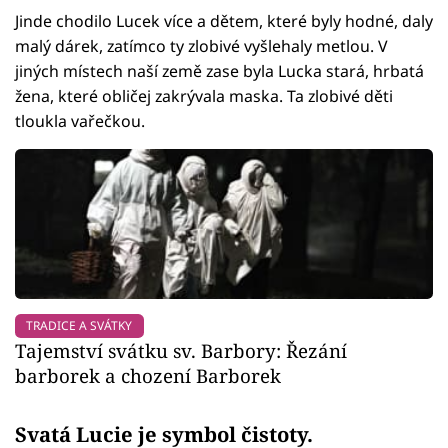
Jinde chodilo Lucek více a dětem, které byly hodné, daly
malý dárek, zatímco ty zlobivé vyšlehaly metlou. V
jiných místech naší země zase byla Lucka stará, hrbatá
žena, které obličej zakrývala maska. Ta zlobivé děti
tloukla vařečkou.
TRADICE A SVÁTKY
Tajemství svátku sv. Barbory: Řezání
barborek a chození Barborek
Svatá Lucie je symbol čistoty.