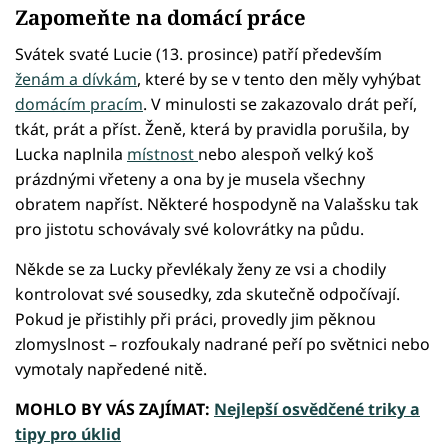
Zapomeňte na domácí práce
Svátek svaté Lucie (13. prosince) patří především
ženám a dívkám
, které by se v tento den měly vyhýbat
domácím pracím
. V minulosti se zakazovalo drát peří,
tkát, prát a příst. Ženě, která by pravidla porušila, by
Lucka naplnila
místnost
nebo alespoň velký koš
prázdnými vřeteny a ona by je musela všechny
obratem napříst. Některé hospodyně na Valašsku tak
pro jistotu schovávaly své kolovrátky na půdu.
Někde se za Lucky převlékaly ženy ze vsi a chodily
kontrolovat své sousedky, zda skutečně odpočívají.
Pokud je přistihly při práci, provedly jim pěknou
zlomyslnost – rozfoukaly nadrané peří po světnici nebo
vymotaly napředené nitě.
MOHLO BY VÁS ZAJÍMAT:
Nejlepší osvědčené triky a
tipy pro úklid