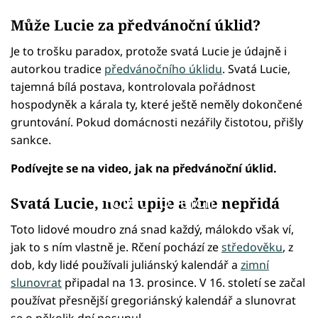
Může Lucie za předvánoční úklid?
Je to trošku paradox, protože svatá Lucie je údajně i
autorkou tradice
předvánočního úklidu
. Svatá Lucie,
tajemná bílá postava, kontrolovala pořádnost
hospodyněk a kárala ty, které ještě neměly dokončené
gruntování. Pokud domácnosti nezářily čistotou, přišly
sankce.
Podívejte se na video, jak na předvánoční úklid.
Failed to fetch
Svatá Lucie, noci upije a dne nepřidá
Toto lidové moudro zná snad každý, málokdo však ví,
jak to s ním vlastně je. Rčení pochází ze
středověku
, z
dob, kdy lidé používali juliánský kalendář a
zimní
slunovrat
připadal na 13. prosince. V 16. století se začal
používat přesnější gregoriánský kalendář a slunovrat
se o několik dní posunul.