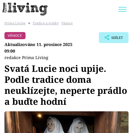
Prima Living
■
Tradice a svátky
Vánoce
Trendy:
JAK UŠETŘIT
POKOJOVÉ KVĚTINY
VÁNOCE
SDÍLET
BYDLENÍ SLAVNÝCH
ZAHRADA
Aktualizováno 11. prosince 2025
09:00
redakce Prima Living
Svatá Lucie noci upije.
Témata
Podle tradice doma
neuklízejte, neperte prádlo
Bydlení
a buďte hodní
Zahrada
Design