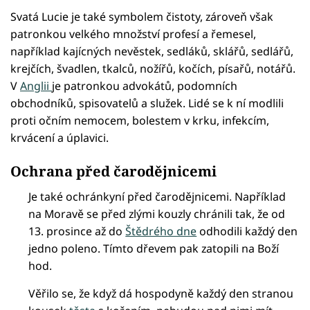
Svatá Lucie je také symbolem čistoty, zároveň však
patronkou velkého množství profesí a řemesel,
například kajícných nevěstek, sedláků, sklářů, sedlářů,
krejčích, švadlen, tkalců, nožířů, kočích, písařů, notářů.
V
Anglii
je patronkou advokátů, podomních
obchodníků, spisovatelů a služek. Lidé se k ní modlili
proti očním nemocem, bolestem v krku, infekcím,
krvácení a úplavici.
Ochrana před čarodějnicemi
Je také ochránkyní před čarodějnicemi. Například
na Moravě se před zlými kouzly chránili tak, že od
13. prosince až do
Štědrého dne
odhodili každý den
jedno poleno. Tímto dřevem pak zatopili na Boží
hod.
Věřilo se, že když dá hospodyně každý den stranou