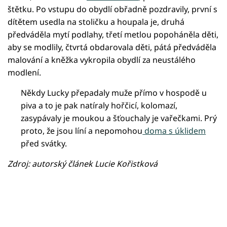
štětku. Po vstupu do obydlí obřadně pozdravily, první s
dítětem usedla na stoličku a houpala je, druhá
předváděla mytí podlahy, třetí metlou popoháněla děti,
aby se modlily, čtvrtá obdarovala děti, pátá předváděla
malování a kněžka vykropila obydlí za neustálého
modlení.
Někdy Lucky přepadaly muže přímo v hospodě u
piva a to je pak natíraly hořčicí, kolomazí,
zasypávaly je moukou a šťouchaly je vařečkami. Prý
proto, že jsou líní a nepomohou
doma s úklidem
před svátky.
Zdroj: autorský článek Lucie Kořistková