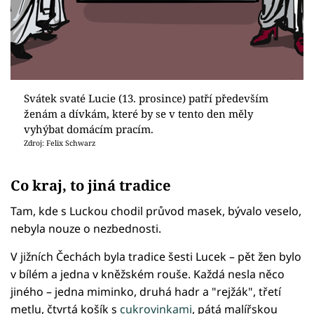
Svátek svaté Lucie (13. prosince) patří především
ženám a dívkám, které by se v tento den měly
vyhýbat domácím pracím.
Zdroj: Felix Schwarz
Co kraj, to jiná tradice
Tam, kde s Luckou chodil průvod masek, bývalo veselo,
nebyla nouze o nezbednosti.
V jižních Čechách byla tradice šesti Lucek – pět žen bylo
v bílém a jedna v kněžském rouše. Každá nesla něco
jiného – jedna miminko, druhá hadr a "rejžák", třetí
metlu, čtvrtá košík s
cukrovinkami
, pátá malířskou