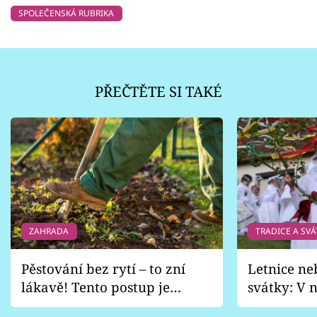
SPOLEČENSKÁ RUBRIKA
PŘEČTĚTE SI TAKÉ
ZAHRADA
TRADICE A SVÁ
Pěstování bez rytí – to zní
Letnice ne
lákavě! Tento postup je
svátky: V n
vhodný jen pro některé
pondělí z