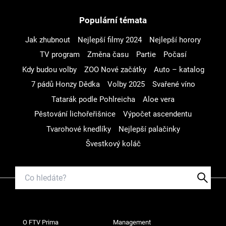
Populární témata
Jak zhubnout
Nejlepší filmy 2024
Nejlepší horory
TV program
Změna času
Partie
Počasí
Kdy budou volby
ZOO Nové začátky
Auto – katalog
7 pádů Honzy Dědka
Volby 2025
Svařené víno
Tatarák podle Pohlreicha
Aloe vera
Pěstování lichořeřišnice
Výpočet ascendentu
Tvarohové knedlíky
Nejlepší palačinky
Švestkový koláč
O FTV Prima
Management