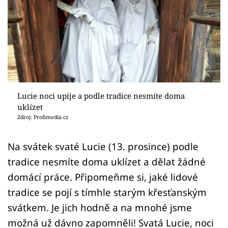
Sledujte prima+
Přihlášení
Sledujte nás
Lucie noci upije a podle tradice nesmíte doma
uklízet
Zdroj: Profimedia.cz
Na svátek svaté Lucie (13. prosince) podle
tradice nesmíte doma uklízet a dělat žádné
domácí práce. Připomeňme si, jaké lidové
tradice se pojí s tímhle starým křesťanským
svátkem. Je jich hodně a na mnohé jsme
možná už dávno zapomněli! Svatá Lucie, noci