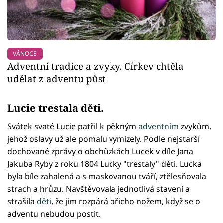
VÁNOCE
Adventní tradice a zvyky. Církev chtěla
udělat z adventu půst
Lucie trestala děti.
Svátek svaté Lucie patřil k pěkným
adventním
zvykům,
jehož oslavy už ale pomalu vymizely. Podle nejstarší
dochované zprávy o obchůzkách Lucek v díle Jana
Jakuba Ryby z roku 1804 Lucky "trestaly" děti. Lucka
byla bíle zahalená a s maskovanou tváří, ztělesňovala
strach a hrůzu. Navštěvovala jednotlivá stavení a
strašila
děti
, že jim rozpárá břicho nožem, když se o
adventu nebudou postit.