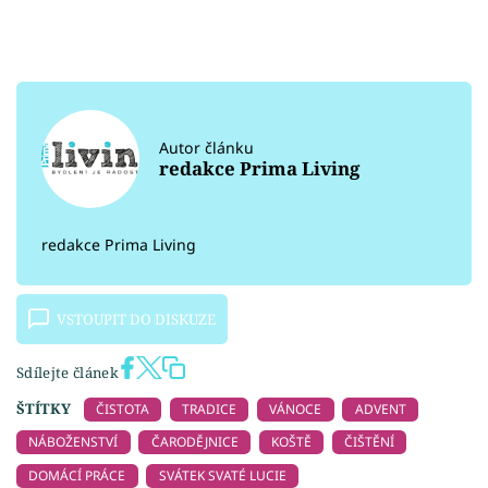
Autor článku
redakce Prima Living
redakce Prima Living
VSTOUPIT DO DISKUZE
Sdílejte článek
ŠTÍTKY
ČISTOTA
TRADICE
VÁNOCE
ADVENT
NÁBOŽENSTVÍ
ČARODĚJNICE
KOŠTĚ
ČIŠTĚNÍ
DOMÁCÍ PRÁCE
SVÁTEK SVATÉ LUCIE