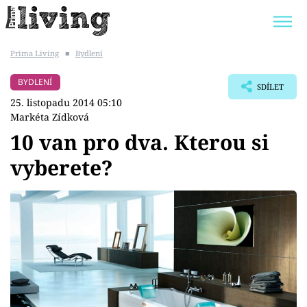
Prima Living
■
Bydlení
Trendy:
JAK UŠETŘIT
POKOJOVÉ KVĚTINY
BYDLENÍ
SDÍLET
BYDLENÍ SLAVNÝCH
ZAHRADA
25. listopadu 2014 05:10
Markéta Zídková
10 van pro dva. Kterou si
vyberete?
Témata
Bydlení
Zahrada
Design