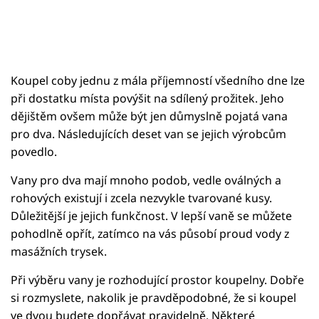
Koupel coby jednu z mála příjemností všedního dne lze
při dostatku místa povýšit na sdílený prožitek. Jeho
dějištěm ovšem může být jen důmyslně pojatá vana
pro dva. Následujících deset van se jejich výrobcům
povedlo.
Vany pro dva mají mnoho podob, vedle oválných a
rohových existují i zcela nezvykle tvarované kusy.
Důležitější je jejich funkčnost. V lepší vaně se můžete
pohodlně opřít, zatímco na vás působí proud vody z
masážních trysek.
Při výběru vany je rozhodující prostor koupelny. Dobře
si rozmyslete, nakolik je pravděpodobné, že si koupel
ve dvou budete dopřávat pravidelně. Některé