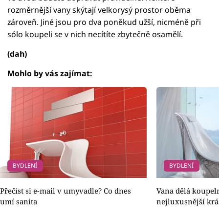
rozměrnější vany skýtají velkorysý prostor oběma
zároveň. Jiné jsou pro dva poněkud užší, nicméně při
sólo koupeli se v nich necítíte zbytečně osamělí.
(dah)
Mohlo by vás zajímat:
BYDLENÍ
BYDLENÍ
Přečíst si e-mail v umyvadle? Co dnes
Vana dělá koupeln
umí sanita
nejluxusnější kr