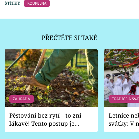
ŠTÍTKY
KOUPELNA
PŘEČTĚTE SI TAKÉ
ZAHRADA
TRADICE A SVÁ
Pěstování bez rytí – to zní
Letnice ne
lákavě! Tento postup je
svátky: V n
vhodný jen pro některé
pondělí z