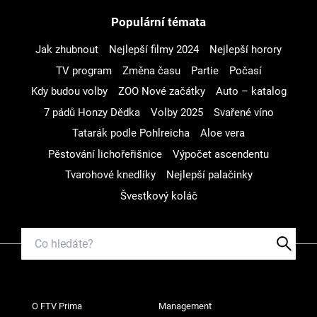
Populární témata
Jak zhubnout
Nejlepší filmy 2024
Nejlepší horory
TV program
Změna času
Partie
Počasí
Kdy budou volby
ZOO Nové začátky
Auto – katalog
7 pádů Honzy Dědka
Volby 2025
Svařené víno
Tatarák podle Pohlreicha
Aloe vera
Pěstování lichořeřišnice
Výpočet ascendentu
Tvarohové knedlíky
Nejlepší palačinky
Švestkový koláč
O FTV Prima
Management