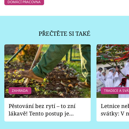
DOMÁCÍ PRACOVNA
PŘEČTĚTE SI TAKÉ
ZAHRADA
TRADICE A SVÁ
Pěstování bez rytí – to zní
Letnice ne
lákavě! Tento postup je
svátky: V n
vhodný jen pro některé
pondělí z
zahrady