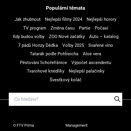
Populární témata
Jak zhubnout
Nejlepší filmy 2024
Nejlepší horory
TV program
Změna času
Partie
Počasí
Kdy budou volby
ZOO Nové začátky
Auto – katalog
7 pádů Honzy Dědka
Volby 2025
Svařené víno
Tatarák podle Pohlreicha
Aloe vera
Pěstování lichořeřišnice
Výpočet ascendentu
Tvarohové knedlíky
Nejlepší palačinky
Švestkový koláč
O FTV Prima
Management