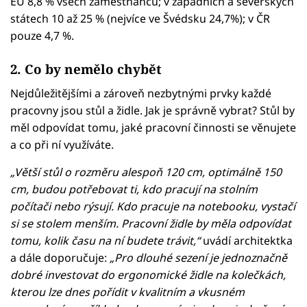
EU 8,8 % všech zaměstnanců; v západních a severských
státech 10 až 25 % (nejvíce ve Švédsku 24,7%); v ČR
pouze 4,7 %.
2. Co by nemělo chybět
Nejdůležitějšími a zároveň nezbytnými prvky každé
pracovny jsou stůl a židle. Jak je správně vybrat? Stůl by
měl odpovídat tomu, jaké pracovní činnosti se věnujete
a co při ní využíváte.
„Větší stůl o rozměru alespoň 120 cm, optimálně 150
cm, budou potřebovat ti, kdo pracují na stolním
počítači nebo rýsují. Kdo pracuje na notebooku, vystačí
si se stolem menším. Pracovní židle by měla odpovídat
tomu, kolik času na ní budete trávit,“
uvádí architektka
a dále doporučuje:
„Pro dlouhé sezení je jednoznačně
dobré investovat do ergonomické židle na kolečkách,
kterou lze dnes pořídit v kvalitním a vkusném