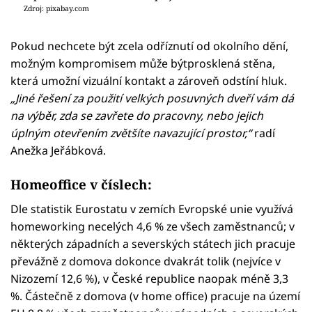
Zdroj: pixabay.com
Pokud nechcete být zcela odříznutí od okolního dění,
možným kompromisem může býtprosklená stěna,
která umožní vizuální kontakt a zároveň odstíní hluk.
„Jiné řešení za použití velkých posuvných dveří vám dá
na výběr, zda se zavřete do pracovny, nebo jejich
úplným otevřením zvětšíte navazující prostor,“
radí
Anežka Jeřábková.
Homeoffice v číslech:
Dle statistik Eurostatu v zemích Evropské unie využívá
homeworking necelých 4,6 % ze všech zaměstnanců; v
některých západních a severských státech jich pracuje
převážně z domova dokonce dvakrát tolik (nejvíce v
Nizozemí 12,6 %), v České republice naopak méně 3,3
%. Částečně z domova (v home office) pracuje na území