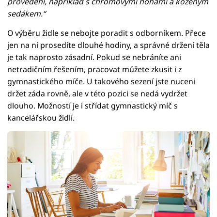
provedení, například s chromovými nohami a koženým
sedákem.“
O výběru židle se nebojte poradit s odborníkem. Přece
jen na ní prosedíte dlouhé hodiny, a správné držení těla
je tak naprosto zásadní. Pokud se nebráníte ani
netradičním řešením, pracovat můžete zkusit i z
gymnastického míče. U takového sezení jste nuceni
držet záda rovně, ale v této pozici se nedá vydržet
dlouho. Možností je i střídat gymnastický míč s
kancelářskou židlí.