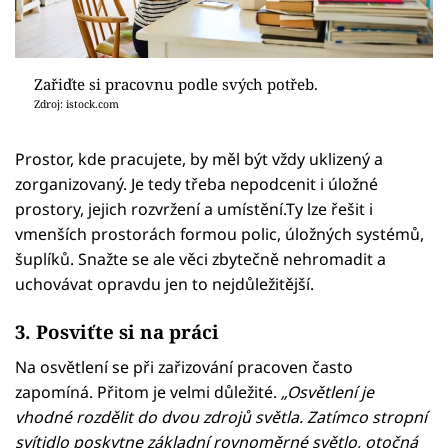
Zařiďte si pracovnu podle svých potřeb.
Zdroj: istock.com
Prostor, kde pracujete, by měl být vždy uklizený a
zorganizovaný. Je tedy třeba nepodcenit i úložné
prostory, jejich rozvržení a umístění.Ty lze řešit i
vmenších prostorách formou polic, úložných systémů,
šuplíků. Snažte se ale věci zbytečně nehromadit a
uchovávat opravdu jen to nejdůležitější.
3. Posviťte si na práci
Na osvětlení se při zařizování pracoven často
zapomíná. Přitom je velmi důležité.
„Osvětlení je
vhodné rozdělit do dvou zdrojů světla. Zatímco stropní
svítidlo poskytne základní rovnoměrné světlo, otočná