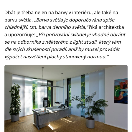
Dbát je třeba nejen na barvy v interiéru, ale také na
barvu světla.
„Barva světla je doporučována spíše
chladnější, tzn. barva denního světla,“
říká architektka
a upozorňuje:
„Při pořizování svítidel je vhodné obrátit
se na odborníka z některého z light studií, který vám
dle svých zkušeností poradí, aniž by musel provádět
výpočet nasvětlení plochy stanovený normou."