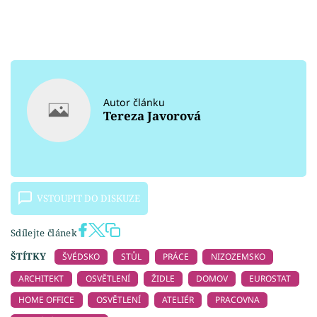
Autor článku
Tereza Javorová
VSTOUPIT DO DISKUZE
Sdílejte článek
ŠTÍTKY
ŠVÉDSKO
STŮL
PRÁCE
NIZOZEMSKO
ARCHITEKT
OSVĚTLENÍ
ŽIDLE
DOMOV
EUROSTAT
HOME OFFICE
OSVĚTLENÍ
ATELIÉR
PRACOVNA