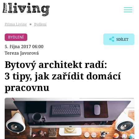
Prima Living
■
Bydlení
Trendy:
JAK UŠETŘIT
POKOJOVÉ KVĚTINY
BYDLENÍ
SDÍLET
BYDLENÍ SLAVNÝCH
ZAHRADA
5. října 2017 06:00
Tereza Javorová
Bytový architekt radí:
3 tipy, jak zařídit domácí
Témata
pracovnu
Bydlení
Zahrada
Design