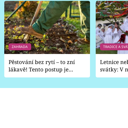
ZAHRADA
TRADICE A SVÁ
Pěstování bez rytí – to zní
Letnice ne
lákavě! Tento postup je
svátky: V n
vhodný jen pro některé
pondělí z
zahrady