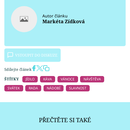
Autor článku
Markéta Zídková
VSTOUPIT DO DISKUZE
Sdílejte článek
ŠTÍTKY
JÍDLO
KÁVA
VÁNOCE
NÁVŠTĚVA
SVÁTEK
RADA
NÁDOBÍ
SLAVNOST
PŘEČTĚTE SI TAKÉ