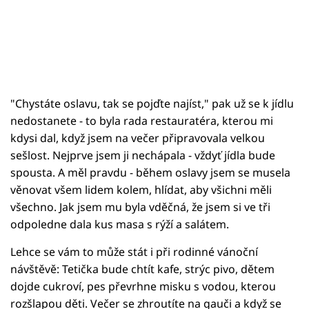
"Chystáte oslavu, tak se pojďte najíst," pak už se k jídlu
nedostanete - to byla rada restauratéra, kterou mi
kdysi dal, když jsem na večer připravovala velkou
sešlost. Nejprve jsem ji nechápala - vždyť jídla bude
spousta. A měl pravdu - během oslavy jsem se musela
věnovat všem lidem kolem, hlídat, aby všichni měli
všechno. Jak jsem mu byla vděčná, že jsem si ve tři
odpoledne dala kus masa s rýží a salátem.
Lehce se vám to může stát i při rodinné vánoční
návštěvě: Tetička bude chtít kafe, strýc pivo, dětem
dojde cukroví, pes převrhne misku s vodou, kterou
rozšlapou děti. Večer se zhroutíte na gauči a když se