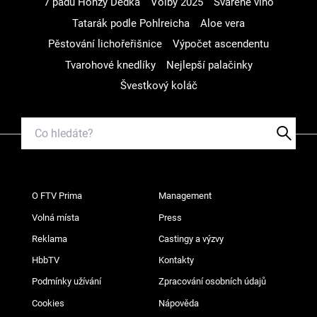
7 pádů Honzy Dědka
Volby 2025
Svařené víno
Tatarák podle Pohlreicha
Aloe vera
Pěstování lichořeřišnice
Výpočet ascendentu
Tvarohové knedlíky
Nejlepší palačinky
Švestkový koláč
O FTV Prima
Management
Volná místa
Press
Reklama
Castingy a výzvy
HbbTV
Kontakty
Podmínky užívání
Zpracování osobních údajů
Cookies
Nápověda