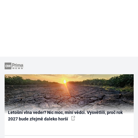
Letošní vlna veder? Nic moc, míní vědci. Vysvětlili, proč rok
2027 bude zřejmě daleko horší