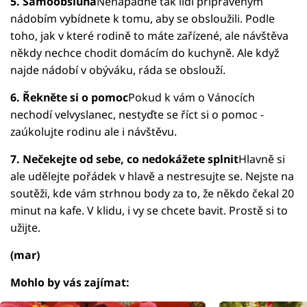
5. Samoobsluha
Nenápadně tak lidi připraveným
nádobím vybídnete k tomu, aby se obsloužili. Podle
toho, jak v které rodině to máte zařízené, ale návštěva
někdy nechce chodit domácím do kuchyně. Ale když
najde nádobí v obýváku, ráda se obslouží.
6. Řekněte si o pomoc
Pokud k vám o Vánocích
nechodí velvyslanec, nestyďte se říct si o pomoc -
zaúkolujte rodinu ale i návštěvu.
7. Nečekejte od sebe, co nedokážete splnit
Hlavně si
ale udělejte pořádek v hlavě a nestresujte se. Nejste na
soutěži, kde vám strhnou body za to, že někdo čekal 20
minut na kafe. V klidu, i vy se chcete bavit. Prostě si to
užijte.
(mar)
Mohlo by vás zajímat: