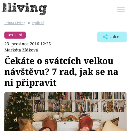
Prima Living
■
Bydlení
Trendy:
JAK UŠETŘIT
POKOJOVÉ KVĚTINY
BYDLENÍ
SDÍLET
BYDLENÍ SLAVNÝCH
ZAHRADA
23. prosince 2016 12:25
Markéta Zídková
Čekáte o svátcích velkou
návštěvu? 7 rad, jak se na
Témata
ni připravit
Bydlení
Zahrada
Design