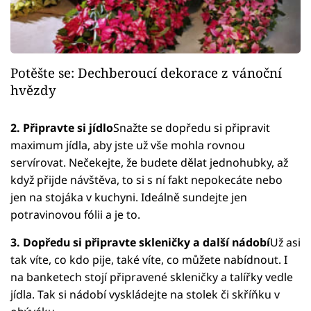
Potěšte se: Dechberoucí dekorace z vánoční
hvězdy
2. Připravte si jídlo
Snažte se dopředu si připravit
maximum jídla, aby jste už vše mohla rovnou
servírovat. Nečekejte, že budete dělat jednohubky, až
když přijde návštěva, to si s ní fakt nepokecáte nebo
jen na stojáka v kuchyni. Ideálně sundejte jen
potravinovou fólii a je to.
3. Dopředu si připravte skleničky a další nádobí
Už asi
tak víte, co kdo pije, také víte, co můžete nabídnout. I
na banketech stojí připravené skleničky a talířky vedle
jídla. Tak si nádobí vyskládejte na stolek či skříňku v