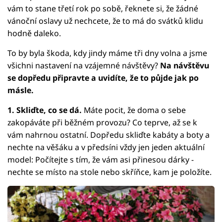
vám to stane třetí rok po sobě, řeknete si, že žádné
vánoční oslavy už nechcete, že to má do svátků klidu
hodně daleko.
To by byla škoda, kdy jindy máme tři dny volna a jsme
všichni nastavení na vzájemné návštěvy?
Na návštěvu
se dopředu připravte a uvidíte, že to půjde jak po
másle.
1. Skliďte, co se dá.
Máte pocit, že doma o sebe
zakopáváte při běžném provozu? Co teprve, až se k
vám nahrnou ostatní. Dopředu skliďte kabáty a boty a
nechte na věšáku a v předsíni vždy jen jeden aktuální
model: Počítejte s tím, že vám asi přinesou dárky -
nechte se místo na stole nebo skříňce, kam je položíte.