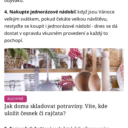
obýváku.
4. Nakupte jednorázové nádobí
I když jsou Vánoce
velkým svátkem, pokud čekáte velkou návštěvu,
nestyďte se koupit i jednorázové nádobí - dnes se dá
dostat v opravdu vkusném provedení a každý to
pochopí.
KUCHYNĚ
Jak doma skladovat potraviny. Víte, kde
uložit česnek či rajčata?