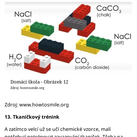
Domácí škola - Obrázek 12
Zdroj: howtosmile.org
Zdroj: www.howtosmile.org
13. Tkaničkový trénink
A zatímco velcí už se učí chemické vzorce, malí
potřebují potrénovat zavazování tkaniček. Třeba na