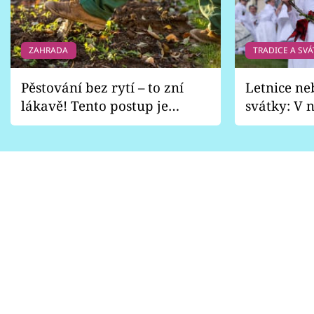
ZAHRADA
TRADICE A SVÁ
Pěstování bez rytí – to zní
Letnice ne
lákavě! Tento postup je
svátky: V n
vhodný jen pro některé
pondělí z
zahrady