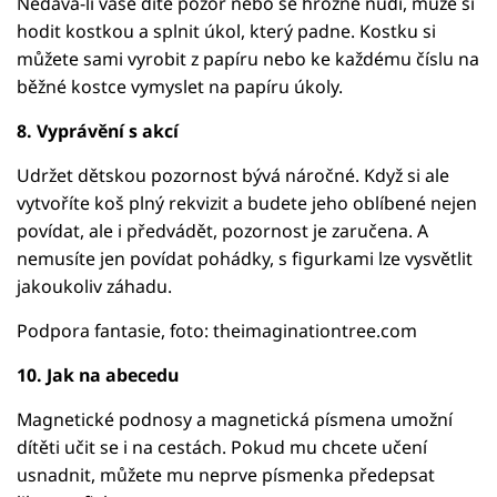
Nedává-li vaše dítě pozor nebo se hrozně nudí, může si
hodit kostkou a splnit úkol, který padne. Kostku si
můžete sami vyrobit z papíru nebo ke každému číslu na
běžné kostce vymyslet na papíru úkoly.
8. Vyprávění s akcí
Udržet dětskou pozornost bývá náročné. Když si ale
vytvoříte koš plný rekvizit a budete jeho oblíbené nejen
povídat, ale i předvádět, pozornost je zaručena. A
nemusíte jen povídat pohádky, s figurkami lze vysvětlit
jakoukoliv záhadu.
Podpora fantasie, foto: theimaginationtree.com
10. Jak na abecedu
Magnetické podnosy a magnetická písmena umožní
dítěti učit se i na cestách. Pokud mu chcete učení
usnadnit, můžete mu neprve písmenka předepsat