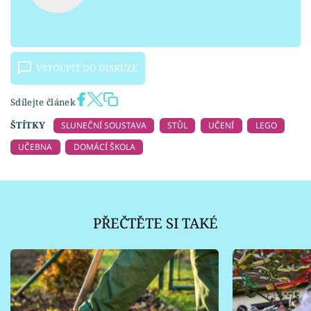
VSTOUPIT DO DISKUZE
Sdílejte článek
ŠTÍTKY
SLUNEČNÍ SOUSTAVA
STŮL
UČENÍ
LEGO
UČEBNA
DOMÁCÍ ŠKOLA
PŘEČTĚTE SI TAKÉ