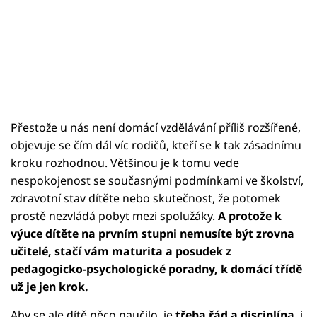
Přestože u nás není domácí vzdělávání příliš rozšířené,
objevuje se čím dál víc rodičů, kteří se k tak zásadnímu
kroku rozhodnou. Většinou je k tomu vede
nespokojenost se současnými podmínkami ve školství,
zdravotní stav dítěte nebo skutečnost, že potomek
prostě nezvládá pobyt mezi spolužáky.
A protože k
výuce dítěte na prvním stupni nemusíte být zrovna
učitelé, stačí vám maturita a posudek z
pedagogicko-psychologické poradny, k domácí třídě
už je jen krok.
Aby se ale dítě něco naučilo, je
třeba řád a disciplína
, i