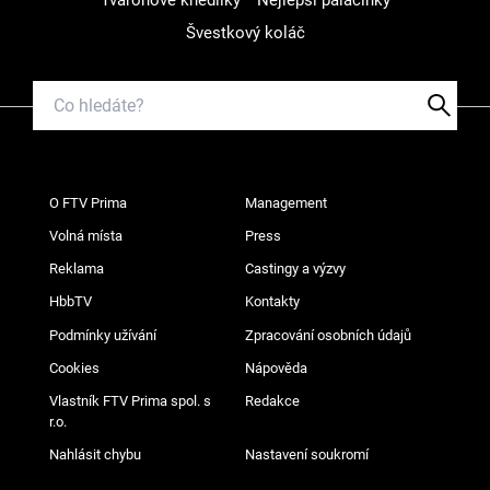
Tvarohové knedlíky
Nejlepší palačinky
Švestkový koláč
O FTV Prima
Management
Volná místa
Press
Reklama
Castingy a výzvy
HbbTV
Kontakty
Podmínky užívání
Zpracování osobních údajů
Cookies
Nápověda
Vlastník FTV Prima spol. s
Redakce
r.o.
Nahlásit chybu
Nastavení soukromí