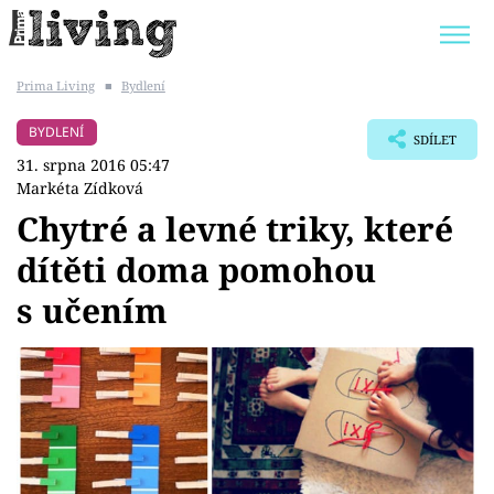
Prima Living
■
Bydlení
Trendy:
JAK UŠETŘIT
POKOJOVÉ KVĚTINY
BYDLENÍ
SDÍLET
BYDLENÍ SLAVNÝCH
ZAHRADA
31. srpna 2016 05:47
Markéta Zídková
Chytré a levné triky, které
dítěti doma pomohou
Témata
s učením
Bydlení
Zahrada
Design