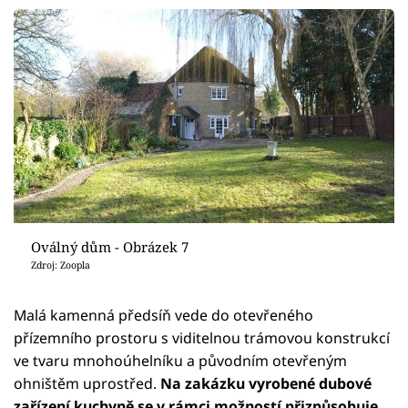
Oválný dům - Obrázek 7
Zdroj: Zoopla
Malá kamenná předsíň vede do otevřeného
přízemního prostoru s viditelnou trámovou konstrukcí
ve tvaru mnohoúhelníku a původním otevřeným
ohništěm uprostřed.
Na zakázku vyrobené dubové
zařízení kuchyně se v rámci možností přizpůsobuje