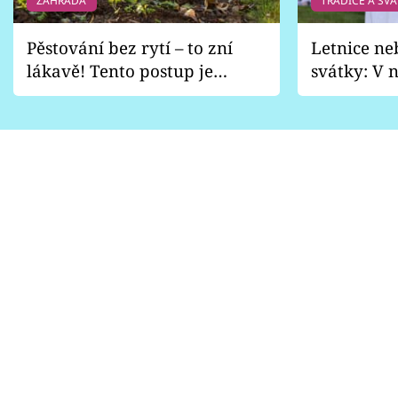
ZAHRADA
TRADICE A SVÁ
Pěstování bez rytí – to zní
Letnice ne
lákavě! Tento postup je
svátky: V n
vhodný jen pro některé
pondělí z
zahrady