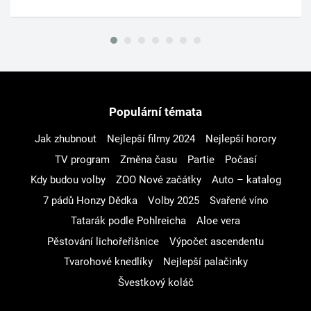
Populární témata
Jak zhubnout
Nejlepší filmy 2024
Nejlepší horory
TV program
Změna času
Partie
Počasí
Kdy budou volby
ZOO Nové začátky
Auto – katalog
7 pádů Honzy Dědka
Volby 2025
Svařené víno
Tatarák podle Pohlreicha
Aloe vera
Pěstování lichořeřišnice
Výpočet ascendentu
Tvarohové knedlíky
Nejlepší palačinky
Švestkový koláč