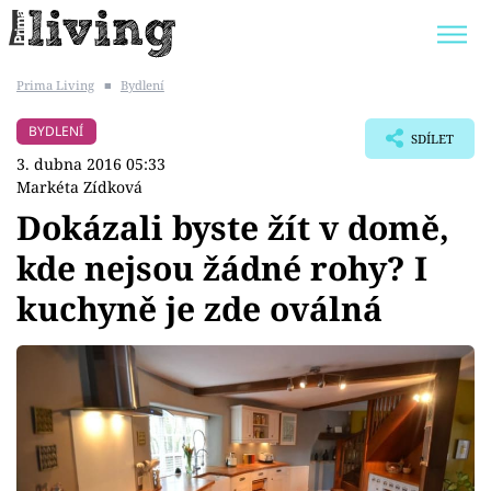
Prima Living
■
Bydlení
Trendy:
JAK UŠETŘIT
POKOJOVÉ KVĚTINY
BYDLENÍ
SDÍLET
BYDLENÍ SLAVNÝCH
ZAHRADA
3. dubna 2016 05:33
Markéta Zídková
Dokázali byste žít v domě,
kde nejsou žádné rohy? I
Témata
kuchyně je zde oválná
Bydlení
Zahrada
Design