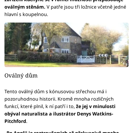
oválným stěnám.
V patře jsou tři ložnice včetně jedné
hlavní s koupelnou.
Oválný dům
Tento oválný dům s kónusovou střechou má i
pozoruhodnou historii. Kromě mnoha rozličných
funkcí, které plnil, k ní patří i to,
že jej v minulosti
obýval naturalista a ilustrátor Denys Watkins-
Pitchford
.
„
Po Anglii je roztroušených až překvapivě mnoho