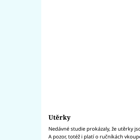
Utěrky
Nedávné studie prokázaly, že utěrky j
A pozor, totéž i platí o ručníkách vkou