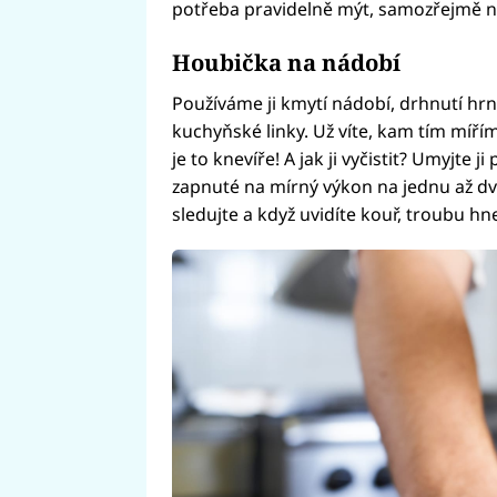
potřeba pravidelně mýt, samozřejmě n
Houbička na nádobí
Používáme ji kmytí nádobí, drhnutí hrn
kuchyňské linky. Už víte, kam tím míří
je to knevíře! A jak ji vyčistit? Umyjte 
zapnuté na mírný výkon na jednu až d
sledujte a když uvidíte kouř, troubu hn