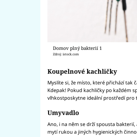
Domov plný bakterií 1
Zdroj: istock.com
Koupelnové kachličky
Myslíte si, že místo, které přichází ta
Kdepak! Pokud kachličky po každém sp
vlhkostposkytne ideální prostředí pro tv
Umyvadlo
Ano, i na něm se drží spousta bakterií
mytí rukou a jiných hygienických činn