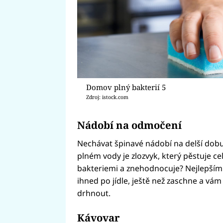
Domov plný bakterií 5
Zdroj: istock.com
Nádobí na odmočení
Nechávat špinavé nádobí na delší dob
plném vody je zlozvyk, který pěstuje celá
bakteriemi a znehodnocuje? Nejlepším
ihned po jídle, ještě než zaschne a vá
drhnout.
Kávovar