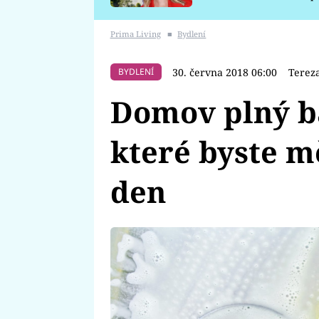
požáru
Prima Living
■
Bydlení
30. června 2018 06:00
Terez
BYDLENÍ
Domov plný ba
které byste mě
den