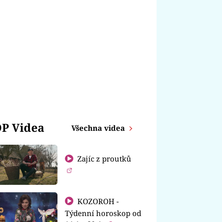
P Videa
Všechna videa
Zajíc z proutků
KOZOROH -
Týdenní horoskop od