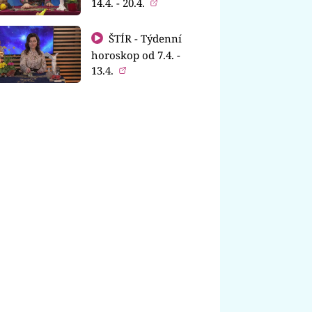
14.4. - 20.4.
ŠTÍR - Týdenní
horoskop od 7.4. -
13.4.