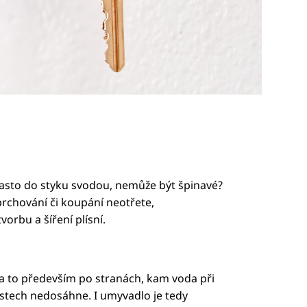
k často do styku svodou, nemůže být špinavé?
rchování či koupání neotřete,
orbu a šíření plísní.
, a to především po stranách, kam voda při
ostech nedosáhne. I umyvadlo je tedy