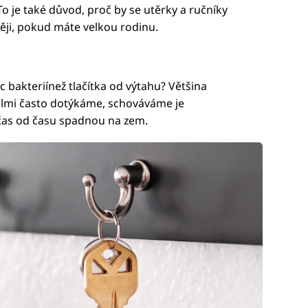
To je také důvod, proč by se utěrky a ručníky
ěji, pokud máte velkou rodinu.
íc bakteriínež tlačítka od výtahu? Většina
 velmi často dotýkáme, schováváme je
čas od času spadnou na zem.