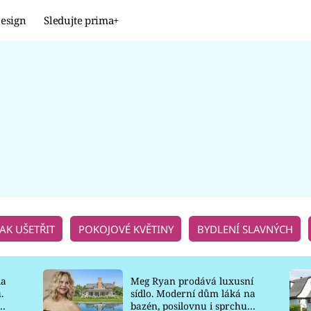
esign
Sledujte prima+
Design
TRENDY
JAK NA TO
PROMĚNY
NAŠE TIPY
JAK UŠETŘIT
POKOJOVÉ KVĚTINY
BYDLENÍ SLAVNÝCH
la
Meg Ryan prodává luxusní
.
sídlo. Moderní dům láká na
o
bazén, posilovnu i sprchu