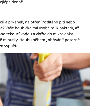
ejlépe denně.
ců a prkének, na otření rozlitého pití nebo
me? Vaše houbička má vsobě tolik bakterií, až
ji pod tekoucí vodou a vložte do mikrovlnky
vě minutky. Houbu během „ohřívání“ pozorně
ed vypněte.