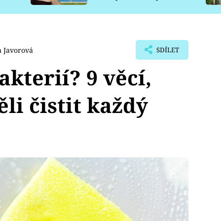
pro psy
a Javorová
SDÍLET
kterií? 9 věcí,
li čistit každý