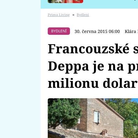
požáru
Prima Living
■
Bydlení
30. června 2015 06:00
Klára
BYDLENÍ
Francouzské 
Deppa je na p
milionu dola