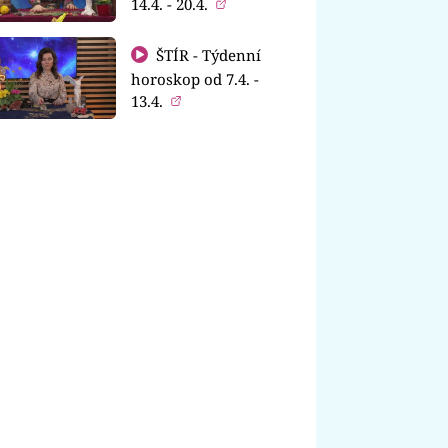
14.4. - 20.4.
ŠTÍR - Týdenní
horoskop od 7.4. -
13.4.