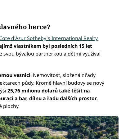
slavného herce?
Cote d'Azur Sotheby's International Realty
ejímž vlastníkem byl posledních 15 let
 se svou bývalou partnerkou a dětmi využíval
omou vesnici
. Nemovitost, složená z řady
hektarech půdy. Kromě hlavní budovy se nový
výši
25,76 milionu dolarů také těšit na
uraci a bar, dílnu a řadu dalších prostor
.
 plochy.