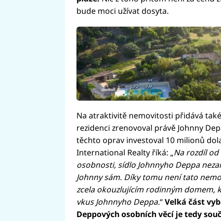
bude moci užívat dosyta.
Na atraktivitě nemovitosti přidává tak
rezidenci zrenovoval právě Johnny Depp
těchto oprav investoval 10 milionů dol
International Realty říká: „
Na rozdíl od 
osobnosti, sídlo Johnnyho Deppa nezaři
Johnny sám. Díky tomu není tato nemov
zcela okouzlujícím rodinným domem, kt
vkus Johnnyho Deppa.
“
Velká část vy
Deppových osobních věcí je tedy souč