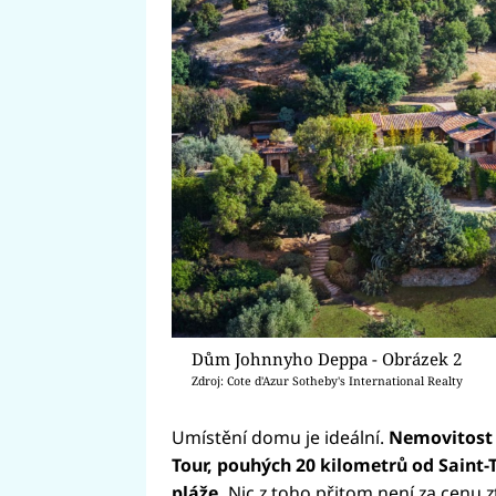
Dům Johnnyho Deppa - Obrázek 2
Zdroj: Cote d'Azur Sotheby's International Realty
Umístění domu je ideální.
Nemovitost 
Tour, pouhých 20 kilometrů od Saint-T
pláže.
Nic z toho přitom není za cenu zt