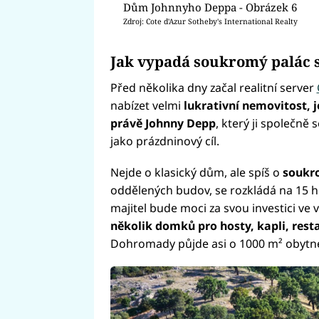
Dům Johnnyho Deppa - Obrázek 6
Zdroj: Cote d'Azur Sotheby's International Realty
Jak vypadá soukromý palác 
Před několika dny začal realitní server
nabízet velmi
lukrativní nemovitost, j
právě Johnny Depp
, který ji společně
jako prázdninový cíl.
Nejde o klasický dům, ale spíš o
soukr
oddělených budov, se rozkládá na 15 
majitel bude moci za svou investici ve 
několik domků pro hosty, kapli, resta
Dohromady půjde asi o 1000 m² obytné