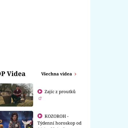
P Videa
Všechna videa
Zajíc z proutků
KOZOROH -
Týdenní horoskop od