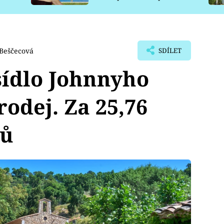
pro psy
 Beščecová
SDÍLET
sídlo Johnnyho
rodej. Za 25,76
rů