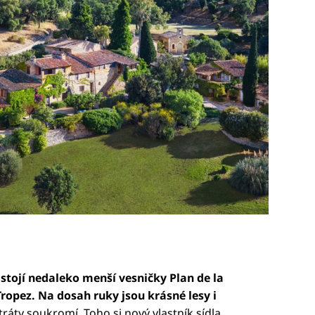
stojí nedaleko menší vesničky Plan de la
ropez. Na dosah ruky jsou krásné lesy i
ráty soukromí. Toho si nový vlastník sídla