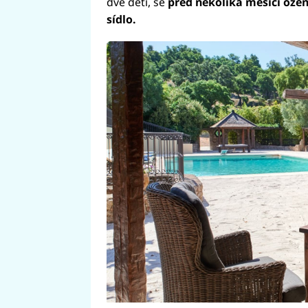
dvě děti, se
před několika měsíci ožen
sídlo.