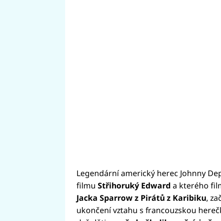
Legendární americký herec Johnny Depp, 
filmu
Střihoruký Edward
a kterého fil
Jacka Sparrow z Pirátů z Karibiku
, za
ukončení vztahu s francouzskou hereč