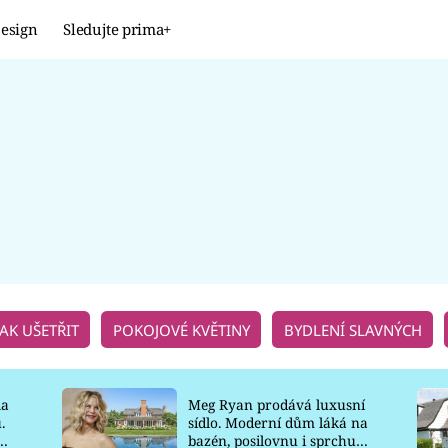
esign
Sledujte prima+
Design
TRENDY
JAK NA TO
PROMĚNY
NAŠE TIPY
JAK UŠETŘIT
POKOJOVÉ KVĚTINY
BYDLENÍ SLAVNÝCH
la
Meg Ryan prodává luxusní
.
sídlo. Moderní dům láká na
o
bazén, posilovnu i sprchu