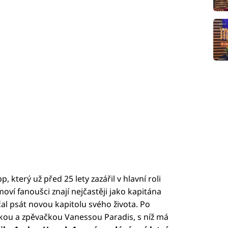
který už před 25 lety zazářil v hlavní roli
moví fanoušci znají nejčastěji jako kapitána
čal psát novou kapitolu svého života. Po
kou a zpěvačkou Vanessou Paradis, s níž má