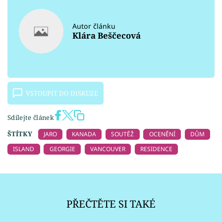
Autor článku
Klára Beščecová
VSTOUPIT DO DISKUZE
Sdílejte článek
ŠTÍTKY
JARO
KANADA
SOUTĚŽ
OCENĚNÍ
DŮM
ISLAND
GEORGIE
VANCOUVER
RESIDENCE
PŘEČTĚTE SI TAKÉ