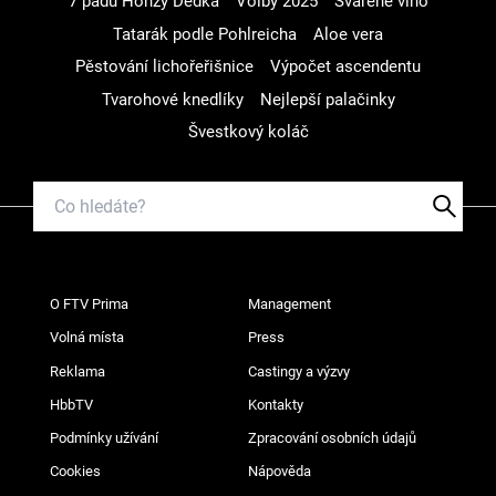
7 pádů Honzy Dědka
Volby 2025
Svařené víno
Tatarák podle Pohlreicha
Aloe vera
Pěstování lichořeřišnice
Výpočet ascendentu
Tvarohové knedlíky
Nejlepší palačinky
Švestkový koláč
O FTV Prima
Management
Volná místa
Press
Reklama
Castingy a výzvy
HbbTV
Kontakty
Podmínky užívání
Zpracování osobních údajů
Cookies
Nápověda