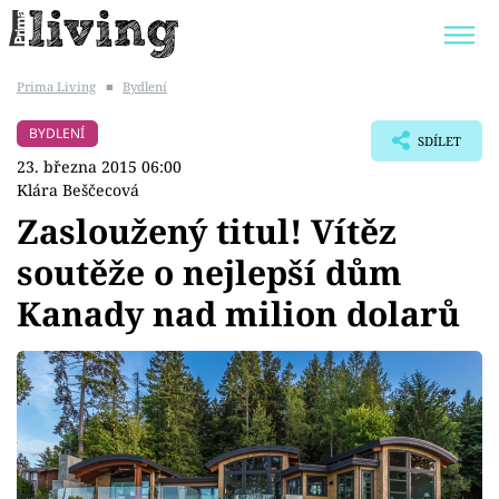
Prima Living
■
Bydlení
Trendy:
JAK UŠETŘIT
POKOJOVÉ KVĚTINY
BYDLENÍ
SDÍLET
BYDLENÍ SLAVNÝCH
ZAHRADA
23. března 2015 06:00
Klára Beščecová
Zasloužený titul! Vítěz
soutěže o nejlepší dům
Témata
Kanady nad milion dolarů
Bydlení
Zahrada
Design