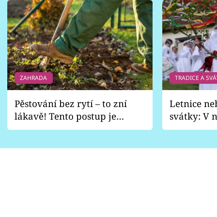
ZAHRADA
TRADICE A SVÁ
Pěstování bez rytí – to zní
Letnice ne
lákavě! Tento postup je
svátky: V n
vhodný jen pro některé
pondělí z
zahrady