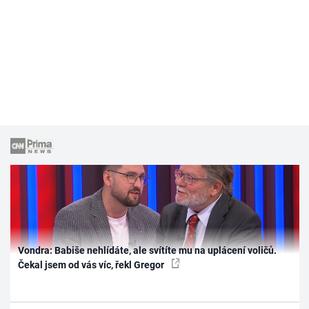
Vondra: Babiše nehlídáte, ale svítíte mu na uplácení voličů.
Čekal jsem od vás víc, řekl Gregor