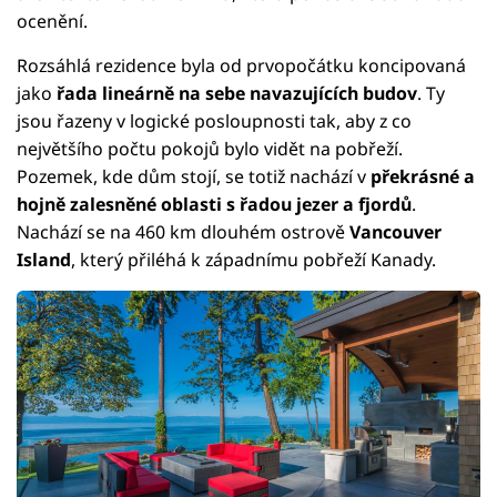
ocenění.
Rozsáhlá rezidence byla od prvopočátku koncipovaná
jako
řada lineárně na sebe navazujících budov
. Ty
jsou řazeny v logické posloupnosti tak, aby z co
největšího počtu pokojů bylo vidět na pobřeží.
Pozemek, kde dům stojí, se totiž nachází v
překrásné a
hojně zalesněné oblasti s řadou jezer a fjordů
.
Nachází se na 460 km dlouhém ostrově
Vancouver
Island
, který přiléhá k západnímu pobřeží Kanady.